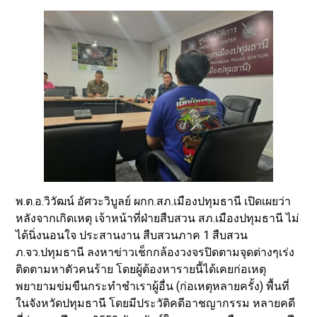
พ.ต.อ.วิวัฒน์ อัศวะวิบูลย์ ผกก.สภ.เมืองปทุมธานี เปิดเผยว่า
หลังจากเกิดเหตุ เจ้าหน้าที่ฝ่ายสืบสวน สภ.เมืองปทุมธานี ไม่
ได้นิ่งนอนใจ ประสานงาน สืบสวนภาค 1 สืบสวน
ภ.จว.ปทุมธานี ลงหาข่าวเช็กกล้องวงจรปิดตามจุดต่างๆเร่ง
ติดตามหาตัวคนร้าย โดยผู้ต้องหารายนี้ได้เคยก่อเหตุ
พยายามข่มขืนกระทำชำเราผู้อื่น (ก่อเหตุหลายครั้ง) พื้นที่
ในจังหวัดปทุมธานี โดยมีประวัติคดีอาชญากรรม หลายคดี