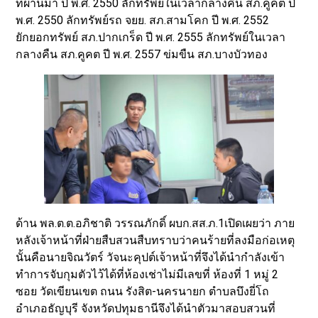
ที่ผ่านมา ปี พ.ศ. 2550 ลักทรัพย์ในเวลากลางคืน สภ.คูคต ปี
พ.ศ. 2550 ลักทรัพย์รถ จยย. สภ.สามโคก ปี พ.ศ. 2552
ยักยอกทรัพย์ สภ.ปากเกร็ด ปี พ.ศ. 2555 ลักทรัพย์ในเวลา
กลางคืน สภ.คูคต ปี พ.ศ. 2557 ข่มขืน สภ.บางบัวทอง
ด้าน พล.ต.ต.อภิชาติ วรรณภักดิ์ ผบก.สส.ภ.1เปิดเผยว่า ภาย
หลังเจ้าหน้าที่ฝ่ายสืบสวนสืบทราบว่าคนร้ายที่ลงมือก่อเหตุ
นั้นคือนายจิณวัตร์ วัจนะคุปต์เจ้าหน้าที่จึงได้นำกำลังเข้า
ทำการจับกุมตัวไว้ได้ที่ห้องเช่าไม่มีเลขที่ ห้องที่ 1 หมู่ 2
ซอย วัดเขียนเขต ถนน รังสิต-นครนายก ตำบลบึงยี่โถ
อำเภอธัญบุรี จังหวัดปทุมธานีจึงได้นำตัวมาสอบสวนที่