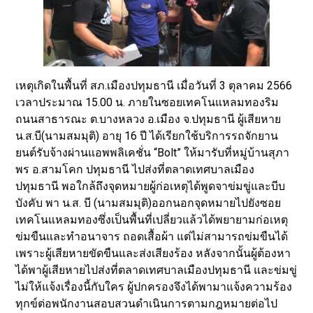
เหตุเกิดในพื้นที่ สภ.เมืองปทุมธานี เมื่อวันที่ 3 ตุลาคม 2566
เวลาประมาณ 15.00 น. ภายในซอยเทคโนแหลมทองริม
ถนนสาธารณะ ต.บางหลวง อ.เมือง จ.ปทุมธานี ผู้เสียหาย
น.ส.บี(นามสมมุติ) อายุ 16 ปี ได้เรียกใช้บริการรถจักยาน
ยนต์รับจ้างผ่านแอพพลิเคชั่น “Bolt” ให้มารับที่หมู่บ้านสุภา
พร อ.สามโคก ปทุมธานี ไปส่งที่ตลาดเทศบาลเมือง
ปทุมธานี พอใกล้ถึงจุดหมายผู้ก่อเหตุได้พูดจาข่มขู่และบีบ
บังคับ พา น.ส. บี (นามสมมุติ)ออกนอกจุดหมายไปยังซอย
เทคโนแหลมทองซึ่งเป็นพื้นที่เปลี่ยวแล้วได้พยายามก่อเหตุ
ข่มขืนและทำอนาจาร ถอดเสื้อผ้า แต่ไม่สามารถข่มขืนได้
เพราะผู้เสียหายขัดขืนและส่งเสียงร้อง หลังจากนั้นผู้ต้องหา
ได้พาผู้เสียหายไปส่งที่ตลาดเทศบาลเมืองปทุมธานี และข่มขู่
ไม่ให้แจ้งเรื่องนี้กับใคร ผู้ปกครองจึงได้พามาแจ้งความร้อง
ทุกข์ต่อพนักงานสอบสวนดำเนินการตามกฎหมายต่อไป