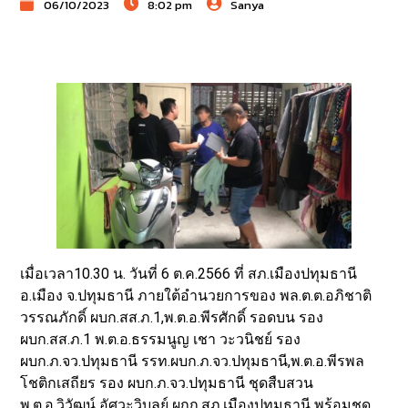
06/10/2023
8:02 pm
Sanya
เมื่อเวลา10.30 น. วันที่ 6 ต.ค.2566 ที่ สภ.เมืองปทุมธานี
อ.เมือง จ.ปทุมธานี ภายใต้อำนวยการของ พล.ต.ต.อภิชาติ
วรรณภักดิ์ ผบก.สส.ภ.1,พ.ต.อ.พีรศักดิ์ รอดบน รอง
ผบก.สส.ภ.1 พ.ต.อ.ธรรมนูญ เชา วะวนิชย์ รอง
ผบก.ภ.จว.ปทุมธานี รรท.ผบก.ภ.จว.ปทุมธานี,พ.ต.อ.พีรพล
โชติกเสถียร รอง ผบก.ภ.จว.ปทุมธานี ชุดสืบสวน
พ.ต.อ.วิวัฒน์ อัศวะวิบูลย์ ผกก.สภ.เมืองปทุมธานี พร้อมชุด