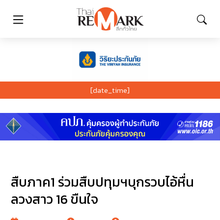
[date_time]
สืบภาค1 ร่วมสืบปทุมฯบุกรวบไอ้หื่น
ลวงสาว 16 ขืนใจ