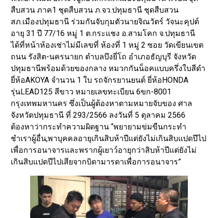
สืบสวน ภาค1 ชุดสืบสวน ภ.จว.ปทุมธานี ชุดสืบสวน
สภ.เมืองปทุมธานี ร่วมกันจับกุมตัวนายจิณวัตร์ วัจนะคุปต์
อายุ 31 ปี 77/16 หมู่ 1 ต.กระแชง อ.สามโคก จ.ปทุมธานี
ได้ที่หน้าห้องเช่าไม่มีเลขที่ ห้องที่ 1 หมู่ 2 ซอย วัดเขียนเขต
ถนน รังสิต-นครนายก ตำบลบึงยี่โถ อำเภอธัญบุรี จังหวัด
ปทุมธานีพร้อมด้วยของกลาง หมวกกันน็อคแบบครึ่งใบสีดำ
ยี่ห้อAKOYA จำนวน 1 ใบ รถจักรยานยนต์ ยี่ห้อHONDA
รุ่นLEAD125 สีขาว หมายเลขทะเบียน 6ขก-8001
กรุงเทพมหานคร ซึ่งเป็นผู้ต้องหาตามหมายจับของ ศาล
จังหวัดปทุมธานี ที่ 293/2566 ลงวันที่ 5 ตุลาคม 2566
ต้องหาว่ากระทำความผิดฐาน “พยายามข่มขืนกระทำ
ชำเราผู้อื่น,พาบุคคลอายุเกินสิบห้าปีแต่ยังไม่เกินสิบแปดปีไป
เพื่อการอนาจารและพรากผู้เยาว์อายุกว่าสิบห้าปีแต่ยังไม่
เกินสิบแปดปีไปเสียจากบิดามารดาเพื่อการอนาจาร”