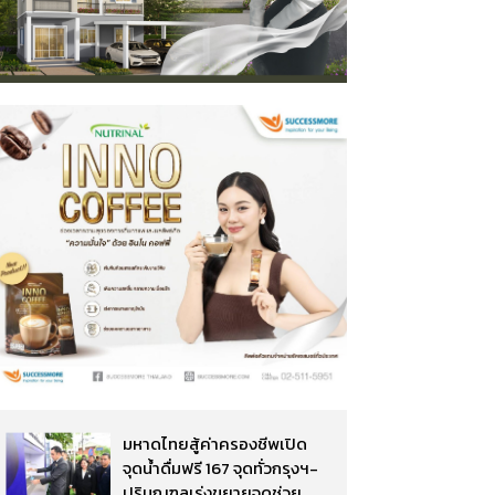
มหาดไทยสู้ค่าครองชีพเปิด
จุดน้ำดื่มฟรี 167 จุดทั่วกรุงฯ-
ปริมณฑลเร่งขยายจุดช่วย