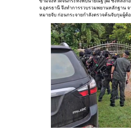
ข้ามจังหวัดจนกระทั่งพบนายณัฐวุฒิ ซึ่งหลังก่อเ
จ.อุดรธานี จึงทำการรวบรวมพยานหลักฐาน จา
หมายจับ ก่อนกระจายกำลังตรวจค้นจับกุมผู้ต้อ