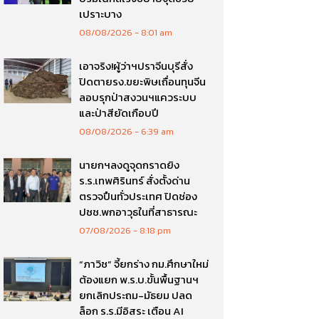
เปราะบาง
08/08/2026
8:01 am
เอาจริง!ผู้ว่าฯปราจีนบุรีสั่ง
ปิดตายรง.ขยะพิษเถื่อนทุนจีน
ลอบรุกป่าสงวนฯแควระบบ
และป่าสียัดเกือบปี
08/08/2026
6:39 am
นายกฯลงดูจุดกราดยิง
ร.ร.เทพศิรินทร์ สั่งตั้งด่าน
ตรวจปืนทั่วประเทศ ปิดช่อง
ปชช.พกอาวุธในที่สาธารณะ
07/08/2026
8:18 pm
“ภาวิช” จี้ยกร่าง กม.ศึกษาใหม่
ต้องแยก พ.ร.บ.ขั้นพื้นฐานฯ
ยกเลิกประถม-มัธยม ปลด
ล็อก ร.ร.มีอิสระ เตือน AI