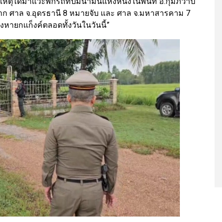
หตุได้มาแวะพักรถที่ปั้มน้ำมันแห่งหนึ่งในพื้นที่ อ.กุมภวาปี
ก ศาล จ.อุดรธานี 8 หมายจับ และ ศาล จ.มหาสารคาม 7
งหายกแก็งค์ตลอดทั้งวันในวันนี้”