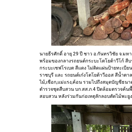
นายธีรศักดิ์ อายุ 29 ปี ชาว อ.กันทรวิชัย จ.ม
พร้อมของกลางรถยนต์กระบะโตโยต้าวีโก้ สี
กระบะเชฟโรเบต สีแดง ไม่ติดแผ่นป้ายทะเบียน
ราชบุรี และ รถยนต์เก๋งโตโยต้าวีออส สีน้ำ
ไม้,เชือก,แม่แรง,ค้อน รวมไปถึงสมุดบัญชีธนา
ตำรวจชุดสืบสวน บก.สส.ภ.4 ปิดล้อมตรวจค้นพื้
สอบสวน หลังร่วมกันก่อเหตุลักลอบตัดไม้พะ