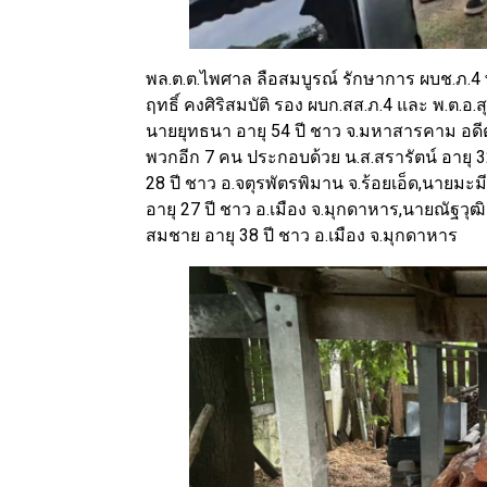
พล.ต.ต.ไพศาล ลือสมบูรณ์ รักษาการ ผบช.ภ.4 พ
ฤทธิ์ คงศิริสมบัติ รอง ผบก.สส.ภ.4 และ พ.ต.อ
นายยุทธนา อายุ 54 ปี ชาว จ.มหาสารคาม อดีต
พวกอีก 7 คน ประกอบด้วย น.ส.สรารัตน์ อายุ 
28 ปี ชาว อ.จตุรพัตรพิมาน จ.ร้อยเอ็ด,นายมะมี
อายุ 27 ปี ชาว อ.เมือง จ.มุกดาหาร,นายณัฐวุฒิ
สมชาย อายุ 38 ปี ชาว อ.เมือง จ.มุกดาหาร