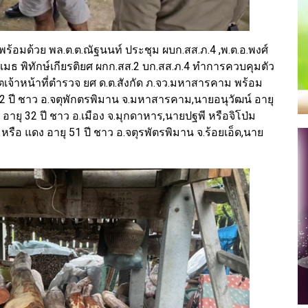
ร้อมด้วย พล.ต.ต.ณัฐนนท์ ประชุม ผบก.สส.ภ.4 ,พ.ต.อ.พงศ์
.สุเมธ พิทักษ์เกียรติยศ ผกก.สส.2 บก.สส.ภ.4 ทำการควบคุมตัว
เจ้าหน้าที่ตำรวจ ยศ ด.ต.สังกัด ภ.จว.มหาสารคาม พร้อม
32 ปี ชาว อ.จตุพักตรพิมาน จ.มหาสารคาม,นายอนุวัฒน์ อายุ
 อายุ 32 ปี ชาว อ.เมือง จ.มุกดาหาร,นายปฐพี หรือจิโป่ม
 หรือ แดง อายุ 51 ปี ชาว อ.จตุรพัตรพิมาน จ.ร้อยเอ็ด,นาย