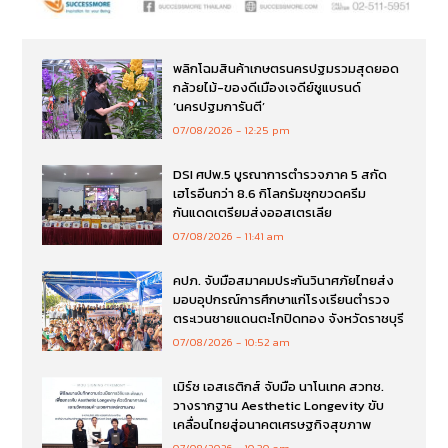
พลิกโฉมสินค้าเกษตรนครปฐมรวมสุดยอด
กล้วยไม้-ของดีเมืองเจดีย์ชูแบรนด์
‘นครปฐมการันตี’
07/08/2026
12:25 pm
DSI ศปพ.5 บูรณาการตำรวจภาค 5 สกัด
เฮโรอีนกว่า 8.6 กิโลกรัมซุกขวดครีม
กันแดดเตรียมส่งออสเตรเลีย
07/08/2026
11:41 am
คปภ. จับมือสมาคมประกันวินาศภัยไทยส่ง
มอบอุปกรณ์การศึกษาแก่โรงเรียนตำรวจ
ตระเวนชายแดนตะโกปิดทอง จังหวัดราชบุรี
07/08/2026
10:52 am
เมิร์ซ เอสเธติกส์ จับมือ นาโนเทค สวทช.
วางรากฐาน Aesthetic Longevity ขับ
เคลื่อนไทยสู่อนาคตเศรษฐกิจสุขภาพ