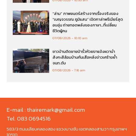
07/08/2026
10:30 am
“ล่าม” ภาพยนตร์สร้างจากเรื่องจริงของ
“เบญจวรรณ ภูมิแสน” เปิดกาล่าพรีเมียร์สุด
อบอุ่น ถ่ายทอดพลังของภาษา…ที่เปลี่ยน
ชีวิตผู้คน
07/08/2026
10:10 am
ชาวบ้านติดชายป่ารั้วห้วยขาแข้งผวานำ
สังกะสีล้อมบ้านกันเสือหลังข่าวเศร้าขย้ำ
จนท.ดับ
07/08/2026
7:16 am
E-mail : thairemark@gmail.com
Tel. 083 0694516
583/3 ถนนเลียบคลองสอง แขวงบางชัน เขตคลองสามวา กรุงเทพฯ
10510