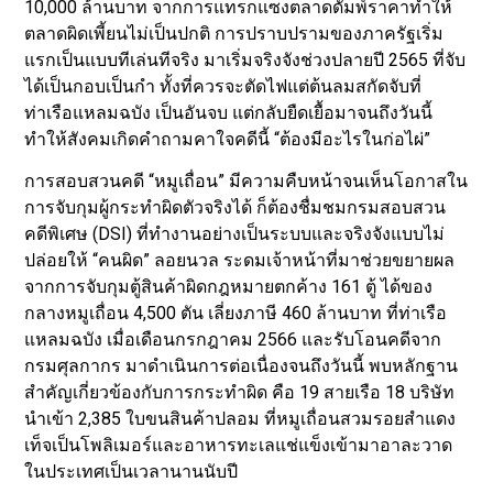
10,000 ล้านบาท จากการแทรกแซงตลาดดัมพ์ราคาทำให้
ตลาดผิดเพี้ยนไม่เป็นปกติ การปราบปรามของภาครัฐเริ่ม
แรกเป็นแบบทีเล่นทีจริง มาเริ่มจริงจังช่วงปลายปี 2565 ที่จับ
ได้เป็นกอบเป็นกำ ทั้งที่ควรจะตัดไฟแต่ต้นลมสกัดจับที่
ท่าเรือแหลมฉบัง เป็นอันจบ แต่กลับยืดเยื้อมาจนถึงวันนี้
ทำให้สังคมเกิดคำถามคาใจคดีนี้ “ต้องมีอะไรในก่อไผ่”
การสอบสวนคดี “หมูเถื่อน” มีความคืบหน้าจนเห็นโอกาสใน
การจับกุมผู้กระทำผิดตัวจริงได้ ก็ต้องชื่มชมกรมสอบสวน
คดีพิเศษ (DSI) ที่ทำงานอย่างเป็นระบบและจริงจังแบบไม่
ปล่อยให้ “คนผิด” ลอยนวล ระดมเจ้าหน้าที่มาช่วยขยายผล
จากการจับกุมตู้สินค้าผิดกฎหมายตกค้าง 161 ตู้ ได้ของ
กลางหมูเถื่อน 4,500 ตัน เลี่ยงภาษี 460 ล้านบาท ที่ท่าเรือ
แหลมฉบัง เมื่อเดือนกรกฎาคม 2566 และรับโอนคดีจาก
กรมศุลกากร มาดำเนินการต่อเนื่องจนถึงวันนี้ พบหลักฐาน
สำคัญเกี่ยวข้องกับการกระทำผิด คือ 19 สายเรือ 18 บริษัท
นำเข้า 2,385 ใบขนสินค้าปลอม ที่หมูเถื่อนสวมรอยสำแดง
เท็จเป็นโพลิเมอร์และอาหารทะเลแช่แข็งเข้ามาอาละวาด
ในประเทศเป็นเวลานานนับปี