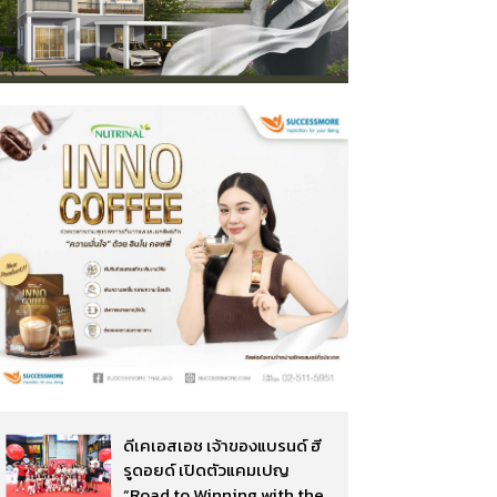
ดีเคเอสเอช เจ้าของแบรนด์ ฮี
รูดอยด์ เปิดตัวแคมเปญ
“Road to Winning with the