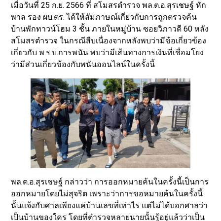
เมื่อวันที่ 25 ก.ย. 2566 ที่ สโมสรตำรวจ พล.ต.อ.สุรเชษฐ์ หัก
พาล รอง ผบ.ตร. ได้ให้สัมภาษณ์เกี่ยวกับการถูกตรวจค้น
บ้านพักทาวน์โฮม 3 ชั้น ภายในหมู่บ้าน ซอยวิภาวดี 60 หลัง
สโมสรตำรวจ ในกรณีสืบเนื่องจากหลังพบว่ามีข้อเกี่ยวข้อง
เกี่ยวกับ พ.ร.บ.การพนัน พบว่ามีเส้นทางการเงินที่เชื่อมโยง
ว่ามีส่วนเกี่ยวข้องกับพนันออนไลน์ในครั้งนี้
พล.ต.อ.สุรเชษฐ์ กล่าวว่า การออกหมายค้นในครั้งนี้เป็นการ
ออกหมายโดยไม่สุจริต เพราะว่าการขอหมายค้นในครั้งนี้
นั้นแจ้งกับศาลเพียงแค่บ้านเลขที่เท่าไร แต่ไม่ได้บอกศาลว่า
เป็นบ้านของใคร โดยที่ตำรวจหลายนายนั้นรู้อยู่แล้วว่าเป็น