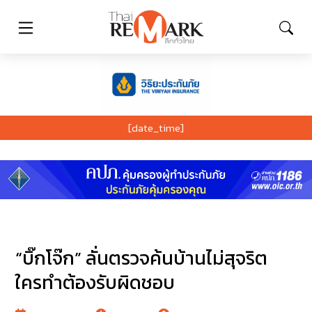
[date_time]
“บิ๊กโจ๊ก” ลั่นตรวจค้นบ้านไม่สุจริต
ใครทำต้องรับผิดชอบ