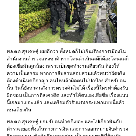
พล.ต.อ.สุรเชษฐ์ เผยอีกว่า ทั้งหมดก็ไม่เกินเรื่องการเมืองใน
สำนักงานตำรวจแห่งชาติ หากโดนดำเนินคดีก็ต้องโดนแต่ก็
ต้องเชื่อมั่นลูกน้อง เพราะเป็นชุดทำงานเดียวกัน ต้องให้
ความเป็นธรรม หากการสืบสวนสอบสวนแล้วพบว่าผิดจริง
ต้องดำเนินคดีอาญา คนไหนถ้าผิดตนไม่ปกป้อง สำหรับตน
นั้น วันนี้ยังหาคนสั่งการตรวจค้นไม่ได้ เรื่องนี้ใครทำต้องรับ
ผิดชอบ เป็นการดิสเครดิต และทำให้ตนเองเสียชื่อ เรื่องแบบ
นี้เจอมาเยอะแล้ว และเตรียมตัวรับแรงกระเเทกแบบนี้แล้ว
เช่นเดียวกัน
พล.ต.อ.สุรเชษฐ์ ยอมรับตนทำคดีเยอะ และไปเกี่ยวพันกับ
ตำรวจเยอะทั้งเส้นทางการเงิน และการออกหมายจับตำรวจ