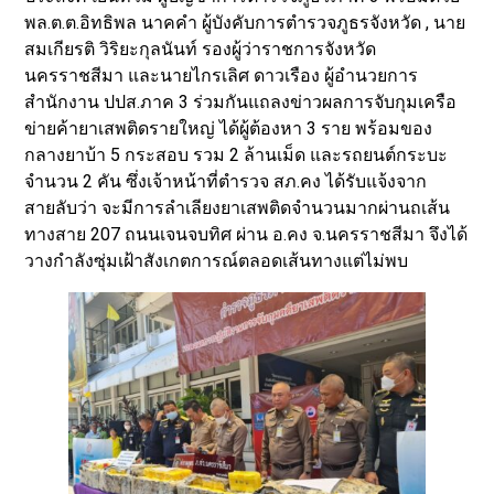
พล.ต.ต.อิทธิพล นาคคำ ผู้บังคับการตำรวจภูธรจังหวัด , นาย
สมเกียรติ วิริยะกุลนันท์ รองผู้ว่าราชการจังหวัด
นครราชสีมา และนายไกรเลิศ ดาวเรือง ผู้อำนวยการ
สำนักงาน ปปส.ภาค 3 ร่วมกันแถลงข่าวผลการจับกุมเครือ
ข่ายค้ายาเสพติดรายใหญ่ ได้ผู้ต้องหา 3 ราย พร้อมของ
กลางยาบ้า 5 กระสอบ รวม 2 ล้านเม็ด และรถยนต์กระบะ
จำนวน 2 คัน ซึ่งเจ้าหน้าที่ตำรวจ สภ.คง ได้รับแจ้งจาก
สายลับว่า จะมีการลำเลียงยาเสพติดจำนวนมากผ่านถเส้น
ทางสาย 207 ถนนเจนจบทิศ ผ่าน อ.คง จ.นครราชสีมา จึงได้
วางกำลังซุ่มเฝ้าสังเกตการณ์ตลอดเส้นทางแต่ไม่พบ