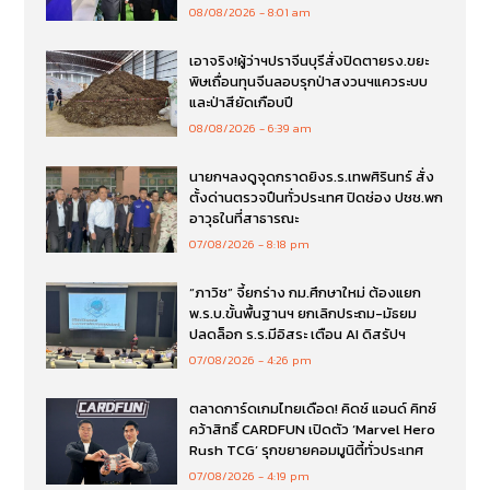
08/08/2026
8:01 am
เอาจริง!ผู้ว่าฯปราจีนบุรีสั่งปิดตายรง.ขยะ
พิษเถื่อนทุนจีนลอบรุกป่าสงวนฯแควระบบ
และป่าสียัดเกือบปี
08/08/2026
6:39 am
นายกฯลงดูจุดกราดยิงร.ร.เทพศิรินทร์ สั่ง
ตั้งด่านตรวจปืนทั่วประเทศ ปิดช่อง ปชช.พก
อาวุธในที่สาธารณะ
07/08/2026
8:18 pm
“ภาวิช” จี้ยกร่าง กม.ศึกษาใหม่ ต้องแยก
พ.ร.บ.ขั้นพื้นฐานฯ ยกเลิกประถม-มัธยม
ปลดล็อก ร.ร.มีอิสระ เตือน AI ดิสรัปฯ
07/08/2026
4:26 pm
ตลาดการ์ดเกมไทยเดือด! คิดซ์ แอนด์ คิทซ์
คว้าสิทธิ์ CARDFUN เปิดตัว ‘Marvel Hero
Rush TCG’ รุกขยายคอมมูนิตี้ทั่วประเทศ
07/08/2026
4:19 pm