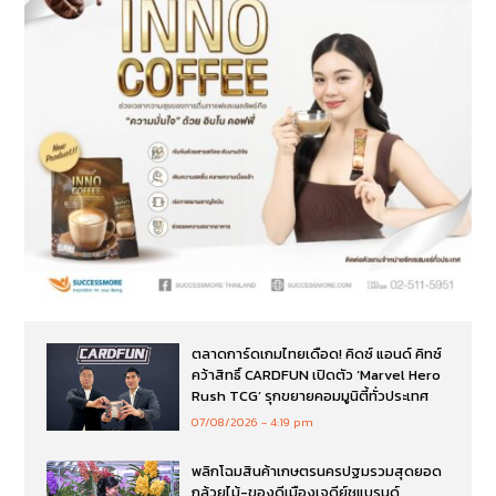
ตลาดการ์ดเกมไทยเดือด! คิดซ์ แอนด์ คิทซ์
คว้าสิทธิ์ CARDFUN เปิดตัว ‘Marvel Hero
Rush TCG’ รุกขยายคอมมูนิตี้ทั่วประเทศ
07/08/2026
4:19 pm
พลิกโฉมสินค้าเกษตรนครปฐมรวมสุดยอด
กล้วยไม้-ของดีเมืองเจดีย์ชูแบรนด์