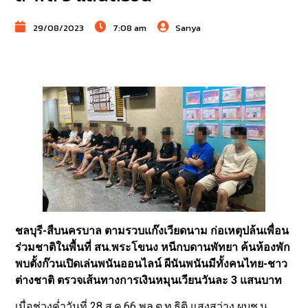
29/08/2023
7:08 am
Sanya
ชลบุรี-สืบนครบาล ตามรวบแก๊งเวียดนาม ก่อเหตุปล้นเพื่อน
ร่วมชาติในพื้นที่ สน.พระโขนง หนีกบดานพัทยา ค้นห้องพัก
พบตั้งก๊วนเปิดเล่นพนันออนไลน์ ผีนันพนันมีทั้งคนไทย-ชาว
ต่างชาติ ตรวจเส้นทางการเงินหมุนเวียนวันละ 3 แสนบาท
เมื่อช่วงค่ำวันที่ 28 ส.ค.66 พล.ต.ท.ธิติ แสงสว่าง ผบช.น.