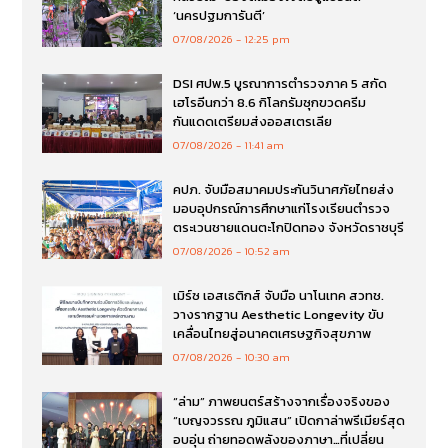
‘นครปฐมการันตี’
07/08/2026
12:25 pm
DSI ศปพ.5 บูรณาการตำรวจภาค 5 สกัด
เฮโรอีนกว่า 8.6 กิโลกรัมซุกขวดครีม
กันแดดเตรียมส่งออสเตรเลีย
07/08/2026
11:41 am
คปภ. จับมือสมาคมประกันวินาศภัยไทยส่ง
มอบอุปกรณ์การศึกษาแก่โรงเรียนตำรวจ
ตระเวนชายแดนตะโกปิดทอง จังหวัดราชบุรี
07/08/2026
10:52 am
เมิร์ซ เอสเธติกส์ จับมือ นาโนเทค สวทช.
วางรากฐาน Aesthetic Longevity ขับ
เคลื่อนไทยสู่อนาคตเศรษฐกิจสุขภาพ
07/08/2026
10:30 am
“ล่าม” ภาพยนตร์สร้างจากเรื่องจริงของ
“เบญจวรรณ ภูมิแสน” เปิดกาล่าพรีเมียร์สุด
อบอุ่น ถ่ายทอดพลังของภาษา…ที่เปลี่ยน