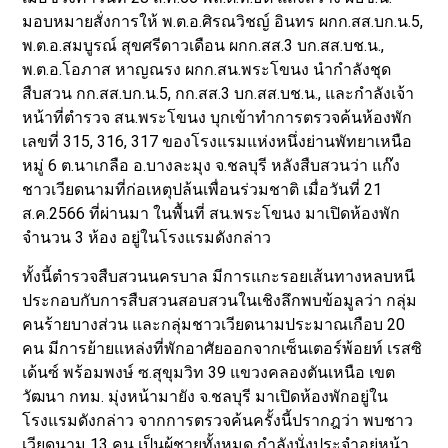
มอบหมายสั่งการให้ พ.ต.อ.ศิรณวิชญ์ อินทร ผกก.สส.บก.น.5,
พ.ต.อ.สมบูรณ์ สุขศรีดาวเดือน ผกก.สส.3 บก.สส.บช.น.,
พ.ต.อ.โอภาส หาญณรง ผกก.สน.พระโขนง นำกำลังชุด
สืบสวน กก.สส.บก.น.5, กก.สส.3 บก.สส.บช.น., และกำลังเจ้า
หน้าที่ตำรวจ สน.พระโขนง บุกเข้าทำการตรวจค้นห้องพัก
เลขที่ 315, 316, 317 ของโรงแรมแห่งหนึ่งย่านพัทยาเหนือ
หมู่ 6 ต.นาเกลือ อ.บางละมุง จ.ชลบุรี หลังสืบสวนว่า แก๊ง
ชาวเวียดนามที่ก่อเหตุปล้นเพื่อนร่วมชาติ เมื่อวันที่ 21
ส.ค.2566 ที่ผ่านมา ในพื้นที่ สน.พระโขนง มาเปิดห้องพัก
จำนวน 3 ห้อง อยู่ในโรงแรมดังกล่าว
ทั้งนี้ตำรวจสืบสวนนครบาล มีการแกะรอยเส้นทางหลบหนี
ประกอบกับการสืบสวนสอบสวนในเชิงลึกพบข้อมูลว่า กลุ่ม
คนร้ายบางส่วน และกลุ่มชาวเวียดนามประมาณเกือบ 20
คน มีการย้ายแหล่งที่พักอาศัยออกจากเซ็นเตอร์พ้อยท์ เรสซิ
เด้นซ์ พร้อมพงษ์ ซ.สุขุมวิท 39 แขวงคลองตันเหนือ เขต
วัฒนา กทม. มุ่งหน้ามายัง จ.ชลบุรี มาเปิดห้องพักอยู่ใน
โรงแรมดังกล่าว จากการตรวจค้นครั้งนี้ปรากฎว่า พบชาว
เวียดนาม 13 คน เป็นผู้ชายทั้งหมด กำลังนั่งประจำอยู่หน้า