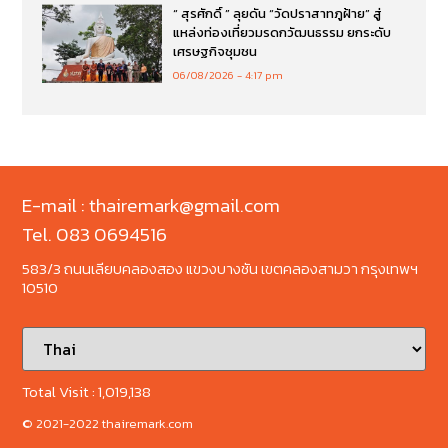
“ สุรศักดิ์ ” ลุยดัน “วัดปราสาทภูฝ้าย” สู่
แหล่งท่องเที่ยวมรดกวัฒนธรรม ยกระดับ
เศรษฐกิจชุมชน
06/08/2026
4:17 pm
E-mail : thairemark@gmail.com
Tel. 083 0694516
583/3 ถนนเลียบคลองสอง แขวงบางชัน เขตคลองสามวา กรุงเทพฯ
10510
Total Visit :
1,019,138
© 2021-2022 thairemark.com