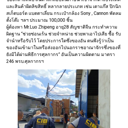
และสินค้าผิดลิขสิทธิ์ หลากลายประเภท เช่น เตาแก๊ส ปิกนิก
สเก็ตบอร์ด แบตตาเลี่ยน กระเป๋ากล้อง Sony , Cannon พัดลม
ตั้งโต๊ะ ฯลฯ ประมาณ 100,000 ชิ้น
ผู้ต้องหา Mr.Luo Zhipeng อายุ28 สัญชาติจีน กระทำความ
ผิดฐาน “ช่วยซ่อนเร้น ช่วยจำหน่าย ช่วยพาเอาไปเสีย ซื้อ รับ
จำนำหรือรับไว้ โดยประการใดซึ่งของอัน ตนพึงรู้ว่าเป็น
ของอันเข้ามาในหรือส่งออกไปนอกราชอาณาจักรซึ่งของที่
ยังมิได้ผ่านพิธีการศุลกากร” อันเป็นความผิดตาม มาตรา
246 พรบ.ศุลกากรฯ