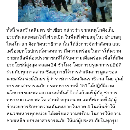
ทั้งนี้ พลตรี เฉลิมพร ขำเขียว กล่าวว่า จากเหตุโกดังเก็บ
ประทัด และดอกไม้ไฟ ระเบิด ในพื้นที่ ตำบลมูโนะ อำเภอสุ
ไหงโก-ลก จังหวัดนราธิวาส นั้น ได้สั่งการจัดกำลังพล และ
เครื่องยุทโธปกรณ์ทางทหาร มีความพร้อมในการให้ความ
ช่วยเหลือพี่น้องประชาชนที่ได้รับความเดือดร้อน เพื่อให้เกิด
ประโยชน์สูงสุด ตลอด 24 ชั่วโมง โดยการบรูณาการปฎิบัติ
ร่วมกับทุกภาคส่วน ซึ่งอยู่ภายใต้การดำเนินการดูแลของ
นายสนั่น พงษ์อักษร ผู้ว่าราชการจังหวัดนราธิวาส โดย ศูนย์
บรรเทาสาธารณภัย กรมทหารราบที่ 151 ได้ปฎิบัติตาม
นโยบาย ของพลเอก ณรงค์พันธ์ จิตต์แก้วแท้ ผู้บัญชาการ
ทหารบก และ พลโท ศานติ ศกุนตนาค แม่ทัพภาคที่ 4/ ผู้
อำนวยการรักษาความมั่นคงภายในภาค 4 ในเน้นย้ำให้
หน่วยทหารทุกหน่วย ได้เตรียมความพร้อม ในการให้ความ
ช่วยเหลือ บรรเทาสาธารณภัย ให้แก่ผู้ประสบภัยในทุกรูป