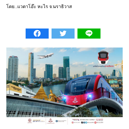
โดย…แวดาโอ๊ะ หะไร จ.นราธิวาส