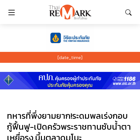
[date_time]
ทหารที่พึ่งยามยาก!ระดมพลเร่งกอบ
กู้ฟื้นฟู-เปิดครัวพระราชทานซับน้ำตา
เหยื่อรง.บึ้มตลาดมูโนะ