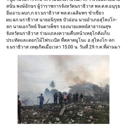
สนั่น พงษ์อักษร ผู้ว่าราชการจังหวัดนราธิวาส พล.ต.ต.อนุรุธ
อิ่มอาบ ผบก.ภ.จว.นราธิวาส พล.ต.เฉลิมพร ขำเขียว
ผบ.ฉก.นราธิวาส นายอนิรุทธ บัวอ่อน นายอำเภอสุไหงโก-
ลก นายเอกวิทย์ จินดาเพ็ชร รองนายแพทย์สาธารณสุข
จังหวัดนราธิวาส ร่วมแถลงความคืบหน้าเหตุโกดังเก็บ
ประทัดและดอกไม้ไฟระเบิด ที่ตลาดมูโนะ อ.สุไหงโก-ลก
จ.นราธิวาส เหตุเกิดเมื่อเวลา 15.00 น. วันที่ 29 ก.ค.ที่ผ่านมา