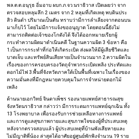
พล.ต.ต.อนุรุธ อิ่มอาบ ผบก.ภ.จว.นราธิวาส เปิดเผยว่า จาก
ตรวจสอบหลุมลึก 2 เมตร จาก 2 หลุมที่เกิดเหตุ พบดินประ
สิว ดินดำ ปริมาณเป็นตัน ทราบว่ามีการลำเลียงจากตอนบน
มาเก็บไว้ โดยไม่มีการแจ้งขออนุญาต โดยตอนนี้ยังไม่
สามารถติดต่อเจ้าของโกดังได้ จึงได้ออกหมายเรียกผู้
กระทำความผิดมาดำเนินคดี ในฐานความผิด 3 ข้อหา คือ
1.เป็นการกระทำที่ก่อให้เกิดระเบิด ส่งผลให้มีผู้เสียชีวิตและ
บาดเจ็บ และทรัพย์สินเสียหายเป็นจำนวนมาก 2.ความผิดใน
เรื่องของการครอบครองวัตถุจำพวกระเบิดเพลิง ประทัดและ
ดอกไม้ไฟ 3.พื้นที่จังหวัดภาคใต้เป็นพื้นที่เฉพาะในเรื่องของ
ความมั่นคงที่มีกฎหมายควบคุมในการจำหน่ายดอกไม้
เพลิง
ด้านนายเอกวิทย์ จินดาเพ็ชร รองนายแพทย์สาธารณสุข
จังหวัดนราธิวาส กล่าวว่า มีการระดมการแพทย์ฉุกเฉิน ทั้ง
13 โรงพยาบาล เพื่อรองรับการช่วยเหลือทางการแพทย์
และการดูแลสุขภาพกายและสุขภาพใจของผู้ที่ประสบเหตุ
หลังจากตรวจสอบแล้ว ผู้ประสบเหตุที่บ้านพังเสียหายและ
ไม่มีญาติพี่น้อง ล่าสุดได้อาศัยอยู่ศูนย์พักพิงจำนวน 19 ราย