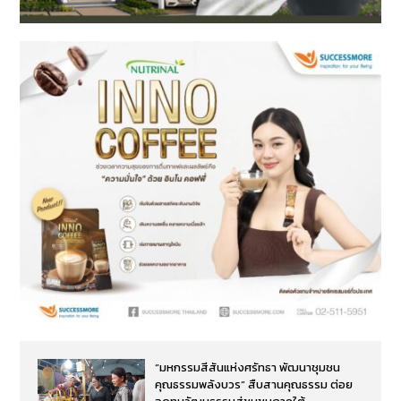
“มหกรรมสีสันแห่งศรัทธา พัฒนาชุมชน
คุณธรรมพลังบวร” สืบสานคุณธรรม ต่อย