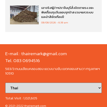
เอาจริง!ผู้ว่าฯปราจีนบุรีสั่งปิดตายรง.ขยะ
พิษเถื่อนทุนจีนลอบรุกป่าสงวนฯแควระบบ
และป่าสียัดเกือบปี
08/08/2026
6:39 am
E-mail : thairemark@gmail.com
Tel. 083 0694516
583/3 ถนนเลียบคลองสอง แขวงบางชัน เขตคลองสามวา กรุงเทพฯ
10510
Total Visit :
1,021,605
© 2021-2022 thairemark.com