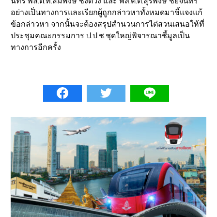
นทร์ พล.ต.ท.สมพงษ์ ชิงดวง และ พล.ต.ต.สุรพงษ์ ชัยจันทร์
อย่างเป็นทางการและเรียกผู้ถูกกล่าวหาทั้งหมดมาชี้แจงแก้
ข้อกล่าวหา จากนั้นจะต้องสรุปสำนวนการไต่สวนเสนอให้ที่
ประชุมคณะกรรมการ ป.ป.ช.ชุดใหญ่พิจารณาชี้มูลเป็น
ทางการอีกครั้ง