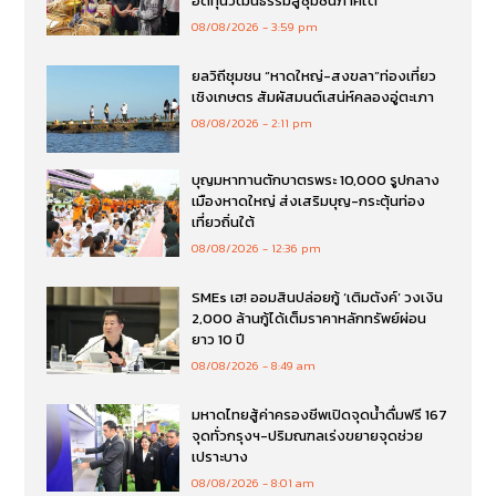
อดทุนวัฒนธรรมสู่ชุมชนภาคใต้
08/08/2026
3:59 pm
ยลวิถีชุมชน “หาดใหญ่-สงขลา”ท่องเที่ยว
เชิงเกษตร สัมผัสมนต์เสน่ห์คลองอู่ตะเภา
08/08/2026
2:11 pm
บุญมหาทานตักบาตรพระ 10,000 รูปกลาง
เมืองหาดใหญ่ ส่งเสริมบุญ-กระตุ้นท่อง
เที่ยวถิ่นใต้
08/08/2026
12:36 pm
SMEs เฮ! ออมสินปล่อยกู้ ‘เติมตังค์’ วงเงิน
2,000 ล้านกู้ได้เต็มราคาหลักทรัพย์ผ่อน
ยาว 10 ปี
08/08/2026
8:49 am
มหาดไทยสู้ค่าครองชีพเปิดจุดน้ำดื่มฟรี 167
จุดทั่วกรุงฯ-ปริมณฑลเร่งขยายจุดช่วย
เปราะบาง
08/08/2026
8:01 am