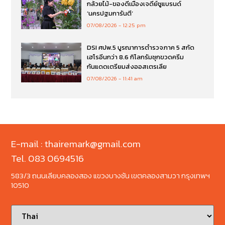
กล้วยไม้-ของดีเมืองเจดีย์ชูแบรนด์
‘นครปฐมการันตี’
07/08/2026
12:25 pm
DSI ศปพ.5 บูรณาการตำรวจภาค 5 สกัด
เฮโรอีนกว่า 8.6 กิโลกรัมซุกขวดครีม
กันแดดเตรียมส่งออสเตรเลีย
07/08/2026
11:41 am
E-mail : thairemark@gmail.com
Tel. 083 0694516
583/3 ถนนเลียบคลองสอง แขวงบางชัน เขตคลองสามวา กรุงเทพฯ
10510