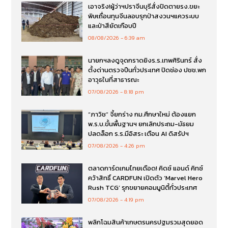
เอาจริง!ผู้ว่าฯปราจีนบุรีสั่งปิดตายรง.ขยะ
พิษเถื่อนทุนจีนลอบรุกป่าสงวนฯแควระบบ
และป่าสียัดเกือบปี
08/08/2026
6:39 am
นายกฯลงดูจุดกราดยิงร.ร.เทพศิรินทร์ สั่ง
ตั้งด่านตรวจปืนทั่วประเทศ ปิดช่อง ปชช.พก
อาวุธในที่สาธารณะ
07/08/2026
8:18 pm
“ภาวิช” จี้ยกร่าง กม.ศึกษาใหม่ ต้องแยก
พ.ร.บ.ขั้นพื้นฐานฯ ยกเลิกประถม-มัธยม
ปลดล็อก ร.ร.มีอิสระ เตือน AI ดิสรัปฯ
07/08/2026
4:26 pm
ตลาดการ์ดเกมไทยเดือด! คิดซ์ แอนด์ คิทซ์
คว้าสิทธิ์ CARDFUN เปิดตัว ‘Marvel Hero
Rush TCG’ รุกขยายคอมมูนิตี้ทั่วประเทศ
07/08/2026
4:19 pm
พลิกโฉมสินค้าเกษตรนครปฐมรวมสุดยอด