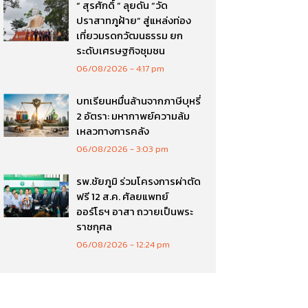
“ สุรศักดิ์ ” ลุยดัน “วัด
ปราสาทภูฝ้าย” สู่แหล่งท่อง
เที่ยวมรดกวัฒนธรรม ยก
ระดับเศรษฐกิจชุมชน
06/08/2026
4:17 pm
บทเรียนหมื่นล้านจากภาษีบุหรี่
2 อัตรา: มหากาพย์ความล้ม
เหลวทางการคลัง
06/08/2026
3:03 pm
รพ.ชัยภูมิ ร่วมโครงการผ่าตัด
ฟรี 12 ส.ค. ศัลยแพทย์
ออร์โธฯ อาสา ถวายเป็นพระ
ราชกุศล
06/08/2026
12:24 pm