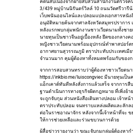
คดีนี้สืบเนื่องจากฝ่ายสืบสวนสำนักงานตรวจคนเ
3/439 หมู่บ้านนิรันดร์วิลล์ 10 ถนนวัดศรีวารี
เว็บพนันออนไลน์และปลอมแปลงเอกสารหนังสือ
อนุมัติหมายค้นจากศาลจังหวัดสมุทรปราการ 
หลังแรกพบกลุ่มพนักงานชาวเวียดนามทั้งชายแ
นายทุนเป็นชาวจีนอยู่เบื้องหลัง ยึดของกลางคอม
หญิงชาวเวียดนามพร้อมอุปกรณ์ทำพาสปอร์ตป
อากาศยานสุวรรณภูมิ ตราประทับประเทศเมียน
จำนวนมาก คุมผู้ต้องหาทั้งหมดพร้อมกับของ
จากการสอบสวนทราบว่าผู้ต้องหาชาวเวียดนามกลุ
https://inkbio.me/luiscongviec มีนายทุนเป็
แอ็กเคาต์ทันทีหลังสั่งการแล้วเสร็จ จากการสืบ
ฐานดำเนินการทางธุรกิจผิดกฎหมาย ที่เพิ่งย้า
จะถูกจับกุม ส่วนหนังสือเดินทางปลอม เจ้าหน้
ตราประทับปลอม จนทราบแหล่งผลิตและลักลอบ
ต่อในราชอาณาจักร หลังจากนี้เจ้าหน้าที่จะ 
ให้การช่วยเหลือและร่วมขบวนการด้วย
ผู้สื่อข่าวรายงานว่า ขณะจับกุมกลุ่มผู้ต้องห