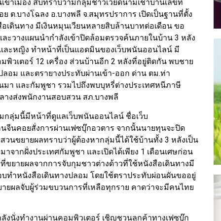
ข้าเมือง สืบทราบว่ามีกลุ่มชาวเวียดนามเช่าบ้านเลขที่
น้อย ต.บางโฉลง อ.บางพลี จ.สมุทรปราการ เปิดเป็นฐานที่ตั้ง
เดินทาง มีเงินหมุนเวียนหลายสิบล้านบาทต่อเดือน ขอ
และวางแผนนำกำลังเข้าปิดล้อมตรวจค้นภายในบ้าน 3 หลัง
ละหญิง ทำหน้าที่เป็นแอดมินของเว็บพนันออนไลน์ มี
พิวเตอร์ 12 เครื่อง ส่วนบ้านอีก 2 หลังที่อยู่ติดกัน พบชาย
ลอม และตรายางประทับผ่านเข้า-ออก ด่าน ตม.ท่า
มา และกัมพูชา รวมไปถึงพบบุหรี่ต่างประเทศหนีภาษี
กลางส่งพนักงานสอบสวน สภ.บางพลี
่มนี้มีหน้าที่ดูแลเว็บพนันออนไลน์ ชื่อเว็บ
นคนจีนคอยสั่งการผ่านเฟซบุ๊กอวตาร จากนั้นนายทุนจะปิด
สวนขยายผลทราบว่าผู้ต้องหากลุ่มนี้ได้ใช้บ้านทั้ง 3 หลังเป็น
ยมาจากฝั่งประเทศกัมพูชา และเปิดได้เพียง 1 เดือนเศษก่อน
าที่ขยายผลจากการจับกุมชาวต่างด้าวที่ใช้หนังสือเดินทางมี
ทำหนังสือเดินทางปลอม โดยใช้ตราประทับผ่อนผันขออยู่
ขยายผลจับผู้ร่วมขบวนการที่เหลือทุกราย คาดว่าจะมีคนไทย
ากำลังนั่งทำงานผ่านคอมพิวเตอร์ เชิญชวนลูกค้าทางเฟซบุ๊ก