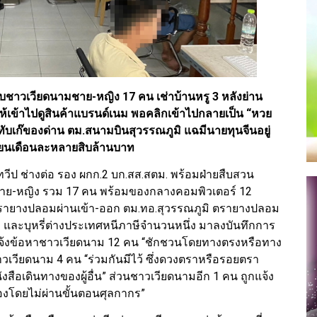
ชาวเวียดนามชาย-หญิง 17 คน เช่าบ้านหรู 3 หลังย่าน
ให้เข้าไปดูสินค้าแบรนด์เนม พอคลิกเข้าไปกลายเป็น “หวย
ก๊ของด่าน ตม.สนามบินสุวรรณภูมิ แฉมีนายทุนจีนอยู่
นเวียนเดือนละหลายสิบล้านบาท
ท.ทวีป ช่างต่อ รอง ผกก.2 บก.สส.สตม. พร้อมฝ่ายสืบสวน
ชาย-หญิง รวม 17 คน พร้อมของกลางคอมพิวเตอร์ 12
ตรายางปลอมผ่านเข้า-ออก ตม.ทอ.สุวรรณภูมิ ตรายางปลอม
ละบุหรี่ต่างประเทศหนีภาษีจำนวนหนึ่ง มาลงบันทึกการ
แจ้งข้อหาชาวเวียดนาม 12 คน “ชักชวนโดยทางตรงหรือทาง
าชาวเวียดนาม 4 คน “ร่วมกันมีไว้ ซึ่งดวงตราหรือรอยตรา
ังสือเดินทางของผู้อื่น” ส่วนชาวเวียดนามอีก 1 คน ถูกแจ้ง
องโดยไม่ผ่านขั้นตอนศุลกากร”