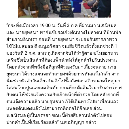
“กระทั่งเมื่อเวลา 19.00 น. วันที่ 3 ก.ค.ที่ผ่านมา น.ส.นิรมล
และ นายยุทธนา พากันขับรถเก๋งเดินทางไปหาตน ที่บ้านพัก
ย่านรามอินทรา ก่อนที่ นายยุทธนา จะยอมรับสารภาพว่า
ใช้ไม้เบสบอล ตี ด.ญ.อริศสา จนเสียชีวิตแล้วตั้งแต่ช่วงตี 1
ของวันที่ 2 ก.ค. สาเหตุเกิดจากจับได้ว่าผู้ตาย ขโมยอาหาร
เสริมซึ่งเป็นสินค้าที่ต้องแพ็กนำส่งให้ลูกค้าไปรับประทาน
โดยหลังจากที่พลั้งมือตีลูกที่ตัวเองรับมาเลี้ยงจนตาย นาย
ยุทธนา ได้วางแผนจะทำลายศพด้วยการหั่นแต่ไม่กล้า จาก
นั้นช่วงหัวค่ำวันเดียวกัน จึงไปซื้อถังพลาสติกขนาดใหญ่มา
ใส่ศพโบกปูนและถมดินทับ ก่อนที่จะตัดสินใจมารับสารภาพ
กับตน ให้ช่วยแจ้งความกับเจ้าหน้าที่ตำรวจ โดยหลังจากที่
ตนแจ้งความแล้ว นายยุทธนา ก็ได้เดินทางไปหาเพื่อนแถว
แฟลตดินแดงแล้วไม่สามารถติดต่อได้อีกเลย ส่วน
น.ส.นิรมล ผู้เป็นภรรยา ขณะนี้ฝ่ายสืบสวนนำตัวไปสอบ
ปากคำเป็นที่เรียบร้อยแล้ว” น.ส.อภิญญา กล่าว