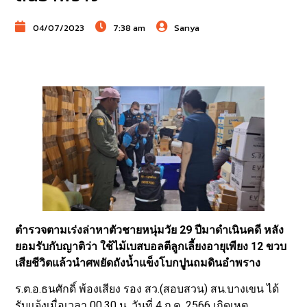
04/07/2023
7:38 am
Sanya
ตำรวจตามเร่งล่าหาตัวชายหนุ่มวัย 29 ปีมาดำเนินคดี หลัง
ยอมรับกับญาติว่า ใช้ไม้เบสบอลตีลูกเลี้ยงอายุเพียง 12 ขวบ
เสียชีวิตแล้วนำศพยัดถังน้ำแข็งโบกปูนถมดินอำพราง
ร.ต.อ.ธนศักดิ์ พ้องเสียง รอง สว.(สอบสวน) สน.บางเขน ได้
รับแจ้งเมื่อเวลา 00.30 น. วันที่ 4 ก.ค. 2566 เกิดเหตุ