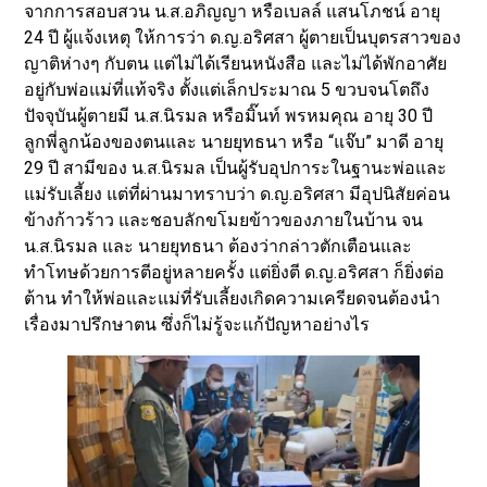
จากการสอบสวน น.ส.อภิญญา หรือเบลล์ แสนโภชน์ อายุ
24 ปี ผู้แจ้งเหตุ ให้การว่า ด.ญ.อริศสา ผู้ตายเป็นบุตรสาวของ
ญาติห่างๆ กับตน แต่ไม่ได้เรียนหนังสือ และไม่ได้พักอาศัย
อยู่กับพ่อแม่ที่แท้จริง ตั้งแต่เล็กประมาณ 5 ขวบจนโตถึง
ปัจจุบันผู้ตายมี น.ส.นิรมล หรือมิ๊นท์ พรหมคุณ อายุ 30 ปี
ลูกพี่ลูกน้องของตนและ นายยุทธนา หรือ “แจ๊บ” มาดี อายุ
29 ปี สามีของ น.ส.นิรมล เป็นผู้รับอุปการะในฐานะพ่อและ
แม่รับเลี้ยง แต่ที่ผ่านมาทราบว่า ด.ญ.อริศสา มีอุปนิสัยค่อน
ข้างก้าวร้าว และชอบลักขโมยข้าวของภายในบ้าน จน
น.ส.นิรมล และ นายยุทธนา ต้องว่ากล่าวตักเตือนและ
ทำโทษด้วยการตีอยู่หลายครั้ง แต่ยิ่งตี ด.ญ.อริศสา ก็ยิ่งต่อ
ต้าน ทำให้พ่อและแม่ที่รับเลี้ยงเกิดความเครียดจนต้องนำ
เรื่องมาปรึกษาตน ซึ่งก็ไม่รู้จะแก้ปัญหาอย่างไร