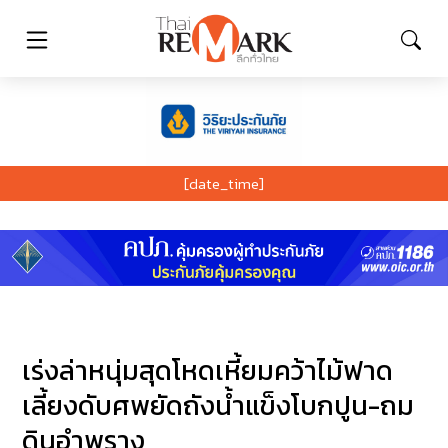
[date_time]
เร่งล่าหนุ่มสุดโหดเหี้ยมคว้าไม้ฟาด
เลี้ยงดับศพยัดถังน้ำแข็งโบกปูน-ถม
ดินอำพราง