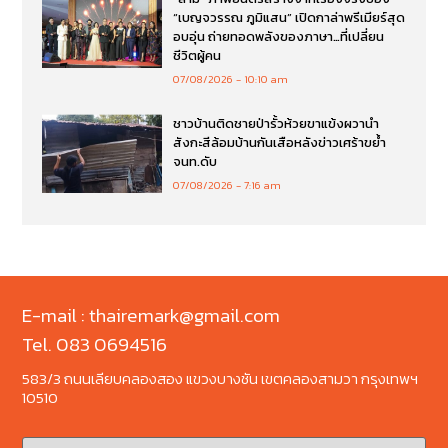
“เบญจวรรณ ภูมิแสน” เปิดกาล่าพรีเมียร์สุด
อบอุ่น ถ่ายทอดพลังของภาษา…ที่เปลี่ยน
ชีวิตผู้คน
07/08/2026
10:10 am
ชาวบ้านติดชายป่ารั้วห้วยขาแข้งผวานำ
สังกะสีล้อมบ้านกันเสือหลังข่าวเศร้าขย้ำ
จนท.ดับ
07/08/2026
7:16 am
E-mail : thairemark@gmail.com
Tel. 083 0694516
583/3 ถนนเลียบคลองสอง แขวงบางชัน เขตคลองสามวา กรุงเทพฯ
10510