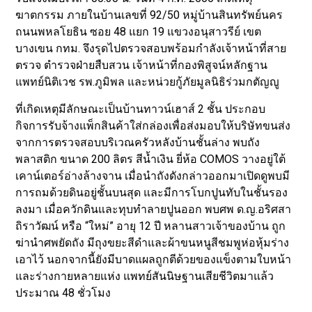
ฆาตกรรม ภายในบ้านเลขที่ 92/50 หมู่บ้านสินทรัพย์นคร
ถนนพหลโยธิน ซอย 48 แยก 19 แขวงอนุสาวรีย์ เขต
บางเขน กทม. จึงรุดไปตรวจสอบพร้อมกำลังเจ้าหน้าที่สาย
ตรวจ ตำรวจฝ่ายสืบสวน เจ้าหน้าที่กองพิสูจน์หลักฐาน
แพทย์นิติเวช รพ.ภูมิพล และหน่วยกู้ภัยมูลนิธิร่วมกตัญญู
ที่เกิดเหตุมีลักษณะเป็นบ้านทาวน์เฮาส์ 2 ชั้น ประกอบ
กิจการรับจ้างแพ็กสินค้าใส่กล่องเพื่อส่งมอบให้บริษัทขนส่ง
จากการตรวจสอบบริเวณครัวหลังบ้านชั้นล่าง พบถัง
พลาสติก ขนาด 200 ลิตร สีน้ำเงิน ยี่ห้อ COMOS วางอยู่ใต้
เคาน์เตอร์อ่างล้างจาน เมื่อนำถังดังกล่าวออกมาเปิดดูพบมี
การถมด้วยดินอยู่ชั้นบนสุด และมีการโบกปูนทับในชั้นรอง
ลงมา เมื่อควักดินและทุบทำลายปูนออก พบศพ ด.ญ.อริศสา
ถิราวัฒน์ หรือ “ใหม่” อายุ 12 ปี หลานสาวเจ้าของบ้าน ถูก
ฆ่านำศพยัดถัง มีถุงขยะสีดำและผ้าขนหนูสีชมพูห่อหุ้มร่าง
เอาไว้ นอกจากนี้ยังมีบาดแผลถูกตีด้วยของแข็งตามใบหน้า
และร่างกายหลายแห่ง แพทย์สันนิษฐานเสียชีวิตมาแล้ว
ประมาณ 48 ชั่วโมง