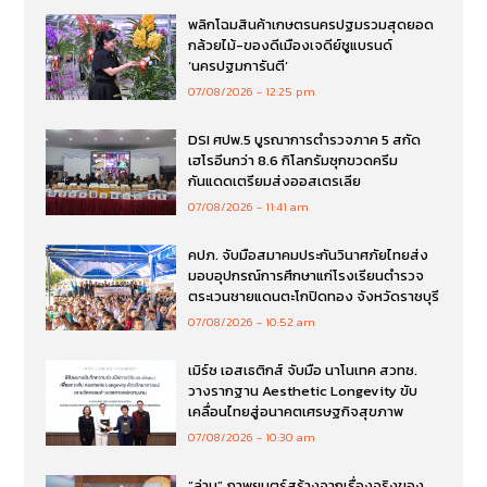
พลิกโฉมสินค้าเกษตรนครปฐมรวมสุดยอด
กล้วยไม้-ของดีเมืองเจดีย์ชูแบรนด์
‘นครปฐมการันตี’
07/08/2026
12:25 pm
DSI ศปพ.5 บูรณาการตำรวจภาค 5 สกัด
เฮโรอีนกว่า 8.6 กิโลกรัมซุกขวดครีม
กันแดดเตรียมส่งออสเตรเลีย
07/08/2026
11:41 am
คปภ. จับมือสมาคมประกันวินาศภัยไทยส่ง
มอบอุปกรณ์การศึกษาแก่โรงเรียนตำรวจ
ตระเวนชายแดนตะโกปิดทอง จังหวัดราชบุรี
07/08/2026
10:52 am
เมิร์ซ เอสเธติกส์ จับมือ นาโนเทค สวทช.
วางรากฐาน Aesthetic Longevity ขับ
เคลื่อนไทยสู่อนาคตเศรษฐกิจสุขภาพ
07/08/2026
10:30 am
“ล่าม” ภาพยนตร์สร้างจากเรื่องจริงของ