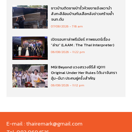
ชาวบ้านติดชายป่ารั้วห้วยขาแข้งผวานำ
สังกะสีล้อมบ้านกันเสือหลังข่าวเศร้าขย้ำ
จนท.ดับ
07/08/2026
7:16 am
เปิดรอบกาล่าพรีเมียร์ ภาพยนตร์เรื่อง
”ล่าม“ (LAAM : The Thai Interpreter)
06/08/2026
11:22 pm
MGI Beyond บวงสรวงซีรีส์ iQIYI
Original Under Her Rules ใต้เงาจันทรา
อุ้ม–มีนา ประกบคู่ครั้งสำคัญ
06/08/2026
11:12 pm
E-mail : thairemark@gmail.com