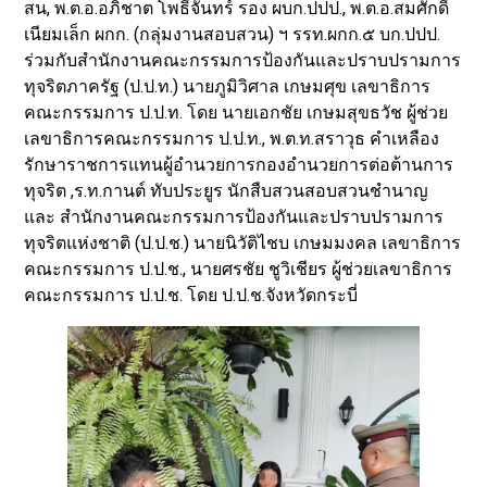
สน, พ.ต.อ.อภิชาต โพธิ์จันทร์ รอง ผบก.ปปป., พ.ต.อ.สมศักดิ์
เนียมเล็ก ผกก. (กลุ่มงานสอบสวน) ฯ รรท.ผกก.๕ บก.ปปป.
ร่วมกับสำนักงานคณะกรรมการป้องกันและปราบปรามการ
ทุจริตภาครัฐ (ป.ป.ท.) นายภูมิวิศาล เกษมศุข เลขาธิการ
คณะกรรมการ ป.ป.ท. โดย นายเอกชัย เกษมสุขธวัช ผู้ช่วย
เลขาธิการคณะกรรมการ ป.ป.ท., พ.ต.ท.สราวุธ คำเหลือง
รักษาราชการแทนผู้อำนวยการกองอำนวยการต่อต้านการ
ทุจริต ,ร.ท.กานต์ ทับประยูร นักสืบสวนสอบสวนชำนาญ
และ สำนักงานคณะกรรมการป้องกันและปราบปรามการ
ทุจริตแห่งชาติ (ป.ป.ช.) นายนิวัติไชบ เกษมมงคล เลขาธิการ
คณะกรรมการ ป.ป.ช., นายศรชัย ชูวิเชียร ผู้ช่วยเลขาธิการ
คณะกรรมการ ป.ป.ช. โดย ป.ป.ช.จังหวัดกระบี่