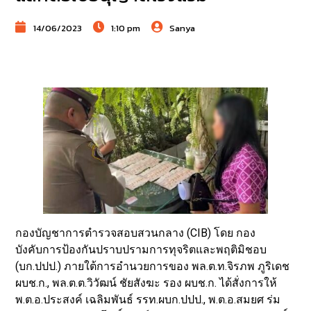
14/06/2023
1:10 pm
Sanya
กองบัญชาการตำรวจสอบสวนกลาง (CIB) โดย กอง
บังคับการป้องกันปราบปรามการทุจริตและพฤติมิชอบ
(บก.ปปป.) ภายใต้การอำนวยการของ พล.ต.ท.จิรภพ ภูริเดช
ผบช.ก., พล.ต.ต.วิวัฒน์ ชัยสังฆะ รอง ผบช.ก. ได้สั่งการให้
พ.ต.อ.ประสงค์ เฉลิมพันธ์ รรท.ผบก.ปปป., พ.ต.อ.สมยศ ร่ม