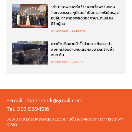
“ล่าม” ภาพยนตร์สร้างจากเรื่องจริงของ
“เบญจวรรณ ภูมิแสน” เปิดกาล่าพรีเมียร์สุด
อบอุ่น ถ่ายทอดพลังของภาษา…ที่เปลี่ยน
ชีวิตผู้คน
07/08/2026
10:10 am
ชาวบ้านติดชายป่ารั้วห้วยขาแข้งผวานำ
สังกะสีล้อมบ้านกันเสือหลังข่าวเศร้าขย้ำ
จนท.ดับ
07/08/2026
7:16 am
E-mail : thairemark@gmail.com
Tel. 083 0694516
583/3 ถนนเลียบคลองสอง แขวงบางชัน เขตคลองสามวา กรุงเทพฯ
10510