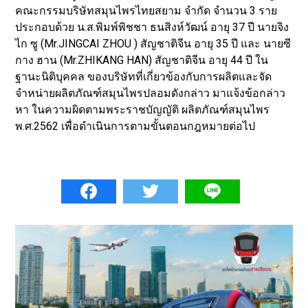
คณะกรรมบริษัทสมุนไพรไทยสยาม จำกัด จำนวน 3 ราย
ประกอบด้วย น.ส.พิมพ์พิชชา ธนสิงห์วัฒน์ อายุ 37 ปี นายจิง
ไก ซู (Mr.JINGCAI ZHOU ) สัญชาติจีน อายุ 35 ปี และ นายซี
กาง ฮาน (Mr.ZHIKANG HAN) สัญชาติจีน อายุ 44 ปี ใน
ฐานะนิติบุคคล ของบริษัทที่เกี่ยวข้องกับการผลิตและจัด
จำหน่ายผลิตภัณฑ์สมุนไพรปลอมดังกล่าว มาแจ้งข้อกล่าว
หา ในความผิดตามพระราชบัญญัติ ผลิตภัณฑ์สมุนไพร
พ.ศ.2562 เพื่อดำเนินการตามขั้นตอนกฎหมายต่อไป