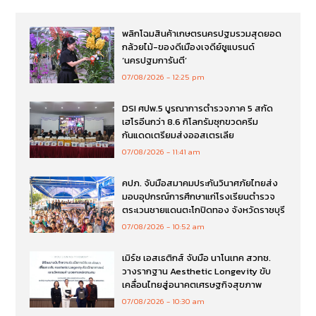
พลิกโฉมสินค้าเกษตรนครปฐมรวมสุดยอด
กล้วยไม้-ของดีเมืองเจดีย์ชูแบรนด์
‘นครปฐมการันตี’
07/08/2026
12:25 pm
DSI ศปพ.5 บูรณาการตำรวจภาค 5 สกัด
เฮโรอีนกว่า 8.6 กิโลกรัมซุกขวดครีม
กันแดดเตรียมส่งออสเตรเลีย
07/08/2026
11:41 am
คปภ. จับมือสมาคมประกันวินาศภัยไทยส่ง
มอบอุปกรณ์การศึกษาแก่โรงเรียนตำรวจ
ตระเวนชายแดนตะโกปิดทอง จังหวัดราชบุรี
07/08/2026
10:52 am
เมิร์ซ เอสเธติกส์ จับมือ นาโนเทค สวทช.
วางรากฐาน Aesthetic Longevity ขับ
เคลื่อนไทยสู่อนาคตเศรษฐกิจสุขภาพ
07/08/2026
10:30 am