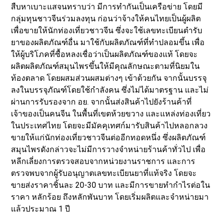
สืบหาเบาะแสจนทราบว่า มีการทำกันเป็นเครือข่าย โดยมี
กลุ่มทุนชาวจีนร่วมลงทุน ก่อนว่าจ้างให้คนไทยเป็นผู้ผลิต
เพื่อขายให้นักท่องเที่ยวชาวจีน ซึ่งจะใช้เลขทะเบียนตำรับ
ยาของผลิตภัณฑ์อื่น มาใช้กับผลิตภัณฑ์ที่ทำปลอมขึ้น เพื่อ
ให้ผู้บริโภคที่ซื้อหลงเชื่อว่าเป็นผลิตภัณฑ์ของแท้ โดยจะ
ผลิตผลิตภัณฑ์สมุนไพรขึ้นให้มีคุณลักษณะตามที่นิยมใน
ท้องตลาด โดยผสมส่วนผสมต่างๆ เข้าด้วยกัน จากนั้นบรรจุ
ลงในบรรจุภัณฑ์โดยใช้กำลังคน ซึ่งไม่ได้มาตรฐาน และไม่
ผ่านการรับรองจาก อย. จากนั้นส่งสินค้าไปยังร้านค้าที่
เจ้าของเป็นคนจีน ในพื้นที่เขตห้วยขวาง และแหล่งท่องเที่ยว
ในประเทศไทย โดยจะมีมัคคุเทศก์มารับสินค้าไปหลอกลวง
ขายให้แก่นักท่องเที่ยวชาวจีนต่ออีกทอดหนึ่ง ซึ่งผลิตภัณฑ์
สมุนไพรดังกล่าวจะไม่มีการวางจำหน่ายร้านค้าทั่วไป เพื่อ
หลีกเลี่ยงการตรวจสอบจากหน่วยงานราชการ และการ
ตรวจพบจากผู้รับอนุญาตเลขทะเบียนยาที่แท้จริง โดยจะ
ขายส่งราคาชิ้นละ 20-30 บาท และมีการขายทำกำไรต่อใน
ราคา หลักร้อย ถึงหลักพันบาท โดยเริ่มผลิตและจำหน่ายมา
แล้วประมาณ 1 ปี