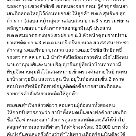
ฉลองกรุง แขวงลำผักชี เขตหนองจอก กทม. ผู้ค้าซุกซ่อนยา
เสพติดลอตใหญ่ไว้ก่อนทยอยส่งให้ลูกค้า พ.ต.อ.สุทธิพร สุก
ก่ำ ผกก. (สอบสวน) กลุ่มงานสอบสวน บก.น.3 รวบรวมพยาน
หลักฐานขอหมายค้นจากศาลอาญามีนบุรี ประสาน
พ.ต.ต.สมมาตร คงทอง สว.ฝอ.บก.น.3 หัวหน้าชุดปราบปราม
ยาเสพติด บก.น.3 พ.ต.ต.มนตรี ตรีทองนวล สว.สส.สน.ประชา
สำราญ ร.ต.อ.พิทยา ขุนนวล และ ร.ต.อ.ธวัชชัย สิทธิฤทธิ์
รองสว.กก.สส.บก.น.3 นำกำลังปิดล้อมตรวจค้น เมื่อไปถึงพบ
นายภาณุพงศ์และนายปริญญายืนอยู่ที่หน้าบ้านท่าทางมี
พิรุธจึงควบคุมตัวไว้แสดงหมายเข้าตรวจค้นภายในบ้านพบ
ยาบ้า อาวุธปืน และกระสุน ปืน อยู่ในห้องนอนชั้น 2 ตรวจ
สอบโทรศัพท์มือถือพบข้อมูลติดต่อซื้อขายยาเสพติดและ
รายการคำสั่งส่งยาเสพติดให้ลูกค้า
พล.ต.ต.สำเริงกล่าวต่อว่า สอบสวนผู้ต้องหาทั้งสองคน
ให้การรับสารภาพว่า ยาบ้าทั้งหมดเป็นของพ่อค้ายาเสพติด
ชื่อ “อ๊อฟ หนองจอก” สั่งการดูแลยาเสพติดและสั่งให้นำไป
ส่งลูกค้าตามสถานที่ต่างๆ ได้ค่าจ้างครั้งละ 30,000 บาท ทั้ง
คู่แบ่งกันคนละครึ่งอ้างว่าทำไปเพราะเดือดร้อนเงินต้องใช้