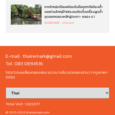
หาดใหญ่เตรียมพร้อมรับมืออุทกภัยป้องซ้ำ
รอยท่วมใหญ่ปี’68ระดมติดตั้งเครื่องสูบน้ำ
ขุดลอกคลองหลักอู่ตะเภา- คลอง ร.1
10/08/2026
12:22 pm
E-mail : thairemark@gmail.com
Tel. 083 0694516
583/3 ถนนเลียบคลองสอง แขวงบางชัน เขตคลองสามวา กรุงเทพฯ
10510
Total Visit :
1,023,577
© 2021-2022 thairemark.com