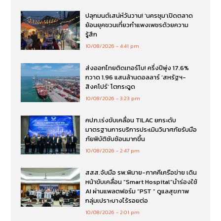
ปลุกมนต์เสน่ห์วันวาน! ‘นครชุม’เปิดตลาด
ย้อนยุคชวนเที่ยวกำแพงเพชรด้วยความ
รู้สึก
10/08/2026
4:41 pm
ส่งออกไทยติดเทอร์โบ! ครึ่งปีพุ่ง 17.6%
กวาด 1.96 แสนล้านดอลลาร์ ‘สหรัฐฯ-
สิงคโปร์’ โตกระฉูด
10/08/2026
3:23 pm
คปภ.เร่งขับเคลื่อน TILAC ยกระดับ
มาตรฐานการบริการประเมินวินาศภัยรับมือ
ภัยพิบัติซับซ้อนมากขึ้น
10/08/2026
2:47 pm
สสส.จับมือ รพ.พิมาย-ภาคคีเครือข่าย เดิน
หน้าขับเคลื่อน “Smart Hospital”นำร่องใช้
AI ผ่านแพลตฟอร์ม “PST ” ดูแลสุขภาพ
กลุ่มเปราะบางไร้รอยต่อ
10/08/2026
2:01 pm