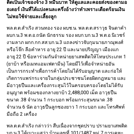
ติดเป็นเจ้าของจ้าง 3 หมื่นบาท ให้ดูแลและคอยส่งของตามอ
อเดอร์ เงินที่ได้แบ่งคนละครึ่งอ้างว่าทำเพราะเดือดร้อนเงิน
ไม่พอใช้จ่ายและเลี้ยงลูก
พล.ต.ต.สำเริง สวนทอง รอง ผบช.น. พล.ต.ต.สราวุธ จินดาคำ
ผบก.น.3 พ.ต.อ.ถนัด นักธรรม รอง ผบก.บก.น.3 พ.ต.อ.นิเวชร์
งามลาภ ผกก.กก.สส.บก.น.3 แถลงข่าวจับกุมนายภาณุพงศ์
หรือโจ๊ก ลือคำหาร อายุ 22 ปี และนายปริญญา เมืองแก
อายุ 22 ปี ข้อหาร่วมกันจำหน่ายยาเสพติดให้โทษประเภท 1
(ยาบ้า หรือเมทแอมเฟตามีน) โดยมีไว้เพื่อจำหน่ายอัน
เป็นการกระทำเพื่อการค้าโดยไม่ได้รับอนุญาต และก่อให้
เกิดการแพร่กระจายในกลุ่มประชาชนโดยผิดกฎหมาย และ
มีอาวุธปืนและเครื่องกระสุนไว้ในครอบครองโดยไม่ได้รับ
อนุญาต พร้อมของกลางยาบ้า 2,488,000 เม็ด อาวุธปืน
ขนาด .38 จำนวน 1 กระบอก พร้อมกระสุนขนาด .38
จำนวน 6 นัด อาวุธปืนลูกซองยาว 1 กระบอก และโทรศัพท์
มือถือ 2 เครื่อง
พล.ต.ต.สำเริง กล่าวว่า สืบเนื่องจากชุดปราบ ปรามยาเสพติด
บก.น.3 ได้เบาะแสว่า บ้านเลขที่ 101/1487 หมู่ 7 การเคหะ