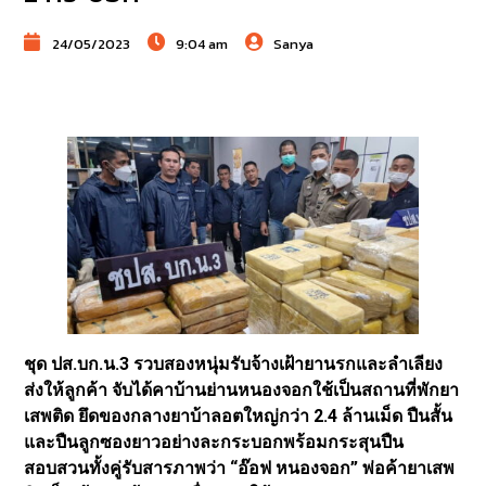
24/05/2023
9:04 am
Sanya
ชุด ปส.บก.น.3 รวบสองหนุ่มรับจ้างเฝ้ายานรกและลำเลียง
ส่งให้ลูกค้า จับได้คาบ้านย่านหนองจอกใช้เป็นสถานที่พักยา
เสพติด ยึดของกลางยาบ้าลอตใหญ่กว่า 2.4 ล้านเม็ด ปืนสั้น
และปืนลูกซองยาวอย่างละกระบอกพร้อมกระสุนปืน
สอบสวนทั้งคู่รับสารภาพว่า “อ๊อฟ หนองจอก” พ่อค้ายาเสพ