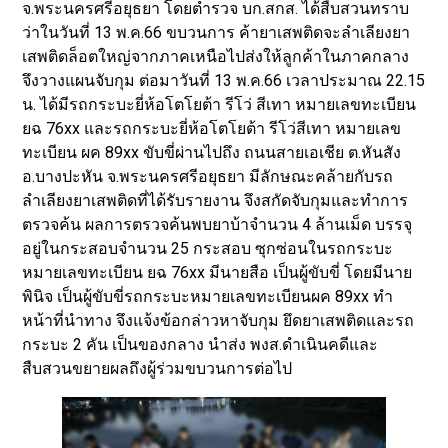
จ.พระนครศรีอยุธยา โดยตำรวจ บก.สกส. ได้สืบสวนทราบ
ว่าในวันที่ 13 พ.ค.66 ขบวนการ ค้ายาเสพติดจะลำเลียงยา
เสพติดล็อตใหญ่จากภาคเหนือไปส่งให้ลูกค้าในภาคกลาง
จึงวางแผนจับกุม ต่อมาวันที่ 13 พ.ค.66 เวลาประมาณ 22.15
น. ได้มีรถกระบะยี่ห้อโตโยต้า รีโว่ สีเทา หมายเลขทะเบียน
ยฉ 76xx และรถกระบะยี่ห้อโตโยต้า รีโว่สีเทา หมายเลข
ทะเบียน ผค 89xx ขับขี่ผ่านไปถึง ถนนสายเอเชีย ต.หันสัง
อ.บางปะหัน จ.พระนครศรีอยุธยา มีลักษณะคล้ายกับรถ
ลำเลียงยาเสพติดที่ได้รับรายงาน จึงสกัดจับกุมและทำการ
ตรวจค้น ผลการตรวจค้นพบยาบ้าจำนวน 4 ล้านเม็ด บรรจุ
อยู่ในกระสอบจำนวน 25 กระสอบ ซุกซ่อนในรถกระบะ
หมายเลขทะเบียน ยฉ 76xx มีนายสือ เป็นผู้ขับขี่ โดยมีนาย
พินิจ เป็นผู้ขับขี่รถกระบะหมายเลขทะเบียนผค 89xx ทำ
หน้าที่นำทาง จึงแจ้งข้อกล่าวหาจับกุม ยึดยาเสพติดและรถ
กระบะ 2 คัน เป็นของกลาง นำส่ง พงส.ดำเนินคดีและ
สืบสวนขยายผลถึงผู้ร่วมขบวนการต่อไป