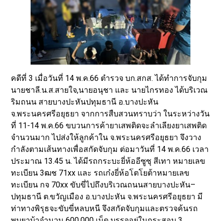
คดีที่ 3 เมื่อวันที่ 14 พ.ค.66 ตำรวจ บก.สกส. ได้ทำการจับกุม
นายชาลี.น.ส.สายใจ,นายอนุชา และ นายไกรทอง ได้บริเวณ
ริมถนน สายบางปะหันปทุมธานี อ.บางปะหัน
จ.พระนครศรีอยุธยา จากการสืบสวนทราบว่า ในระหว่างวัน
ที่ 11-14 พ.ค.66 ขบวนการค้ายาเสพติดจะลำเลียงยาเสพติด
จำนวนมาก ไปส่งให้ลูกค้าใน จ.พระนครศรีอยุธยา จึงวาง
กำลังตามเส้นทางเพื่อสกัดจับกุม ต่อมาวันที่ 14 พ.ค.66 เวลา
ประมาณ 13.45 น. ได้มีรถกระบะยี่ห้ออีซูซุ สีเทา หมายเลข
ทะเบียน 3ฒช 71xx และ รถเก๋งยี่ห้อโตโยต้าหมายเลข
ทะเบียน กจ 70xx ขับขี่ไปถึงบริเวณถนนสายบางปะหัน–
ปทุมธานี ต.ขวัญเมือง อ.บางปะหัน จ.พระนครศรีอยุธยา มี
ท่าทางพิรุธจะขับขี่หลบหนี จึงสกัดจับกุมและตรวจค้นรถ
พบยาบ้าจำนวน 600,000 เม็ด บรรจุอยู่ในกระสอบ 3