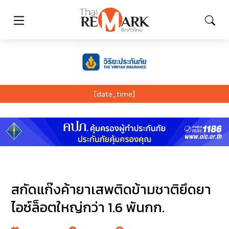
[date_time]
สกัดแก๊งค้ายาเสพติดข้ามชาติยึดยา
ไอซ์ล็อตใหญ่กว่า 1.6 พันกก.