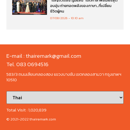
“เบญจวรรณ ภูมิแสน” เปิดกาล่าพรีเมียร์สุด
อบอุ่น ถ่ายทอดพลังของภาษา…ที่เปลี่ยน
ชีวิตผู้คน
07/08/2026
10:10 am
E-mail : thairemark@gmail.com
Tel. 083 0694516
583/3 ถนนเลียบคลองสอง แขวงบางชัน เขตคลองสามวา กรุงเทพฯ
10510
Total Visit :
1,020,839
© 2021-2022 thairemark.com