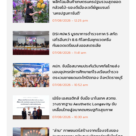
พลิกโฉมสินค้าเกษตรนครปฐมรวมสุดยอด
กล้วยไม้-ของดีเมืองเจดีย์ชูแบรนด์
‘นครปฐมการันตี’
07/08/2026
12:25 pm
DSI ศปพ.5 บูรณาการตำรวจภาค 5 สกัด
เฮโรอีนกว่า 8.6 กิโลกรัมซุกขวดครีม
กันแดดเตรียมส่งออสเตรเลีย
07/08/2026
11:41 am
คปภ. จับมือสมาคมประกันวินาศภัยไทยส่ง
มอบอุปกรณ์การศึกษาแก่โรงเรียนตำรวจ
ตระเวนชายแดนตะโกปิดทอง จังหวัดราชบุรี
07/08/2026
10:52 am
เมิร์ซ เอสเธติกส์ จับมือ นาโนเทค สวทช.
วางรากฐาน Aesthetic Longevity ขับ
เคลื่อนไทยสู่อนาคตเศรษฐกิจสุขภาพ
07/08/2026
10:30 am
“ล่าม” ภาพยนตร์สร้างจากเรื่องจริงของ