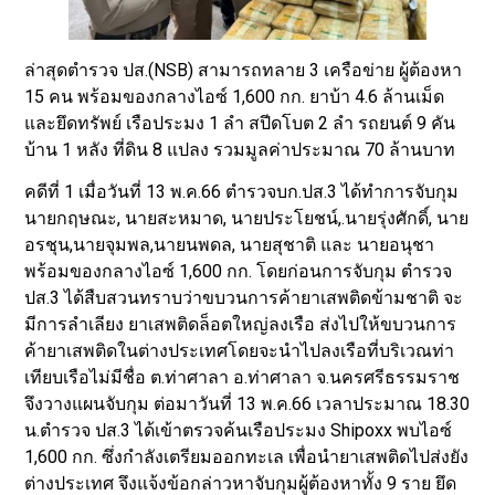
ล่าสุดตำรวจ ปส.(NSB) สามารถทลาย 3 เครือข่าย ผู้ต้องหา
15 คน พร้อมของกลางไอซ์ 1,600 กก. ยาบ้า 4.6 ล้านเม็ด
และยึดทรัพย์ เรือประมง 1 ลำ สปีดโบต 2 ลำ รถยนต์ 9 คัน
บ้าน 1 หลัง ที่ดิน 8 แปลง รวมมูลค่าประมาณ 70 ล้านบาท
คดีที่ 1 เมื่อวันที่ 13 พ.ค.66 ตำรวจบก.ปส.3 ได้ทำการจับกุม
นายกฤษณะ, นายสะหมาด, นายประโยชน์,.นายรุ่งศักดิ์, นาย
อรชุน,นายจุมพล,นายนพดล, นายสุชาติ และ นายอนุชา
พร้อมของกลางไอซ์ 1,600 กก. โดยก่อนการจับกุม ตำรวจ
ปส.3 ได้สืบสวนทราบว่าขบวนการค้ายาเสพติดข้ามชาติ จะ
มีการลำเลียง ยาเสพติดล็อตใหญ่ลงเรือ ส่งไปให้ขบวนการ
ค้ายาเสพติดในต่างประเทศโดยจะนำไปลงเรือที่บริเวณท่า
เทียบเรือไม่มีชื่อ ต.ท่าศาลา อ.ท่าศาลา จ.นครศรีธรรมราช
จึงวางแผนจับกุม ต่อมาวันที่ 13 พ.ค.66 เวลาประมาณ 18.30
น.ตำรวจ ปส.3 ได้เข้าตรวจค้นเรือประมง Shipoxx พบไอซ์
1,600 กก. ซึ่งกำลังเตรียมออกทะเล เพื่อนำยาเสพติดไปส่งยัง
ต่างประเทศ จึงแจ้งข้อกล่าวหาจับกุมผู้ต้องหาทั้ง 9 ราย ยึด