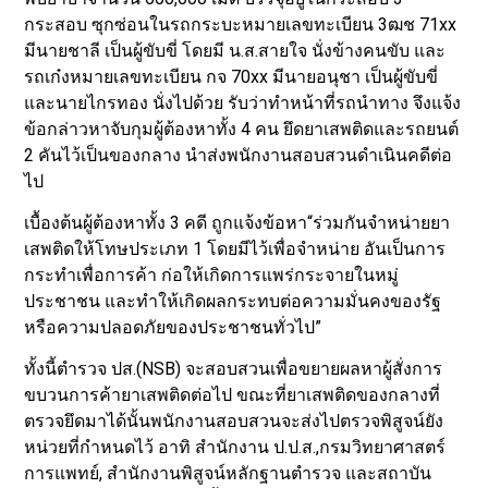
กระสอบ ซุกซ่อนในรถกระบะหมายเลขทะเบียน 3ฒช 71xx
มีนายชาลี เป็นผู้ขับขี่ โดยมี น.ส.สายใจ นั่งข้างคนขับ และ
รถเก๋งหมายเลขทะเบียน กจ 70xx มีนายอนุชา เป็นผู้ขับขี่
และนายไกรทอง นั่งไปด้วย รับว่าทำหน้าที่รถนำทาง จึงแจ้ง
ข้อกล่าวหาจับกุมผู้ต้องหาทั้ง 4 คน ยึดยาเสพติดและรถยนต์
2 คันไว้เป็นของกลาง นำส่งพนักงานสอบสวนดำเนินคดีต่อ
ไป
เบื้องต้นผู้ต้องหาทั้ง 3 คดี ถูกแจ้งข้อหา“ร่วมกันจำหน่ายยา
เสพติดให้โทษประเภท 1 โดยมีไว้เพื่อจำหน่าย อันเป็นการ
กระทำเพื่อการค้า ก่อให้เกิดการแพร่กระจายในหมู่
ประชาชน และทำให้เกิดผลกระทบต่อความมั่นคงของรัฐ
หรือความปลอดภัยของประชาชนทั่วไป”
ทั้งนี้ตำรวจ ปส.(NSB) จะสอบสวนเพื่อขยายผลหาผู้สั่งการ
ขบวนการค้ายาเสพติดต่อไป ขณะที่ยาเสพติดของกลางที่
ตรวจยึดมาได้นั้นพนักงานสอบสวนจะส่งไปตรวจพิสูจน์ยัง
หน่วยที่กำหนดไว้ อาทิ สำนักงาน ป.ป.ส.,กรมวิทยาศาสตร์
การแพทย์, สำนักงานพิสูจน์หลักฐานตำรวจ และสถาบัน