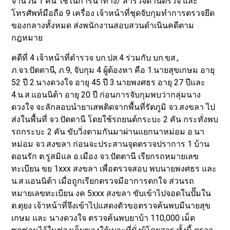
จำนวน 1 คัน ใช้ในการนำทาง/ สำรวจด่านตรวจ และ
โทรศัพท์มือถือ 9 เครื่อง เจ้าหน้าที่ชุดจับกุมทำการตรวจยึด
ของกลางทั้งหมด ส่งพนักงานสอบสวนดำเนินคดีตาม
กฎหมาย
คดีที่ 4 เจ้าหน้าที่ตำรวจ บก.ปส.4 ร่วมกับ บก.ขส.,
ภ.จว.ปัตตานี, ภ.9, จับกุม 4 ผู้ต้องหา คือ 1.นายสุขเกษม อายุ
52 ปี 2.นางดวงใจ อายุ 45 ปี 3.นายพงศธร อายุ 27 ปีและ
4.น.ส.แอนนิต้า อายุ 20 ปี ก่อนการจับกุมพบว่ากลุ่มนาง
ดวงใจ จะลักลอบนำยาเสพติดจากพื้นที่รัตภูมิ จว.สงขลา ไป
ส่งในพื้นที่ จว.ปัตตานี โดยใช้รถยนต์กระบะ 2 คัน กระทั่งพบ
รถกระบะ 2 คัน ขับวิ่งตามกันมาผ่านแยกนาหม่อม อ.นา
หม่อม จว.สงขลา ก่อนจะประสานจุดตรวจปราการ 1 บ้าน
ดอนรัก ต.รูสมิแล อ.เมือง จว.ปัตตานี เรียกรถหมายเลข
ทะเบียน ขย 1xxx สงขลา เพื่อตรวจสอบ พบนายพงศธร และ
น.ส.แอนนิต้า เมื่อถูกเรียกตรวจมีอาการตกใจ ส่วนรถ
หมายเลขทะเบียน งค 5xxx สงขลา ขับเข้าไปจอดในปั๊มใน
ต.ตุยง เจ้าหน้าที่จึงเข้าไปแสดงตัวขอตรวจค้นพบมีนายสุข
เกษม และ นางดวงใจ ตรวจค้นพบยาบ้า 110,000 เม็ด