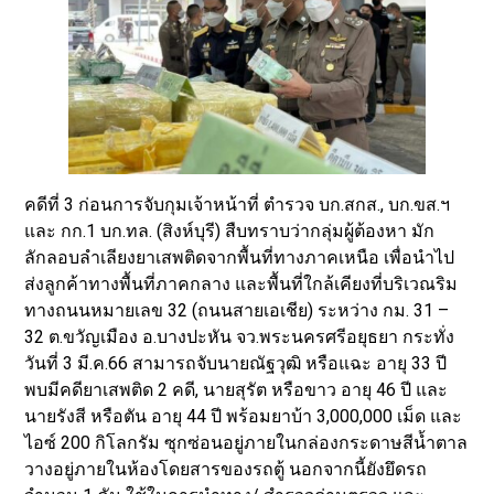
คดีที่ 3 ก่อนการจับกุมเจ้าหน้าที่ ตำรวจ บก.สกส., บก.ขส.ฯ
และ กก.1 บก.ทล. (สิงห์บุรี) สืบทราบว่ากลุ่มผู้ต้องหา มัก
ลักลอบลำเลียงยาเสพติดจากพื้นที่ทางภาคเหนือ เพื่อนำไป
ส่งลูกค้าทางพื้นที่ภาคกลาง และพื้นที่ใกล้เคียงที่บริเวณริม
ทางถนนหมายเลข 32 (ถนนสายเอเชีย) ระหว่าง กม. 31 –
32 ต.ขวัญเมือง อ.บางปะหัน จว.พระนครศรีอยุธยา กระทั่ง
วันที่ 3 มี.ค.66 สามารถจับนายณัฐวุฒิ หรือแฉะ อายุ 33 ปี
พบมีคดียาเสพติด 2 คดี, นายสุรัต หรือขาว อายุ 46 ปี และ
นายรังสี หรือตัน อายุ 44 ปี พร้อมยาบ้า 3,000,000 เม็ด และ
ไอซ์ 200 กิโลกรัม ซุกซ่อนอยู่ภายในกล่องกระดาษสีน้ำตาล
วางอยู่ภายในห้องโดยสารของรถตู้ นอกจากนี้ยังยึดรถ