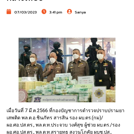
07/03/2023
3:41 pm
Sanya
เมื่อวันที่ 7 มี.ค.2566 ที่กองบัญชาการตำรวจปราบปรามยา
เสพติด พล.ต.อ.ชินภัทร สารสิน รอง ผบ.ตร.(กม)/
ผอ.ศอ.ปส.ตร., พล.ต.ท.ประจวบ วงศ์สุข ผู้ช่วย ผบ.ตร./รอง
ผอ.ศอ.ปส.ตร., พล.ต.ท.สรายุทธ สงวนโภคัย ผบช.ปส.,