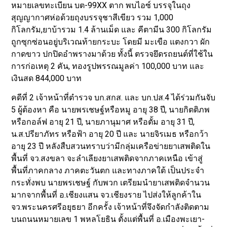
หมายเลขทะเบียน บต-99XX ตาก พบไอซ์ บรรจุในถุง
สุญญากาศห่อด้วยถุงบรรจุชาสีเขียว รวม 1,000
กิโลกรัม,ยาบ้ารวม 1.4 ล้านเม็ด และ คีตามีน 300 กิโลกรัม
ถูกซุกซ่อนอยู่บริเวณท้ายกระบะ โดยมี มะเขือ แตงกวา ผัก
กาดขาว ปกปิดอำพรางมาด้วย ทั้งนี้ ตรวจยึดรถยนต์ที่ใช้ใน
การก่อเหตุ 2 คัน, ทองรูปพรรณมูลค่า 100,000 บาท และ
เงินสด 844,000 บาท
คดีที่ 2 เจ้าหน้าที่ตำรวจ บก.สกส. และ บก.ปส.4 ได้ร่วมกันจับ
5 ผู้ต้องหา คือ นายพรเชษฐ์หรือหมู อายุ 38 ปี, นายกิตติภพ
หรือกอล์ฟ อายุ 21 ปี, นายภานุมาศ หรือตั้ม อายุ 31 ปี,
น.ส.ปรียาภัทร หรือฟ้า อายุ 20 ปี และ นายจิรเมธ หรือกว้า
อายุ 23 ปี หลังสืบสวนทราบว่ามีกลุ่มเครือข่ายยาเสพติดใน
พื้นที่ จว.สงขลา จะลำเลียงยาเสพติดจากภาคเหนือ เข้าสู่
พื้นที่ภาคกลาง ภาคตะวันตก และทางภาคใต้ เป็นประจำ
กระทั่งพบ นายพรเชษฐ์ กับพวก เตรียมนำยาเสพติดจำนวน
มากจากพื้นที่ อ.เชียงแสน จว.เชียงราย ไปส่งให้ลูกค้าใน
จว.พระนครศรีอยุธยา อีกครั้ง เจ้าหน้าที่จึงจัดกำลังติดตาม
บนถนนหมายเลข 1 พหลโยธิน ตั้งแต่พื้นที่ อ.เมืองพะเยา-