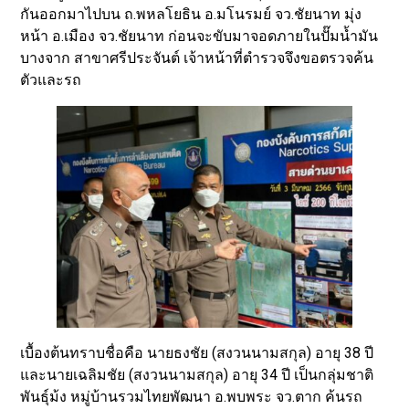
กันออกมาไปบน ถ.พหลโยธิน อ.มโนรมย์ จว.ชัยนาท มุ่ง
หน้า อ.เมือง จว.ชัยนาท ก่อนจะขับมาจอดภายในปั๊มน้ำมัน
บางจาก สาขาศรีประจันต์ เจ้าหน้าที่ตำรวจจึงขอตรวจค้น
ตัวและรถ
เบื้องต้นทราบชื่อคือ นายธงชัย (สงวนนามสกุล) อายุ 38 ปี
และนายเฉลิมชัย (สงวนนามสกุล) อายุ 34 ปี เป็นกลุ่มชาติ
พันธุ์ม้ง หมู่บ้านรวมไทยพัฒนา อ.พบพระ จว.ตาก ค้นรถ