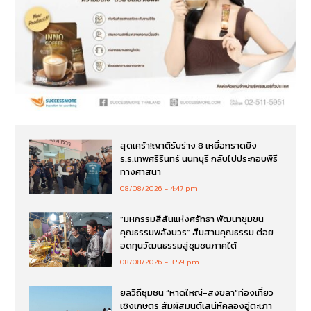
สุดเศร้า!ญาติรับร่าง 8 เหยื่อกราดยิง
ร.ร.เทพศริรินทร์ นนทบุรี กลับไปประกอบพิธี
ทางศาสนา
08/08/2026
4:47 pm
“มหกรรมสีสันแห่งศรัทธา พัฒนาชุมชน
คุณธรรมพลังบวร” สืบสานคุณธรรม ต่อย
อดทุนวัฒนธรรมสู่ชุมชนภาคใต้
08/08/2026
3:59 pm
ยลวิถีชุมชน “หาดใหญ่-สงขลา”ท่องเที่ยว
เชิงเกษตร สัมผัสมนต์เสน่ห์คลองอู่ตะเภา