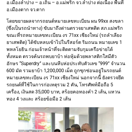
อ.เมืองลำปาง – อ.เถิน – อ.แม่พริก จว.ลำปาง ต่อเนื่อง พื้นที่
อ.เมืองตาก จว.ตาก
โดยขยายผลจากรถยนต์หมายเลขทะเบียน ผน 99xx สงขลา
(ซึ่งเป็นรถนำทาง) ขับมาถึงด่านตรวจยาเสพติด สภ.แม่พริก
ขณะที่รถหมายเลขทะเบียน งร 71xx เชียงใหม่ (รถลำเลียง
ยาเสพติด) ได้ขับหลบเข้าไปในรีสอร์ต ริมถนน หมายเลข 1
พหลโยธิน ก่อนเจ้าหน้าที่จะติดตามจับกุมเครือข่ายได้
ทั้งหมด ตรวจค้นรถพบยาบ้า ห่อหุ้มด้วยพลาสติกใสมีตัว
อักษร “Superdry” และบนหีบห่อประทับตัวเลข “999” จำนวน
600 มัด รวมยาบ้า 1,200,000 เม็ด ถูกซุกซ่อนอยู่ในรถยนต์
หมายเลขทะเบียน งร 71xx เชียงใหม่ นอกจากนี้ ยังตรวจยึด
รถยนต์ที่ใช้ในการก่อเหตุรวม 2 คัน, โทรศัพท์มือถือ 5
เครื่อง, เงินสด 35,000 บาท, สร้อยคอทองคำ 2 เส้น, แหวน
ทอง 4 วงและ สร้อยข้อมือ 2 เส้น