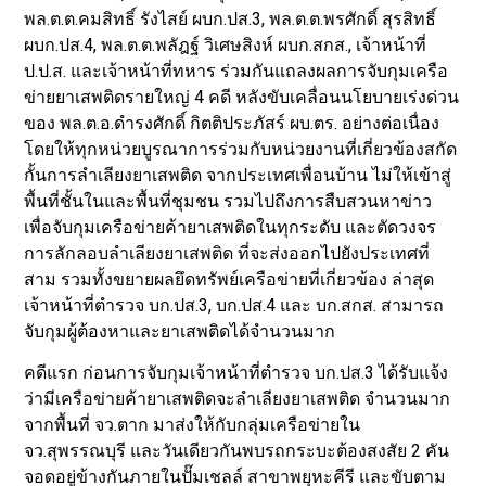
พล.ต.ต.คมสิทธิ์ รังไสย์ ผบก.ปส.3, พล.ต.ต.พรศักดิ์ สุรสิทธิ์
ผบก.ปส.4, พล.ต.ต.พลัฎฐ์ วิเศษสิงห์ ผบก.สกส., เจ้าหน้าที่
ป.ป.ส. และเจ้าหน้าที่ทหาร ร่วมกันแถลงผลการจับกุมเครือ
ข่ายยาเสพติดรายใหญ่ 4 คดี หลังขับเคลื่อนนโยบายเร่งด่วน
ของ พล.ต.อ.ดำรงศักดิ์ กิตติประภัสร์ ผบ.ตร. อย่างต่อเนื่อง
โดยให้ทุกหน่วยบูรณาการร่วมกับหน่วยงานที่เกี่ยวข้องสกัด
กั้นการลำเลียงยาเสพติด จากประเทศเพื่อนบ้าน ไม่ให้เข้าสู่
พื้นที่ชั้นในและพื้นที่ชุมชน รวมไปถึงการสืบสวนหาข่าว
เพื่อจับกุมเครือข่ายค้ายาเสพติดในทุกระดับ และตัดวงจร
การลักลอบลำเลียงยาเสพติด ที่จะส่งออกไปยังประเทศที่
สาม รวมทั้งขยายผลยึดทรัพย์เครือข่ายที่เกี่ยวข้อง ล่าสุด
เจ้าหน้าที่ตำรวจ บก.ปส.3, บก.ปส.4 และ บก.สกส. สามารถ
จับกุมผู้ต้องหาและยาเสพติดได้จำนวนมาก
คดีแรก ก่อนการจับกุมเจ้าหน้าที่ตำรวจ บก.ปส.3 ได้รับแจ้ง
ว่ามีเครือข่ายค้ายาเสพติดจะลำเลียงยาเสพติด จำนวนมาก
จากพื้นที่ จว.ตาก มาส่งให้กับกลุ่มเครือข่ายใน
จว.สุพรรณบุรี และวันเดียวกันพบรถกระบะต้องสงสัย 2 คัน
จอดอยู่ข้างกันภายในปั๊มเชลล์ สาขาพยุหะคีรี และขับตาม