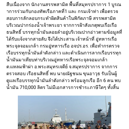
สืบเนื่องจาก นักงานสรรพสามิต พื้นที่สมุทรปราการ 1 บูรณ
าการร่วมกับกองทัพเรือภาคที่1 และ กรมเจ้าท่า เพื่อตรวจ
สอบการลักลอบกระทำผิดสินค้าในพิกัดภาษี สรรพสามิต
บริเวณปากร่องน้ำเจ้าพระยา จากการฝ้าสังเกตุพบเรือเรือ
ธนสิทธิ์ บรรทุกน้ำมันลอยลำอยู่บริเวณปากอ่าวตามข้อมูลที่
ได้รับแจ้งจากสายลับ จึงได้ประสาน เจ้าหน้าที่ อู่ทหารเรือ
พระจุลจอมเกล้า กรมอู่ทหารเรือ อจปร.อร. เพื่อทำกรตรวจ
เรือบรรทุกน้ำมันลำดังกล่าว และดำเนินการลากเรือบรรทุก
น้ำมันมาเทียบท่าบริเวณอู่ทหารเรือพระจุลจอมเกล้า
ต.แหลมฟ้าผ่า อ.พระสมุทรเจดีย์ จ.สมุทรปราการ จากการ
ตรวจสอบ เรือธนสิทธิ์ พบ นายณัฐชนน ขุนอาวุธ รับเป็นผู้
ดูแลเรือบรรทุกน้ำมันลำดังกล่าว พร้อมลูกเรือ อีก 6 คน พบ
น้ำมัน 710,000 ลิตร ไม่มีเอกสารการชำระภาษีใดๆ ทั้งสิ้น