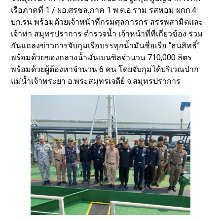
เรือภาคที่ 1 / ผอ.ศรชล.ภาค 1 พ.ต.อ.ราม รสหอม ผกก.4
บก.รน พร้อมด้วยเจ้าหน้าที่กรมศุลการกร สรรพสามิตและ
เจ้าท่า สมุทรปราการ ตำรวจน้ำ เจ้าหน้าที่ที่เกี่ยวข้อง ร่วม
กันแถลงข่าวการจับกุมเรือบรรทุกน้ำมันชื่อเรือ “ธนสิทธิ์”
พร้อมด้วยของกลางน้ำมันเบนซิลจำนวน 710,000 ลิตร
พร้อมด้วยผู้ต้องหาจำนวน 6 คน โดยจับกุมได้บริเวณปาก
แม่น้ำเจ้าพระยา อ.พระสมุทรเจดีย์ จ.สมุทรปราการ