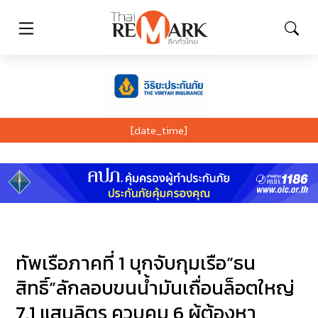
[date_time]
ทัพเรือภาคที่ 1 บุกจับกุมเรือ”ธน
สิทธิ์”ลักลอบขนน้ำมันเถื่อนล็อตใหญ่
7.1 แสนลิตร ควบคุม 6 ผู้ต้องหา