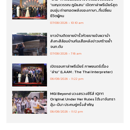
“เบญจวรรณ ภูมิแสน” เปิดกาล่าพรีเมียร์สุด
อบอุ่น ถ่ายทอดพลังของภาษา…ที่เปลี่ยน
ชีวิตผู้คน
07/08/2026
10:10 am
ชาวบ้านติดชายป่ารั้วห้วยขาแข้งผวานำ
สังกะสีล้อมบ้านกันเสือหลังข่าวเศร้าขย้ำ
จนท.ดับ
07/08/2026
7:16 am
เปิดรอบกาล่าพรีเมียร์ ภาพยนตร์เรื่อง
”ล่าม“ (LAAM : The Thai Interpreter)
06/08/2026
11:22 pm
MGI Beyond บวงสรวงซีรีส์ iQIYI
Original Under Her Rules ใต้เงาจันทรา
อุ้ม–มีนา ประกบคู่ครั้งสำคัญ
06/08/2026
11:12 pm