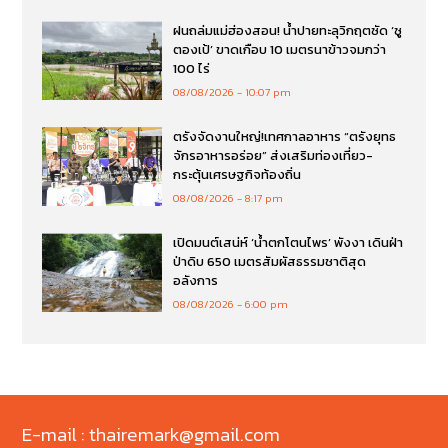
ฝนถล่มแม่ฮ่องสอน! น้ำปายทะลุวิกฤตซัด ‘ซู
ตองเป้’ ขาดเกือบ 10 เมตรนาข้าวจมกว่า
100 ไร่
08/08/2026
10:07 pm
ตรังจัดงานใหญ่!เทศกาลอาหาร “ตรังยุทธ
จักรอาหารอร่อย” ส่งเสริมท่องเที่ยว-
กระตุ้นเศรษฐกิจท้องถิ่น
08/08/2026
8:17 pm
เปิดมนต์เสน่ห์ ‘น้ำตกโตนไพร’ พังงา เดินฝ่า
ป่าดิบ 650 เมตรสัมผัสธรรมชาติสุด
อลังการ
08/08/2026
6:00 pm
E-mail : thairemark@gmail.com