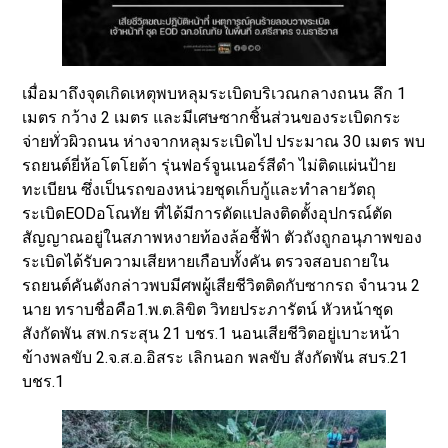
เมื่อมาถึงจุดเกิดเหตุพบหลุมระเบิดบริเวณกลางถนน ลึก 1
เมตร กว้าง 2 เมตร และมีเศษซากชิ้นส่วนของระเบิดกระ
จ่ายทั่วผิวถนน ห่างจากหลุมระเบิดไป ประมาณ 30 เมตร พบ
รถยนต์ยี่ห้อโตโยต้า รุ่นฟอร์จูนเนอร์สีดำ ไม่ติดแผ่นป้าย
ทะเบียน ซึ่งเป็นรถของหน่วยชุดเก็บกู้และทำลายวัตถุ
ระเบิดEODอโณทัย ที่ได้มีการดัดแปลงติดตั้งอุปกรณ์ตัด
สัญญาณอยู่ในสภาพหงายท้องล้อชี้ฟ้า ตัวถังถูกอนุภาพของ
ระเบิดได้รับความเสียหายเกือบทั้งคัน ตรวจสอบถายใน
รถยนต์คันดังกล่าวพบมีศพผู้เสียชีวิตติดกับซากรถ จำนวน 2
นาย ทราบชื่อคือ1.พ.ต.ลิขิต วิทยประภารัตน์ หัวหน้าชุด
สังกัดพัน สพ.กระสุน 21 บชร.1 นอนเสียชีวิตอยู่เบาะหน้า
ข้างพลขับ 2.จ.ส.อ.อิสระ เลิกนอก พลขับ สังกัดพัน สบร.21
บชร.1