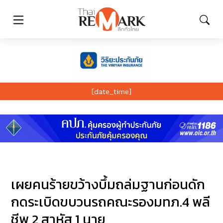
[date_time]
เผยคนร้ายขว้างบึ้มถล่มฐานก่อนดัก
กดระเบิดขบวนรถคณะรองมทภ.4 พลี
ชีพ 2 สาหัส 1 นาย