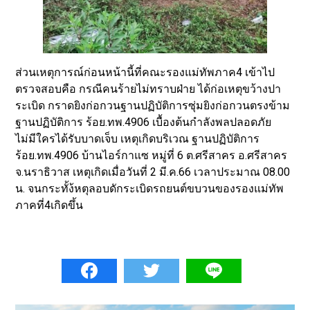
ส่วนเหตุการณ์ก่อนหน้านี้ที่คณะรองแม่ทัพภาค4 เข้าไป
ตรวจสอบคือ กรณีคนร้ายไม่ทราบฝ่าย ได้ก่อเหตุขว้างปา
ระเบิด กราดยิงก่อกวนฐานปฏิบัติการซุ่มยิงก่อกวนตรงข้าม
ฐานปฏิบัติการ ร้อย.ทพ.4906 เบื้องต้นกำลังพลปลอดภัย
ไม่มีใครได้รับบาดเจ็บ เหตุเกิดบริเวณ ฐานปฏิบัติการ
ร้อย.ทพ.4906 บ้านไอร์กาแซ หมู่ที่ 6 ต.ศรีสาคร อ.ศรีสาคร
จ.นราธิวาส เหตุเกิดเมื่อวันที่ 2 มี.ค.66 เวลาประมาณ 08.00
น. จนกระทั้ง้หตุลอบดักระเบิดรถยนต์ขบวนของรองแม่ทัพ
ภาคที่4เกิดขึ้น