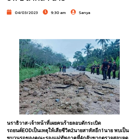
04/03/2023
9:30 am
Sanya
นราธิวาส-เจ้าหน้าที่เผยคนร้ายลอบดักระเบิด
รถยนต์EODเป็นเหตุให้เสียชีวิต2นายสาหัสอีก1นาย พบเป็น
ขบวนรถของคณะรองแม่ทัพภาคที่4กลับขากตรวจสอบจุด