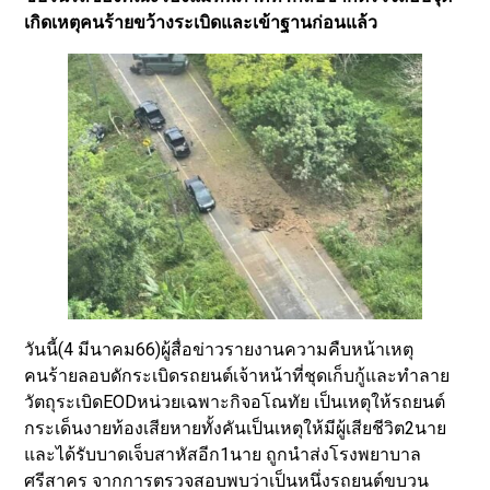
เกิดเหตุคนร้ายขว้างระเบิดและเข้าฐานก่อนแล้ว
วันนี้(4 มีนาคม66)ผู้สื่อข่าวรายงานความคืบหน้าเหตุ
คนร้ายลอบดักระเบิดรถยนต์เจ้าหน้าที่ชุดเก็บกู้และทำลาย
วัตถุระเบิดEODหน่วยเฉพาะกิจอโณทัย เป็นเหตุให้รถยนต์
กระเด็นงายท้องเสียหายทั้งคันเป็นเหตุให้มีผู้เสียชีวิต2นาย
และได้รับบาดเจ็บสาหัสอีก1นาย ถูกนำส่งโรงพยาบาล
ศรีสาคร จากการตรวจสอบพบว่าเป็นหนึ่งรถยนต์ขบวน