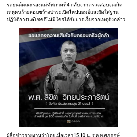
รถยนต์คณะรองแม่ทัพภาคที่4 กลับจากตรวจสอบจุดเกิด
เหตุคนร้ายลอบขว้างปาระเบิดไหปบอมย์และยิงใส่ฐาน
ปฏิบัติการแต่โชคดีไม่มีใครได้รับบาดเจ็บจากเหตุดังกล่าว
ผู้สื่อข่าวรายงานว่าโดยเมื่อเวลา15.10 น. ร.ต.ท.ศุภฤกษ์