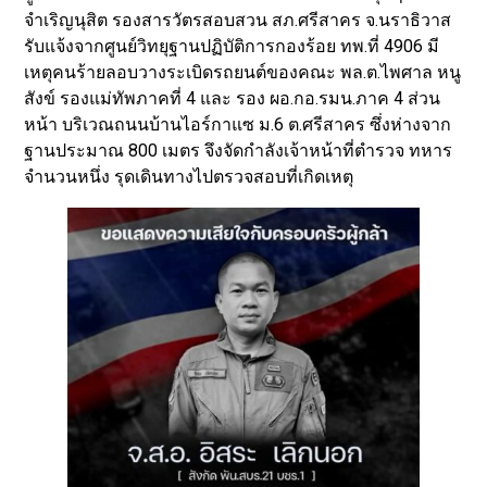
จำเริญนุสิต รองสารวัตรสอบสวน สภ.ศรีสาคร จ.นราธิวาส
รับแจ้งจากศูนย์วิทยุฐานปฏิบัติการกองร้อย ทพ.ที่ 4906 มี
เหตุคนร้ายลอบวางระเบิดรถยนต์ของคณะ พล.ต.ไพศาล หนู
สังข์ รองแม่ทัพภาคที่ 4 และ รอง ผอ.กอ.รมน.ภาค 4 ส่วน
หน้า บริเวณถนนบ้านไอร์กาแซ ม.6 ต.ศรีสาคร ซึ่งห่างจาก
ฐานประมาณ 800 เมตร จึงจัดกำลังเจ้าหน้าที่ตำรวจ ทหาร
จำนวนหนึ่ง รุดเดินทางไปตรวจสอบที่เกิดเหตุ