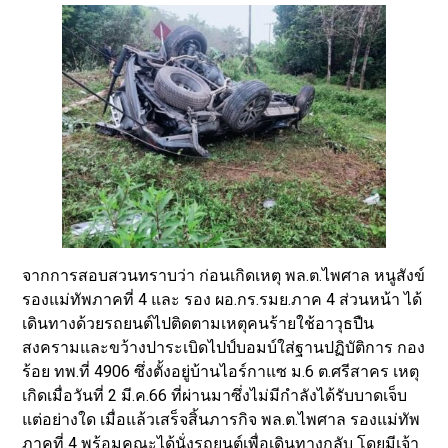
จากการสอบสวนทราบว่า ก่อนเกิดเหตุ พล.ต.ไพศาล หนูสังข์
รองแม่ทัพภาคที่ 4 และ รอง ผอ.กร.รมย.ภาค 4 ส่วนหน้า ได้
เดินทางด้วยรถยนต์ไปติดตามเหตุคนร้ายใช้อาวุธปืน
สงครามและขว้างปาระเบิดไปป์บอมบ์ใส่ฐานปฏิบัติการ กอง
ร้อย ทพ.ที่ 4906 ซึ่งตั้งอยู่บ้านไอร์กาแซ ม.6 ต.ศรีสาคร เหตุ
เกิดเมื่อวันที่ 2 มี.ค.66 ที่ผ่านมาซึ่งไม่มีกำลังได้รับบาดเจ็บ
แต่อย่างใด เมื่อแล้วเสร็จสิ้นภารกิจ พล.ต.ไพศาล รองแม่ทัพ
ภาคที่ 4 พร้อมคณะได้นั่งรถยนต์เพื่อเดินทางกลับ โดยมีเจ้า