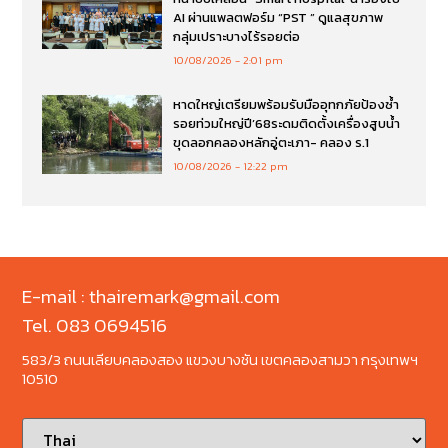
AI ผ่านแพลตฟอร์ม “PST ” ดูแลสุขภาพ
กลุ่มเปราะบางไร้รอยต่อ
10/08/2026
2:01 pm
หาดใหญ่เตรียมพร้อมรับมืออุทกภัยป้องซ้ำ
รอยท่วมใหญ่ปี’68ระดมติดตั้งเครื่องสูบน้ำ
ขุดลอกคลองหลักอู่ตะเภา- คลอง ร.1
10/08/2026
12:22 pm
E-mail : thairemark@gmail.com
Tel. 083 0694516
583/3 ถนนเลียบคลองสอง แขวงบางชัน เขตคลองสามวา กรุงเทพฯ
10510