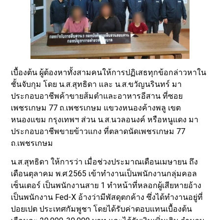
เบื้องต้น ผู้ต้องหาทั้งสามคนให้การปฏิเสธทุกข้อกล่าวหาใน
ชั้นจับกุม โดย น.ส.สุทธิดา และ น.ส.ขวัญนรินทร์ มา
ประกอบอาชีพค้าขายส้มตำและอาหารอีสาน ที่ซอย
เพชรเกษม 77 ถ.เพชรเกษม แขวงหนองค้างพลู เขต
หนองแขม กรุงเทพฯ ส่วน น.ส.นวลอนงค์ หรือหนูแดง มา
ประกอบอาชีพขายข้าวแกง ที่ตลาดนัดเพชรเกษม 77
ถ.เพชรเกษม
น.ส.สุทธิดา ให้การว่า เมื่อช่วงประมาณเดือนเมษายน ถึง
เดือนตุลาคม พ.ศ.2565 เข้าทำงานเป็นพนักงานกลุ่มคอล
เซ็นเตอร์ เป็นพนักงานสาย 1 ทำหน้าที่หลอกผู้เสียหายอ้าง
เป็นพนักงาน Fed-X อ้างว่ามีพัสดุตกค้าง ซึ่งได้ทำงานอยู่ที่
ปอยเปต ประเทศกัมพูชา โดยได้รับค่าตอบแทนเบื้องต้น