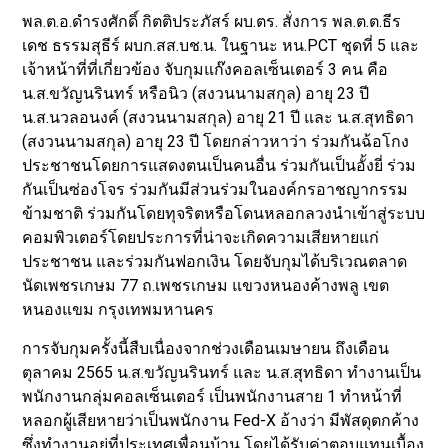
พล.ต.อ.ดำรงศักดิ์ กิตติประภัสร์ ผบ.ตร. สั่งการ พล.ต.ต.ธีร
เดช ธรรมสุธีร์ ผบก.สส.บช.น. ในฐานะ หน.PCT ชุดที่ 5 และ
เจ้าหน้าที่ที่เกี่ยวข้อง จับกุมแก๊งคอลเซ็นเตอร์ 3 คน คือ
น.ส.ขวัญนรินทร์ หรือนิว (สงวนนามสกุล) อายุ 23 ปี
น.ส.นวลอนงค์ (สงวนนามสกุล) อายุ 21 ปี และ น.ส.สุทธิดา
(สงวนนามสกุล) อายุ 23 ปี โดยกล่าวหาว่า ร่วมกันฉ้อโกง
ประชาชนโดยการแสดงตนเป็นคนอื่น ร่วมกันเป็นอั้งยี่ ร่วม
กันเป็นซ่องโจร ร่วมกันมีส่วนร่วมในองค์กรอาชญากรรม
ข้ามชาติ ร่วมกันโดยทุจริตหรือโดนหลอกลวงนำเข้าสู่ระบบ
คอมพิวเตอร์โดยประการที่น่าจะเกิดความเสียหายแก่
ประชาชน และร่วมกันฟอกเงิน โดยจับกุมได้บริเวณตลาด
นัดเพชรเกษม 77 ถ.เพชรเกษม แขวงหนองค้างพลู เขต
หนองแขม กรุงเทพมหานคร
การจับกุมครั้งนี้สืบเนื่องจากช่วงเดือนเมษายน ถึงเดือน
ตุลาคม 2565 น.ส.ขวัญนรินทร์ และ น.ส.สุทธิดา ทำงานเป็น
พนักงานกลุ่มคอลเซ็นเตอร์ เป็นพนักงานสาย 1 ทำหน้าที่
หลอกผู้เสียหายว่าเป็นพนักงาน Fed-X อ้างว่า มีพัสดุตกค้าง
ซึ่งทำงานอยู่ที่ประเทศเพื่อนบ้าน โดยได้รับค่าตอบแทนเบื้อง