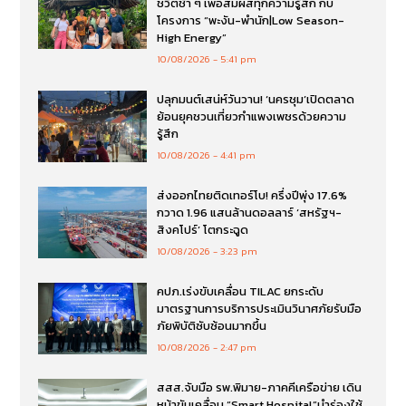
ชีวิตช้า ๆ เพื่อสัมผัสทุกความรู้สึก กับ
โครงการ “พะงัน-พำนัก|Low Season-
High Energy”
10/08/2026
5:41 pm
ปลุกมนต์เสน่ห์วันวาน! ‘นครชุม’เปิดตลาด
ย้อนยุคชวนเที่ยวกำแพงเพชรด้วยความ
รู้สึก
10/08/2026
4:41 pm
ส่งออกไทยติดเทอร์โบ! ครึ่งปีพุ่ง 17.6%
กวาด 1.96 แสนล้านดอลลาร์ ‘สหรัฐฯ-
สิงคโปร์’ โตกระฉูด
10/08/2026
3:23 pm
คปภ.เร่งขับเคลื่อน TILAC ยกระดับ
มาตรฐานการบริการประเมินวินาศภัยรับมือ
ภัยพิบัติซับซ้อนมากขึ้น
10/08/2026
2:47 pm
สสส.จับมือ รพ.พิมาย-ภาคคีเครือข่าย เดิน
หน้าขับเคลื่อน “Smart Hospital”นำร่องใช้