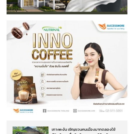
เกาะพะงัน เชิญชวนคนเมืองมาทดลองใช้