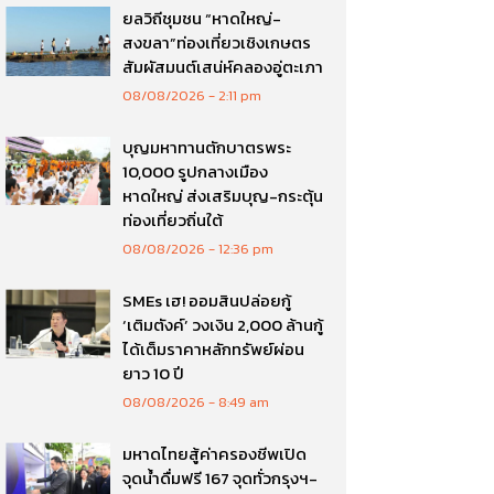
ยลวิถีชุมชน “หาดใหญ่-
สงขลา”ท่องเที่ยวเชิงเกษตร
สัมผัสมนต์เสน่ห์คลองอู่ตะเภา
08/08/2026
2:11 pm
บุญมหาทานตักบาตรพระ
10,000 รูปกลางเมือง
หาดใหญ่ ส่งเสริมบุญ-กระตุ้น
ท่องเที่ยวถิ่นใต้
08/08/2026
12:36 pm
SMEs เฮ! ออมสินปล่อยกู้
‘เติมตังค์’ วงเงิน 2,000 ล้านกู้
ได้เต็มราคาหลักทรัพย์ผ่อน
ยาว 10 ปี
08/08/2026
8:49 am
มหาดไทยสู้ค่าครองชีพเปิด
จุดน้ำดื่มฟรี 167 จุดทั่วกรุงฯ-