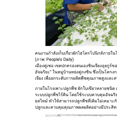
คนงานกำลังเก็บเกี่ยวผักไฮโดรโปนิกส์ภายในโรง
(ภาพ: People’s Daily)
เมืองคู่เชอ เขตปกครองตนเองซินเจียงอุยกูร์ข
อัจฉริยะ” ในหมู่บ้านหย่งคู่ถงซิน ซึ่งเป็นโค
เจียง เพื่อยกระดับการผลิตพืชคุณภาพสูงและส
ภายในโรงเพาะปลูกพืช ผักใบเขียวหลายชนิด เช
ระบบปลูกพืชไร้ดิน โดยใช้ระบบควบคุมอัจฉริ
ยลไทม์ ทำให้สามารถปลูกพืชที่เดิมไม่เหมาะ
ปลูกและควบคุมคุณภาพผลผลิตอย่างมีประสิท