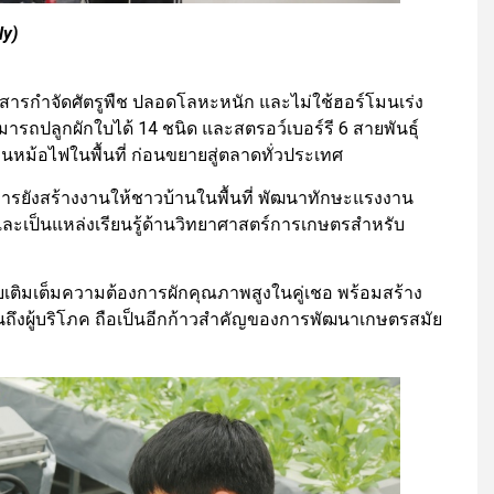
ly)
อดสารกำจัดศัตรูพืช ปลอดโลหะหนัก และไม่ใช้ฮอร์โมนเร่ง
มารถปลูกผักใบได้ 14 ชนิด และสตรอว์เบอร์รี 6 สายพันธุ์
นหม้อไฟในพื้นที่ ก่อนขยายสู่ตลาดทั่วประเทศ
รยังสร้างงานให้ชาวบ้านในพื้นที่ พัฒนาทักษะแรงงาน
และเป็นแหล่งเรียนรู้ด้านวิทยาศาสตร์การเกษตรสำหรับ
วยเติมเต็มความต้องการผักคุณภาพสูงในคู่เชอ พร้อมสร้าง
จนถึงผู้บริโภค ถือเป็นอีกก้าวสำคัญของการพัฒนาเกษตรสมัย