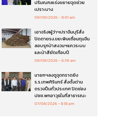
ปริมณฑลเร่งขยายจุดช่วย
เปราะบาง
08/08/2026
8:01 am
เอาจริง!ผู้ว่าฯปราจีนบุรีสั่ง
ปิดตายรง.ขยะพิษเถื่อนทุนจีน
ลอบรุกป่าสงวนฯแควระบบ
และป่าสียัดเกือบปี
08/08/2026
6:39 am
นายกฯลงดูจุดกราดยิง
ร.ร.เทพศิรินทร์ สั่งตั้งด่าน
ตรวจปืนทั่วประเทศ ปิดช่อง
ปชช.พกอาวุธในที่สาธารณะ
07/08/2026
8:18 pm