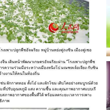
เพาะปลูกพืชอัจฉริยะ หมู่บ้านหย่งคู่ถงซิน เมืองคู่เชอ
องจีน เดินหน้าพัฒนาเกษตรอัจฉริยะผ่าน “โรงเพาะปลูกพืช
รงการความร่วมมือระหว่างเมืองหนิงโป มณฑลเจ้อเจียง กับซิน
ร้างงานให้คนในท้องถิ่น
่น ผักกาดหอม ตั้งโอ๋ และผักโขม เติบโตอย่างสมบูรณ์ด้วย
ยะที่ปรับอุณหภูมิ แสง ความชื้น และคุณภาพอากาศแบบเรี
กับสภาพอากาศของพื้นที่ได้ พร้อมลดระยะเวลาการเพาะ
ธิภาพ