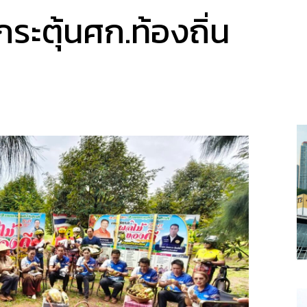
กระตุ้นศก.ท้องถิ่น