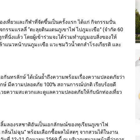
งเที่ยวและกีฬาที่จัดขึ้นเป็นครั้งแรก ได้แก่ กิจกรรมปั่น
กิจกรรมแรลลี่ “ตะลุยดินแดนภูเขาไฟ ไปภูมะเขือ” (จำกัด 60
กที่นั่งแล้ว โดยผู้เข้าร่วมจะได้ร่วมทำบุญมอบสิ่งของให้
กล้าแนวหน้าบนภูมะเขือ แวะชมวิวน้ำตกสำโรงเกียรติ และ
อกันทรลักษ์ ได้เน้นย้ำถึงความพร้อมเรื่องความปลอดภัยว่า
ักษ์ มีความปลอดภัย 100% สถานการณ์ปกติ เรียบร้อยดี
นวยความสะดวกและดูแลความปลอดภัยให้กับนักท่องเที่ยว
ลิ้มลองรสชาติอันเป็นเอกลักษณ์ของทุเรียนภูเขาไฟ
นลิ้น กลิ่นไม่ฉุน” พร้อมเลือกซื้อผลไม้สดๆ จากสวนได้ในงาน
ันที่ 12-21 มิถุนายน 2569 นี้ ณ บริเวณสนามหน้าที่ว่าการ