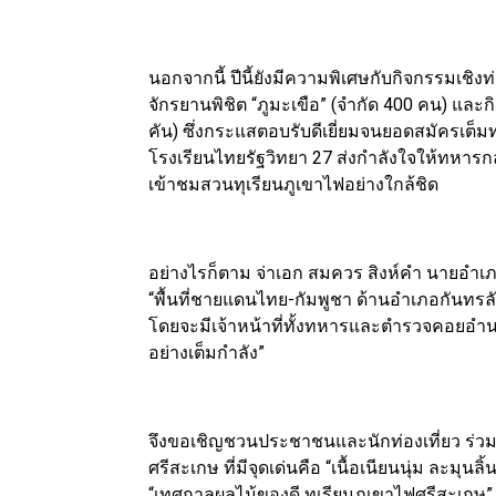
นอกจากนี้ ปีนี้ยังมีความพิเศษกับกิจกรรมเชิงท่อ
จักรยานพิชิต “ภูมะเขือ” (จำกัด 400 คน) และ
คัน) ซึ่งกระแสตอบรับดีเยี่ยมจนยอดสมัครเต็มทุ
โรงเรียนไทยรัฐวิทยา 27 ส่งกำลังใจให้ทหาร
เข้าชมสวนทุเรียนภูเขาไฟอย่างใกล้ชิด
อย่างไรก็ตาม จ่าเอก สมควร สิงห์คำ นายอำเภ
“พื้นที่ชายแดนไทย-กัมพูชา ด้านอำเภอกันทรล
โดยจะมีเจ้าหน้าที่ทั้งทหารและตำรวจคอยอำ
อย่างเต็มกำลัง”
จึงขอเชิญชวนประชาชนและนักท่องเที่ยว ร่วม
ศรีสะเกษ ที่มีจุดเด่นคือ “เนื้อเนียนนุ่ม ละมุ
“เทศกาลผลไม้ของดี ทุเรียนภูเขาไฟศรีสะเกษ” ว