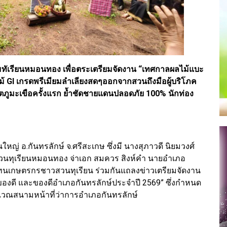
มทัเรียนหมอนทอง เพื่อตระเตรียมจัดงาน “เทศกาลผลไม้แบะ
้ GI เกรดพรีเมียมลำเลียงสดๆออกจากสวนถึงมือผู้บริโภค
ชิตภูมะเขือครั้งแรก ย้ำชัดชายแดนปลอดภัย 100% นักท่อง
จานใหญ่ อ.กันทรลักษ์ จ.ศรีสะเกษ ซึ่งมี นางสุภาวดี นิยมวงศ์
สวนทุเรียนหมอนทอง จ่าเอก สมควร สิงห์คำ นายอำเภอ
ทนเกษตรกรชาวสวนทุเรียน ร่วมกันแถลงข่าวเตรียมจัดงาน
องดี และของดีอำเภอกันทรลักษ์ประจำปี 2569” ซึ่งกำหนด
่ บริเวณสนามหน้าที่ว่าการอำเภอกันทรลักษ์