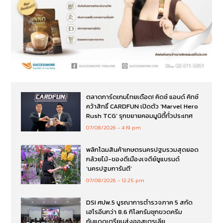
ตลาดการ์ดเกมไทยเดือด! คิดซ์ แอนด์ คิทซ์
คว้าสิทธิ์ CARDFUN เปิดตัว ‘Marvel Hero
Rush TCG’ รุกขยายคอมมูนิตี้ทั่วประเทศ
07/08/2026
4:19 pm
พลิกโฉมสินค้าเกษตรนครปฐมรวมสุดยอด
กล้วยไม้-ของดีเมืองเจดีย์ชูแบรนด์
‘นครปฐมการันตี’
07/08/2026
12:25 pm
DSI ศปพ.5 บูรณาการตำรวจภาค 5 สกัด
เฮโรอีนกว่า 8.6 กิโลกรัมซุกขวดครีม
กันแดดเตรียมส่งออสเตรเลีย