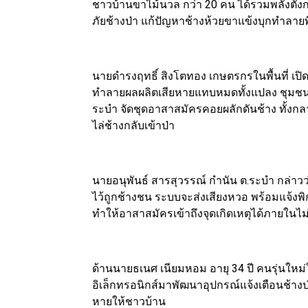
ชาวบ้านขาไม้นวล กว่า 20 คน ได้รวมพลังตั้งกลุ
ภัยช้างป่า แก้ปัญหาช้างห้วยขาแข้งบุกทำลาย
นายดำรงฤทธิ์ สิงโตทอง เกษตรกรในพื้นที่ เป
ทำลายผลผลิตเสียหายแทบหมดทั้งแปลง ชุมชนจึงร
ระบำ จัดชุดอาสาสมัครคอยผลักดันช้าง ทั้งกล
ไล่ช้างกลับเข้าป่า
นายอนุพันธ์ สารสุวรรณ์ กำนัน ต.ระบำ กล่าวว่
ไว้ถูกช้างชน ระบบจะส่งเสียงหวอ พร้อมแจ้งพิก
ทำให้อาสาสมัครเข้าถึงจุดเกิดเหตุได้ภายในไม่เ
ด้านนายธเนศ เนียมหอม อายุ 34 ปี คนรุ่นใหม่ใ
อิเล็กทรอนิกส์มาพัฒนาอุปกรณ์แจ้งเตือนช้างป่
หายให้ชาวบ้าน