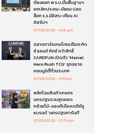
ต้องแยก พ.ร.บ.ขั้นพื้นฐานฯ
ยกเลิกประถม-มัธยม ปลด
ล็อก ร.ร.มีอิสระ เตือน AI
ดิสรัปฯ
07/08/2026
4:26 pm
ตลาดการ์ดเกมไทยเดือด! คิด
ซ์ แอนด์ คิทซ์ คว้าสิทธิ์
CARDFUN เปิดตัว ‘Marvel
Hero Rush TCG’ รุกขยาย
คอมมูนิตี้ทั่วประเทศ
07/08/2026
4:19 pm
พลิกโฉมสินค้าเกษตร
นครปฐมรวมสุดยอด
กล้วยไม้-ของดีเมืองเจดีย์ชู
แบรนด์ ‘นครปฐมการันตี’
07/08/2026
12:25 pm