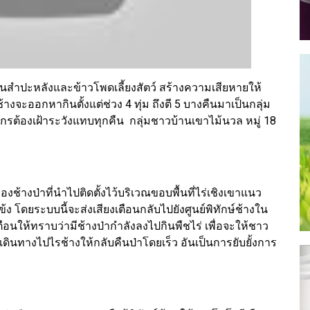
มันสำปะหลังและข้าวโพดเลี้ยงสัตว์ สร้างความเสียหายให้
้างจะออกหากินตั้งแต่ช่วง 4 ทุ่ม ถึงตี 5 บางคืนมาเป็นกลุ่ม
รกรต้องเฝ้าระวังแทบทุกคืน กลุ่มชาวบ้านเขาไม้นวล หมู่ 18
างป่าที่นำไปติดตั้งไว้บริเวณขอบพื้นที่ไร่เชิงเขาแนว
ข้ง โดยระบบนี้จะส่งเสียงเตือนกลับไปยังศูนย์พิทักษ์ช้างใน
ตือนให้ทราบว่ามีช้างป่ากำลังลงไปกินพืชไร่ เพื่อจะให้ชาว
เดินทางไปไรช้างให้กลับคืนป่าโดยเร็ว อันเป็นการยับยั้งการ