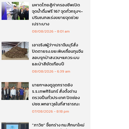
มหาดไทยสู้ค่าครองชีพเปิด
จุดน้ำดื่มฟรี 167 จุดทั่วกรุงฯ-
ปริมณฑลเร่งขยายจุดช่วย
เปราะบาง
08/08/2026
8:01 am
เอาจริง!ผู้ว่าฯปราจีนบุรีสั่ง
ปิดตายรง.ขยะพิษเถื่อนทุนจีน
ลอบรุกป่าสงวนฯแควระบบ
และป่าสียัดเกือบปี
08/08/2026
6:39 am
นายกฯลงดูจุดกราดยิง
ร.ร.เทพศิรินทร์ สั่งตั้งด่าน
ตรวจปืนทั่วประเทศ ปิดช่อง
ปชช.พกอาวุธในที่สาธารณะ
07/08/2026
8:18 pm
“ภาวิช” จี้ยกร่าง กม.ศึกษาใหม่