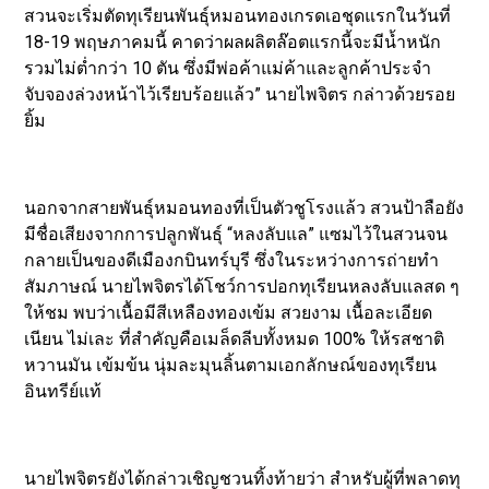
สวนจะเริ่มตัดทุเรียนพันธุ์หมอนทองเกรดเอชุดแรกในวันที่
18-19 พฤษภาคมนี้ คาดว่าผลผลิตล๊อตแรกนี้จะมีน้ำหนัก
รวมไม่ต่ำกว่า 10 ตัน ซึ่งมีพ่อค้าแม่ค้าและลูกค้าประจำ
จับจองล่วงหน้าไว้เรียบร้อยแล้ว” นายไพจิตร กล่าวด้วยรอย
ยิ้ม
นอกจากสายพันธุ์หมอนทองที่เป็นตัวชูโรงแล้ว สวนป้าลือยัง
มีชื่อเสียงจากการปลูกพันธุ์ “หลงลับแล” แซมไว้ในสวนจน
กลายเป็นของดีเมืองกบินทร์บุรี ซึ่งในระหว่างการถ่ายทำ
สัมภาษณ์ นายไพจิตรได้โชว์การปอกทุเรียนหลงลับแลสด ๆ
ให้ชม พบว่าเนื้อมีสีเหลืองทองเข้ม สวยงาม เนื้อละเอียด
เนียน ไม่เละ ที่สำคัญคือเมล็ดลีบทั้งหมด 100% ให้รสชาติ
หวานมัน เข้มข้น นุ่มละมุนลิ้นตามเอกลักษณ์ของทุเรียน
อินทรีย์แท้
นายไพจิตรยังได้กล่าวเชิญชวนทิ้งท้ายว่า สำหรับผู้ที่พลาดทุ