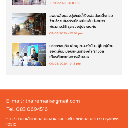
10/08/2026
8:11 am
อพยพสิ่งของวุ่น!แม่น้ำปิงเอ่อล้นตลิ่งท่วม
ร้านค้าริมฝั่งตัวเมืองเชียงใหม่-ทหาร
พัน.มทบ.33 รุดช่วยผู้ประสบภัย
09/08/2026
10:36 pm
นายกฯอนุทิน เชิดชู 264 กำนัน- ผู้ใหญ่บ้าน
ยอดเยี่ยม มอบแหนบทองคำ ‘รางวัล
เกียรติยศแห่งการเสียสละ’
09/08/2026
9:13 pm
E-mail : thairemark@gmail.com
Tel. 083 0694516
583/3 ถนนเลียบคลองสอง แขวงบางชัน เขตคลองสามวา กรุงเทพฯ
10510