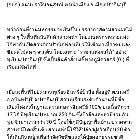
(อบจ.) ถนนปราจีนอนุสรณ์ ต.หน้าเมือง อ.เมืองปราจีนบุรี
ทว่าก่อนที่งานมหกรรมจะเริ่มขึ้น บรรยากาศตามสวนผลไม้
ต่าง ๆ ในพื้นที่กลับคึกคักล่วงหน้า โดยเกษตรกรหลายแห่ง
ได้พากันเปิดสวนต้อนรับนักท่องเที่ยวให้เข้ามาเที่ยวชมและ
ชิมผลไม้สด ๆ จากต้น โดยเฉพาะ “ราชาแห่งผลไม้” อย่าง
ทุเรียนปราจีนบุรี ซึ่งเป็นสินค้าสิ่งบ่งชี้ทางภูมิศาสตร์ (GI) ที่
เริ่มแก่จัดได้ที่
เมื่อลงพื้นที่ไปยัง สวนทุเรียนอินทรีย์ป้าลือ ตั้งอยู่ที่ ต.นนทรี
อ.กบินทร์บุรี จ.ปราจีนบุรี สวนทุเรียนระดับตำนานที่มีชื่อ
เสียงโด่งดังในฐานะสวนเกษตรอินทรีย์ 100% บนเนื้อที่กว่า
17 ไร่ มีทุเรียนประมาณ 250 ต้น ซึ่งป้าลือและสามีร่วมกัน
ฟูมฟักมานานกว่า 30 ปี โดยใช้ภูมิปัญญาพื้นบ้าน ปราศจาก
สารเคมีโดยสิ้นเชิง สวนแห่งนี้ใช้วิธีปล่อยฝูงวัวเกือบ 20 ตัว
ให้เดินกินหญ้าเพื่อกำจัดวัชพืชและได้ปุ๋ยคอกธรรมชาติ