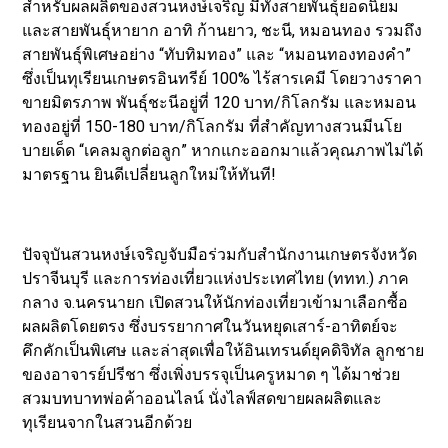
สำหรับผลผลิตของสวนหงษ์เจริญ มีทั้งสายพันธุ์ยอดนิยม
และสายพันธุ์หายาก อาทิ ก้านยาว, ชะนี, หมอนทอง รวมถึง
สายพันธุ์พิเศษอย่าง “ทับทิมทอง” และ “หมอนทองทองคำ”
ซึ่งเป็นทุเรียนเกษตรอินทรีย์ 100% ไร้สารเคมี โดยวางราคา
ขายมิตรภาพ พันธุ์ชะนีอยู่ที่ 120 บาท/กิโลกรัม และหมอน
ทองอยู่ที่ 150-180 บาท/กิโลกรัม ที่สำคัญทางสวนมีนโย
บายเด็ด “เคลมลูกต่อลูก” หากแกะออกมาแล้วคุณภาพไม่ได้
มาตรฐาน ยินดีเปลี่ยนลูกใหม่ให้ทันที!
ปัจจุบันสวนหงษ์เจริญจับมือร่วมกับสำนักงานเกษตรจังหวัด
ปราจีนบุรี และการท่องเที่ยวแห่งประเทศไทย (ททท.) ภาค
กลาง จ.นครนายก เปิดสวนให้นักท่องเที่ยวเข้ามาเลือกซื้อ
ผลผลิตโดยตรง ซึ่งบรรยากาศในวันหยุดเสาร์-อาทิตย์จะ
คึกคักเป็นพิเศษ และล่าสุดเพื่อให้อินเทรนด์ยุคดิจิทัล ลูกชาย
ของอาจารย์ปรีชา ซึ่งเพิ่งบรรจุเป็นครูหมาด ๆ ได้มาช่วย
สวมบทบาทพ่อค้าออนไลน์ นั่งไลฟ์สดขายผลผลิตและ
ทุเรียนจากในสวนอีกด้วย