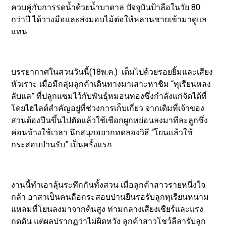
ควบคู่กับการรดน้ำด้วยน้ำบาดาล ปัจจุบันป้าลือในวัย 80
กว่าปี ได้วางมือและส่งมอบไม้ต่อให้หลานชายเข้ามาดูแล
แทน
บรรยากาศในสวนวันนี้(18พ.ค.) เต็มไปด้วยรอยยิ้มและเสียง
หัวเราะ เมื่อมีกลุ่มลูกค้าเดินทางมาเสาะหาชิม “ทุเรียนหลง
ลับแล” ที่ปลูกแซมไว้กับพันธุ์หมอนทองซึ่งกำลังแก่จัดได้ที่
โดยไฮไลต์สำคัญอยู่ที่ช่วงการเก็บเกี่ยว จากเดิมที่เจ้าของ
สวนต้องปีนขึ้นไปตัดแล้วใช้เชือกผูกหย่อนลงมาทีละลูกซึ่ง
ค่อนข้างใช้เวลา นึกสนุกอยากทดลองวิธี “โยนแล้วใช้
กระสอบป่านรับ” เป็นครั้งแรก
งานนี้ทำเอาลุ้นระทึกกันทั้งสวน เมื่อลูกค้าสาวรายหนึ่งใจ
กล้า อาสาเป็นคนถือกระสอบป่านยืนรอรับลูกทุเรียนหนาม
แหลมที่โยนลงมาจากต้นสูง ท่ามกลางเสียงเชียร์และแรง
กดดัน แต่ผลปรากฏว่าไม่ผิดหวัง ลูกค้าสาวโชว์ลีลารับลูก