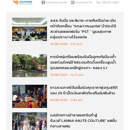
สสส.จับมือ รพ.พิมาย-ภาคคีเครือข่าย เดิน
หน้าขับเคลื่อน “Smart Hospital”นำร่องใช้
AI ผ่านแพลตฟอร์ม “PST ” ดูแลสุขภาพ
กลุ่มเปราะบางไร้รอยต่อ
10/08/2026
2:01 pm
หาดใหญ่เตรียมพร้อมรับมืออุทกภัยป้องซ้ำ
รอยท่วมใหญ่ปี’68ระดมติดตั้งเครื่องสูบน้ำ
ขุดลอกคลองหลักอู่ตะเภา- คลอง ร.1
10/08/2026
12:22 pm
ชาวสวนภาคใต้เฮลั่น!มังคุดราคาพุ่งทุบสถิติ
รอบ 20 ปี เม็ดเงินสะพัดท้องถิ่นนับพันล้าน
10/08/2026
11:43 am
เนรมิตรทางม้าลายแยกรินคำสู่
รันเวย์“LANNA HAUTE COUTURE” แฟชั่น
กลางสายฝน