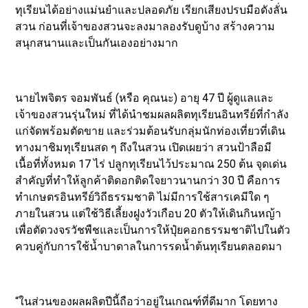
ทุเรียนได้อย่างแม่นยำและปลอดภัย เรียกเสียงปรบมือดังลั่น
สวน ก่อนที่เจ้าของสวนจะลงมาลองรับดูบ้าง สร้างความ
สนุกสนานและเป็นกันเองอย่างมาก
นายไพจิตร จอมพันธ์ (หรือ คุณนะ) อายุ 47 ปี ผู้ดูแลและ
เจ้าของสวนรุ่นใหม่ ที่ได้นำชมผลผลิตทุเรียนอินทรีย์ที่กำลัง
แก่จัดพร้อมตัดขาย และร่วมต้อนรับกลุ่มนักท่องเที่ยวที่เดิน
ทางมาชิมทุเรียนสด ๆ ถึงในสวน เปิดเผยว่า สวนป้าลือมี
เนื้อที่ทั้งหมด 17 ไร่ ปลูกทุเรียนไว้ประมาณ 250 ต้น จุดเด่น
สำคัญที่ทำให้ลูกค้าติดอกติดใจยาวนานกว่า 30 ปี คือการ
ทำเกษตรอินทรีย์วิถีธรรมชาติ ไม่มีการใช้สารเคมีใด ๆ
ภายในสวน แต่ใช้วิธีเลี้ยงฝูงวัวเกือบ 20 ตัวให้เดินกินหญ้า
เพื่อตัดวงจรวัชพืชและเป็นการให้ปุ๋ยคอกธรรมชาติไปในตัว
ควบคู่กับการใช้น้ำบาดาลในการรดน้ำต้นทุเรียนตลอดมา
“ในส่วนของผลผลิตปีนี้ถือว่าอยู่ในเกณฑ์ที่ดีมาก โดยทาง