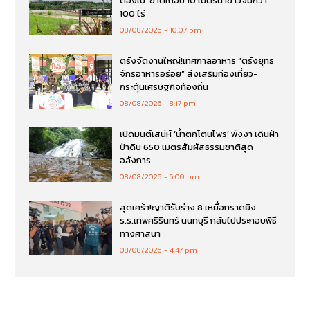
ตองเป้’ ขาดเกือบ 10 เมตรนาข้าวจมกว่า
100 ไร่
08/08/2026
10:07 pm
ตรังจัดงานใหญ่!เทศกาลอาหาร “ตรังยุทธ
จักรอาหารอร่อย” ส่งเสริมท่องเที่ยว-
กระตุ้นเศรษฐกิจท้องถิ่น
08/08/2026
8:17 pm
เปิดมนต์เสน่ห์ ‘น้ำตกโตนไพร’ พังงา เดินฝ่า
ป่าดิบ 650 เมตรสัมผัสธรรมชาติสุด
อลังการ
08/08/2026
6:00 pm
สุดเศร้า!ญาติรับร่าง 8 เหยื่อกราดยิง
ร.ร.เทพศริรินทร์ นนทบุรี กลับไปประกอบพิธี
ทางศาสนา
08/08/2026
4:47 pm