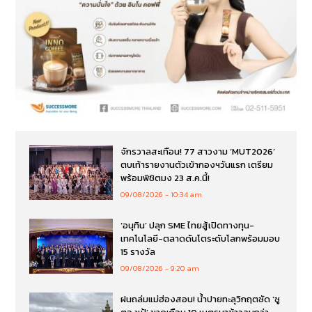
จักรวาลสะเทือน! 77 สาวงาม ‘MUT2026’
ตบเท้ารายงานตัวเข้ากองฯวันแรก เตรียม
พร้อมพิชิตมง 23 ส.ค.นี้!
09/08/2026
10:34 am
‘อนุทิน’ ปลุก SME ไทยสู้เปิดทางทุน-
เทคโนโลยี-ตลาดดันโตระดับโลกพร้อมมอบ
15 รางวัล
09/08/2026
9:20 am
ฝนถล่มแม่ฮ่องสอน! น้ำปายทะลุวิกฤตซัด ‘ซู