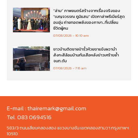
“ล่าม” ภาพยนตร์สร้างจากเรื่องจริงของ
“เบญจวรรณ ภูมิแสน” เปิดกาล่าพรีเมียร์สุด
อบอุ่น ถ่ายทอดพลังของภาษา…ที่เปลี่ยน
ชีวิตผู้คน
07/08/2026
10:10 am
ชาวบ้านติดชายป่ารั้วห้วยขาแข้งผวานำ
สังกะสีล้อมบ้านกันเสือหลังข่าวเศร้าขย้ำ
จนท.ดับ
07/08/2026
7:16 am
E-mail : thairemark@gmail.com
Tel. 083 0694516
583/3 ถนนเลียบคลองสอง แขวงบางชัน เขตคลองสามวา กรุงเทพฯ
10510