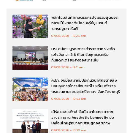
พลิกโฉมสินค้าเกษตรนครปฐมรวมสุดยอด
กล้วยไม้-ของดีเมืองเจดีย์ชูแบรนด์
‘นครปฐมการันตี’
07/08/2026
12:25 pm
DSI ศปพ.5 บูรณาการตำรวจภาค 5 สกัด
เฮโรอีนกว่า 8.6 กิโลกรัมซุกขวดครีม
กันแดดเตรียมส่งออสเตรเลีย
07/08/2026
11:41 am
คปภ. จับมือสมาคมประกันวินาศภัยไทยส่ง
มอบอุปกรณ์การศึกษาแก่โรงเรียนตำรวจ
ตระเวนชายแดนตะโกปิดทอง จังหวัดราชบุรี
07/08/2026
10:52 am
เมิร์ซ เอสเธติกส์ จับมือ นาโนเทค สวทช.
วางรากฐาน Aesthetic Longevity ขับ
เคลื่อนไทยสู่อนาคตเศรษฐกิจสุขภาพ
07/08/2026
10:30 am