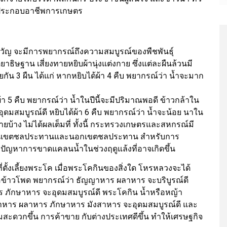
รประกอบอาชีพการเกษตร
ัญ จะมีการพยากรณ์ถึงความสมบูรณ์ของพืชพันธุ์
ษฐาน เสี่ยงทายหยิบผ้านุ่งแต่งกาย ซึ่งแต่ละผืนล้วนมี
น 3 ผืน ได้แก่ หากหยิบได้ผ้า 4 คืบ พยากรณ์ว่า น้ำจะมาก
ด้ผ้า 5 คืบ พยากรณ์ว่า น้ำในปีนี้จะมีปริมาณพอดี ข้าวกล้าใน
ดมสมบูรณ์ดี หยิบได้ผ้า 6 คืบ พยากรณ์ว่า น้ำจะน้อย นาใน
ยหายบ้าง ไม่ได้ผลเต็มที่ ทั้งนี้ กระทรวงเกษตรและสหกรณ์มี
้งในเขตชลประทานและนอกเขตชลประทาน สำหรับการ
ปัญหาการขาดแคลนน้ำในช่วงฤดูแล้งที่อาจเกิดขึ้น
ี่ตั้งเลี้ยงพระโค เมื่อพระโคกินของสิ่งใด โหรหลวงจะได้
ข้าวโพด พยากรณ์ว่า ธัญญาหาร ผลาหาร จะบริบูรณ์ดี
าร ภักษาหาร จะอุดมสมบูรณ์ดี พระโคกิน น้ำหรือหญ้า
าหาร ผลาหาร ภักษาหาร มังสาหาร จะอุดมสมบูรณ์ดี และ
ะดวกขึ้น การค้าขาย กับต่างประเทศดีขึ้น ทำให้เศรษฐกิจ