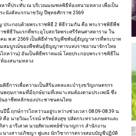
พลาที่ประทับ ณ บริเวณมณฑลพิธีท้องสนามหลวง เพื่อเป็น
ะนังคัลแรกนาขวัญ ปีพุทธศักราช 2569
ประกอบด้วยพระราชพิธี 2 พิธีรวมกัน คือ พระราชพิธีพืช
ะราชพิธีวันแรกที่พระอุโบสถวัดพระศรีรัตนศาสดาราม ใน
ม พ.ศ. 2569 เป็นพิธีทำขวัญพืชพันธุ์ธัญญาหารที่พระบาท
อุดมสมบูรณ์ของพืชพันธุ์ธัญญาหารแห่งราชอาณาจักรไทย
ไถหว่าน) อันเป็นพิธีพราหมณ์ โดยประกอบพระราชพิธีใน
ธีท้องสนามหลวง
ป็นพิธีการเพื่อความเป็นสิริมงคลและบำรุงขวัญเกษตรกร
อนพฤษภาคมที่มีฤกษ์ยามที่เหมาะสมต้องตามประเพณี ซึ่ง
ันเป็นอาชีพหลักของประชาชนคนไทย
นี้ ฤกษ์การไถหว่านอยู่ระหว่างช่วงเวลา 08.09-08.39 น.
69 คือ นายวิณะโรจน์ ทรัพย์ส่งสุข ปลัดกระทรวงเกษตรและ
ันทิสา อารีเสวต นายสัตวแพทย์ชำนาญการ สำนักงาน
นางสาวอภิชญา ฟูแสง นักวิชาการตรวจสอบบัญชีปฏิบัติ