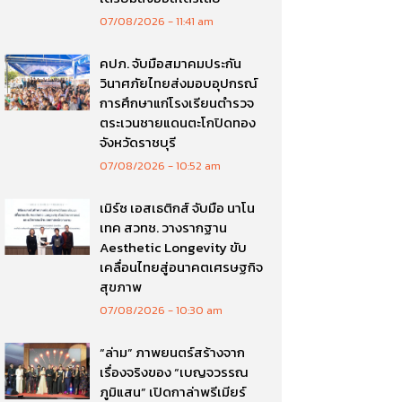
07/08/2026
11:41 am
คปภ. จับมือสมาคมประกัน
วินาศภัยไทยส่งมอบอุปกรณ์
การศึกษาแก่โรงเรียนตำรวจ
ตระเวนชายแดนตะโกปิดทอง
จังหวัดราชบุรี
07/08/2026
10:52 am
เมิร์ซ เอสเธติกส์ จับมือ นาโน
เทค สวทช. วางรากฐาน
Aesthetic Longevity ขับ
เคลื่อนไทยสู่อนาคตเศรษฐกิจ
สุขภาพ
07/08/2026
10:30 am
“ล่าม” ภาพยนตร์สร้างจาก
เรื่องจริงของ “เบญจวรรณ
ภูมิแสน” เปิดกาล่าพรีเมียร์