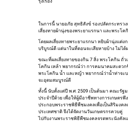
รุ่งเรือง
ในการนี้ นายอภัย สุทธิสังข์ รองปลัดกระท
เสี่ยงทายผ้านุ่งของพระยาแรกนา และพระโคกิน
โดยผลเสี่ยงทายพระยาแรกนา หยิบผ้านุ่งแต่งกาย
บริบูรณ์ดี แต่นาในที่ดอนจะเสียหายบ้าง ไม่ได้ผ
ขณะที่ผลเสี่ยงทายของกิน 7 สิ่ง พระโคกิน ถั
โคกิน เหล้า พยากรณ์ว่า การคมนาคมสะดวกขึ้น
พระโคกิน น้ำ และหญ้า พยากรณ์ว่าน้ำท่าจ
จะอุดมสมบูรณ์ดี
ทั้งนี้ นับตั้งแต่ปี พ.ศ. 2509 เป็นต้นมา คณะร
ประจำปีด้วย เพื่อให้ผู้มีอาชีพทางการเกษต
ประกอบพระราชพิธีพืชมงคลเพื่อเป็นสิริมงคลแ
ประเทศชาติ จึงได้จัดงานวันเกษตรกรควบคู่
ไปกับงานพระราชพิธีพืชมงคลจรดพระนังคั