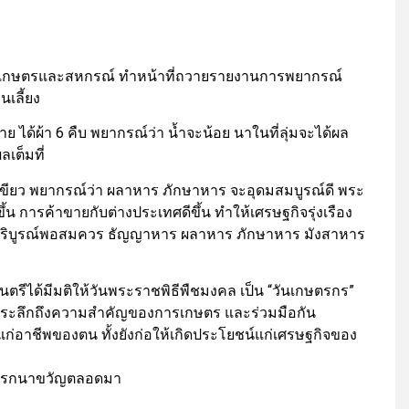
รวงเกษตรและสหกรณ์ ทำหน้าที่ถวายรายงานการพยากรณ์
เลี้ยง
 ได้ผ้า 6 คืบ พยากรณ์ว่า น้ำจะน้อย นาในที่ลุ่มจะได้ผล
ลเต็มที่
่วเขียว พยากรณ์ว่า ผลาหาร ภักษาหาร จะอุดมสมบูรณ์ดี พระ
 การค้าขายกับต่างประเทศดีขึ้น ทำให้เศรษฐกิจรุ่งเรือง
ะบริบูรณ์พอสมควร ธัญญาหาร ผลาหาร ภักษาหาร มังสาหาร
ัฐมนตรีได้มีมติให้วันพระราชพิธีพืชมงคล เป็น “วันเกษตรกร”
รพึงระลึกถึงความสำคัญของการเกษตร และร่วมมือกัน
ก่อาชีพของตน ทั้งยังก่อให้เกิดประโยชน์แก่เศรษฐกิจของ
ลแรกนาขวัญตลอดมา