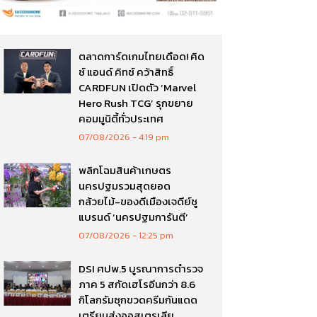
ตลาดการ์ดเกมไทยเดือด! คิด
ซ์ แอนด์ คิทซ์ คว้าสิทธิ์
CARDFUN เปิดตัว ‘Marvel
Hero Rush TCG’ รุกขยาย
คอมมูนิตี้ทั่วประเทศ
07/08/2026
4:19 pm
พลิกโฉมสินค้าเกษตร
นครปฐมรวมสุดยอด
กล้วยไม้-ของดีเมืองเจดีย์ชู
แบรนด์ ‘นครปฐมการันตี’
07/08/2026
12:25 pm
DSI ศปพ.5 บูรณาการตำรวจ
ภาค 5 สกัดเฮโรอีนกว่า 8.6
กิโลกรัมซุกขวดครีมกันแดด
เตรียมส่งออสเตรเลีย