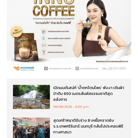
เปิดมนต์เสน่ห์ ‘น้ำตกโตนไพร’ พังงา เดินฝ่า
ป่าดิบ 650 เมตรสัมผัสธรรมชาติสุด
อลังการ
08/08/2026
6:00 pm
สุดเศร้า!ญาติรับร่าง 8 เหยื่อกราดยิง
ร.ร.เทพศริรินทร์ นนทบุรี กลับไปประกอบพิธี
ทางศาสนา