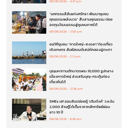
08/08/2026
4:47 pm
“มหกรรมสีสันแห่งศรัทธา พัฒนาชุมชน
คุณธรรมพลังบวร” สืบสานคุณธรรม ต่อย
อดทุนวัฒนธรรมสู่ชุมชนภาคใต้
08/08/2026
3:59 pm
ยลวิถีชุมชน “หาดใหญ่-สงขลา”ท่องเที่ยว
เชิงเกษตร สัมผัสมนต์เสน่ห์คลองอู่ตะเภา
08/08/2026
2:11 pm
บุญมหาทานตักบาตรพระ 10,000 รูปกลาง
เมืองหาดใหญ่ ส่งเสริมบุญ-กระตุ้นท่อง
เที่ยวถิ่นใต้
08/08/2026
12:36 pm
SMEs เฮ! ออมสินปล่อยกู้ ‘เติมตังค์’ วงเงิน
2,000 ล้านกู้ได้เต็มราคาหลักทรัพย์ผ่อน
ยาว 10 ปี
08/08/2026
8:49 am