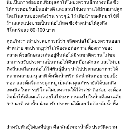
นับเป็นการต่อยอดเพิ่มมูลค่าให้ไผ่บงหวานอีกทางหนึ่ง ซึ่ง
ได้การตอบรับเป็นอย่างดี และสวนไผ่บงหวานได้ย้ายมาปลูก
ใหม่ในส่วนของหลังร้าน ราวๆ 2 ไร่ เพื่อนำผลผลิตมาใช้ที่
ร้านและแบ่งขายเป็นหน่อไม้สด ซึ่งจำหน่ายได้สูงถึง
กิโลกรัมละ 80-100 บาท
คุณภัทรา เล่าประสบการณ์ว่า ผลิตหน่อไม้ไผ่บงหวานออก
จำหน่าย ผลปรากฏว่าไม่เพียงพอต่อความต้องการของ
ตลาด ด้วยลักษณะเด่นอยู่ที่หน่อไผ่มีรสชาติหวาน ไม่ขม
สามารถรับประทานเป็นหน่อไม้ดิบเหมือนผักสด และไม่ขม
ติดลิ้นเหมือนหน่อไม้ไผ่พันธุ์อื่นๆ นำไปประกอบอาหารได้
หลากหลายเมนู อาทิ ต้มจิ้มน้ำพริก ผัดน้ำมันหอย ชุบแป้ง
ทอด และต้มจืดกระดูกหมู เป็นต้น คุณภัทรายังได้บอกถึง
เทคนิคในการบริโภคไผ่บงหวานให้ได้รสชาติอร่อย จะต้อง
ต้มน้ำให้เดือดแล้วค่อยใส่ไผ่บงหวานลงไปในน้ำเดือด เฉลี่ย
5-7 นาที เท่านั้น นำมารับประทานได้เลย ไม่ต้องต้มน้ำทิ้ง.
สำหรับพันธุ์ไผ่บงที่ปลูก คือ พันธุ์เพชรน้ำผึ้ง ประวัติความ