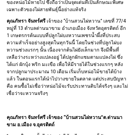
ของหน่อไม้หายไป ซึ่งถือว่าเป็นจุดเด่นที่เป็นลักษณะพิเศษ
เฉพาะตัวของไผ่สายพันธุ์นี้อย่างแท้จริง
คุณภัทรา จันทร์ศรี
เจ้าของ “บ้านสวนไผ่หวาน” เลขที่ 77/4
หมู่ที่ 13 ตำบลด่านนาขาม อำเภอเมือง จังหวัดอุตรดิตถ์ อีก
1 เกษตรกรต้นแบบที่ปลูกไผ่บงหวานเพชรน้ำผึ้งที่ประสบ
ความสำเร็จอย่างสูงสุดในทุกวันนี้ โดยในช่วงที่ปลูกไผ่บง
หวานช่วงแรกๆ นั้น เนื่องจากต้นไผ่ยังเล็กมาก จึงมีพื้นที่
เหลือว่างระหว่างแปลงอยู่ ได้ปลูกผักแซมตามแปลงไผ่ ซึ่ง
ได้แก่ ผักบุ้ง พริก มะเขือ เพื่อให้มีรายได้ในช่วงแรกๆ หลัง
จากปลูกมาประมาณ 10 เดือน เริ่มเก็บหน่อไม้ขายได้บ้าง
แล้ว ในตอนแรกได้นำไปวางขายในตลาด แต่ประสบปัญหา
คือ คนซื้อไม่เชื่อว่าหน่อไม้จะรับประทานดิบได้จริงๆ และไม่
เชื่อว่าจะหวานจริงๆ
คุณภัทรา จันทร์ศรี เจ้าของ “บ้านสวนไผ่หวาน”ต.ด่านนา
ขาม อ.เมือง จ.อุตรดิตถ์