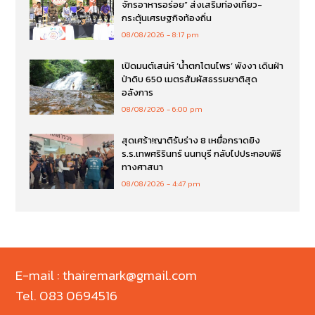
จักรอาหารอร่อย” ส่งเสริมท่องเที่ยว-
กระตุ้นเศรษฐกิจท้องถิ่น
08/08/2026
8:17 pm
เปิดมนต์เสน่ห์ ‘น้ำตกโตนไพร’ พังงา เดินฝ่า
ป่าดิบ 650 เมตรสัมผัสธรรมชาติสุด
อลังการ
08/08/2026
6:00 pm
สุดเศร้า!ญาติรับร่าง 8 เหยื่อกราดยิง
ร.ร.เทพศริรินทร์ นนทบุรี กลับไปประกอบพิธี
ทางศาสนา
08/08/2026
4:47 pm
E-mail : thairemark@gmail.com
Tel. 083 0694516