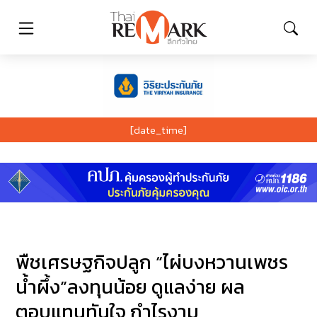
[date_time]
พืชเศรษฐกิจปลูก “ไผ่บงหวานเพชร
น้ำผึ้ง”ลงทุนน้อย ดูแลง่าย ผล
ตอบแทนทันใจ กำไรงาม