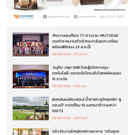
จักรวาลสะเทือน! 77 สาวงาม ‘MUT2026’
ตบเท้ารายงานตัวเข้ากองฯวันแรก เตรียม
พร้อมพิชิตมง 23 ส.ค.นี้!
09/08/2026
10:34 am
‘อนุทิน’ ปลุก SME ไทยสู้เปิดทางทุน-
เทคโนโลยี-ตลาดดันโตระดับโลกพร้อมมอบ
15 รางวัล
09/08/2026
9:20 am
ฝนถล่มแม่ฮ่องสอน! น้ำปายทะลุวิกฤตซัด ‘ซู
ตองเป้’ ขาดเกือบ 10 เมตรนาข้าวจมกว่า
100 ไร่
08/08/2026
10:07 pm
ตรังจัดงานใหญ่!เทศกาลอาหาร “ตรังยุทธ