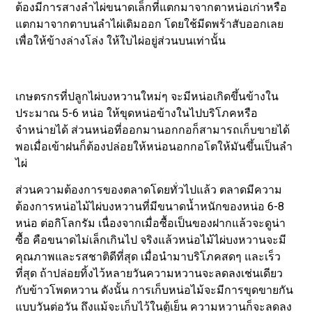
ต้องมีการสางลำไผ่ขนาดเล็กที่แตกมาจากตาหน่อเก่าหรือ
แตกมาจากตาบนลำไผ่เดิมออก โดยใช้มีดพร้าสับออกเลย
เพื่อให้ข้างล่างโล่ง ให้ใบไผ่อยู่ส่วนบนเท่านั้น
เกษตรกรที่ปลูกไผ่บงหวานใหม่ๆ จะมีหน่อเกิดขึ้นข้างใน
ประมาณ 5-6 หน่อ ให้ขุดหน่อข้างในไปบริโภคหรือ
จำหน่ายได้ ส่วนหน่อที่ออกมานอกกอก็สามารถเก็บขายได้
พอเมื่อเข้าฝนก็ต้องปล่อยให้หน่อนอกกอโตให้มันขึ้นเป็นลำ
ไผ่
ส่วนความต้องการของตลาดโดยทั่วไปแล้ว ตลาดมีความ
ต้องการหน่อไม้ไผ่บงหวานที่มีขนาดน้ำหนักของหน่อ 6-8
หน่อ ต่อกิโลกรัม เนื่องจากเมื่อซื้อเป็นของฝากแล้วจะดูน่า
ซื้อ คือขนาดไม่เล็กเกินไป จริงแล้วหน่อไม้ไผ่บงหวานจะมี
คุณภาพและรสชาติดีที่สุด เมื่อนำมาบริโภคสดๆ และเร็ว
ที่สุด ถ้าปล่อยทิ้งไว้หลายวันความหวานจะลดลงเช่นเดียว
กับข้าวโพดหวาน ดังนั้น การเก็บหน่อไม้จะมีการขุดขายกัน
แบบวันต่อวัน ถึงแม้จะเก็บไว้ในตู้เย็น ความหวานก็จะลดลง