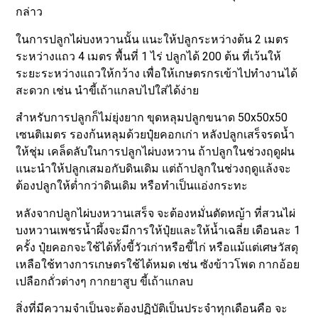
กล่าว
ในการปลูกไผ่บงหวานนั้น แนะให้ปลูกระหว่างต้น 2 เมตร
ระหว่างแถว 4 เมตร พื้นที่ 1 ไร่ ปลูกได้ 200 ต้น ที่เว้นให้
ระยะระหว่างแถวให้กว้าง เพื่อให้เกษตรกรเข้าไปทำงานได้
สะดวก เช่น นำขี้เถ้าแกลบไปใส่ได้ง่าย
สำหรับการปลูกก็ไม่ยุ่งยาก ขุดหลุมปลูกขนาด 50x50x50
เซนติเมตร รองก้นหลุมด้วยปุ๋ยคอกเก่า หลังปลูกเสร็จรดน้ำ
ให้ชุ่ม เคล็ดลับในการปลูกไผ่บงหวาน ถ้าปลูกในช่วงฤดูฝน
แนะนำให้ปลูกเสมอกับดินเดิม แต่ถ้าปลูกในช่วงฤดูแล้งจะ
ต้องปลูกให้ต่ำกว่าดินเดิม หรือทำเป็นแอ่งกระทะ
หลังจากปลูกไผ่บงหวานเสร็จ จะต้องหมั่นตัดหญ้า ที่สวนไผ่
บงหวานเพชรน้ำผึ้งจะมีการให้ปุ๋ยและให้น้ำเฉลี่ย เดือนละ 1
ครั้ง ปุ๋ยคอกจะใช้ได้ทั้งขี้วัวเก่าหรือขี้ไก่ หรือแม้แต่เศษวัสดุ
เหลือใช้ทางการเกษตรใช้ได้หมด เช่น ซังข้าวโพด กากอ้อย
เปลือกถั่วต่างๆ กากยาสูบ ขี้เถ้าแกลบ
สิ่งที่มีความจำเป็นจะต้องปฏิบัติเป็นประจำทุกเดือนคือ จะ