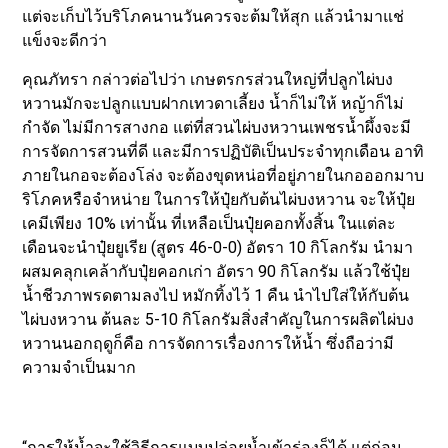
แต่จะเก็บไว้บริโภคนานวันควรจะต้มให้สุก แล้วนำมาแช่
แข็งจะดีกว่า
คุณภัทรา กล่าวต่อไปว่า เกษตรกรส่วนใหญ่ที่ปลูกไผ่บง
หวานมักจะปลูกแบบฝากเทวดาเลี้ยง น้ำก็ไม่ให้ หญ้าก็ไม่
กำจัด ไม่มีการสางกอ แต่ที่สวนไผ่บงหวานเพชรน้ำผึ้งจะมี
การจัดการสวนที่ดี และมีการปฏิบัติเป็นประจำทุกเดือน อาทิ
ภายในกอจะต้องโล่ง จะต้องขุดหน่อที่อยู่ภายในกอออกมาบ
ริโภคหรือจำหน่าย ในการให้ปุ๋ยกับต้นไผ่บงหวาน จะให้ปุ๋ย
เคมีเพียง 10% เท่านั้น ที่เหลือเป็นปุ๋ยคอกทั้งสิ้น ในแต่ละ
เดือนจะนำปุ๋ยยูเรีย (สูตร 46-0-0) อัตรา 10 กิโลกรัม นำมา
ผสมคลุกเคล้ากับปุ๋ยคอกเก่า อัตรา 90 กิโลกรัม แล้วใช้ปุ๋ย
น้ำชีวภาพรดตามลงไป หมักทิ้งไว้ 1 คืน นำไปใส่ให้กับต้น
ไผ่บงหวาน ต้นละ 5-10 กิโลกรัมสิ่งสำคัญในการผลิตไผ่บง
หวานนอกฤดูก็คือ การจัดการเรื่องการให้น้ำ ซึ่งถือว่ามี
ความจำเป็นมาก
“การให้น้ำจะใช้วิธีการแบบปล่อยน้ำเข้าร่องก็ได้ แต่ก่อน