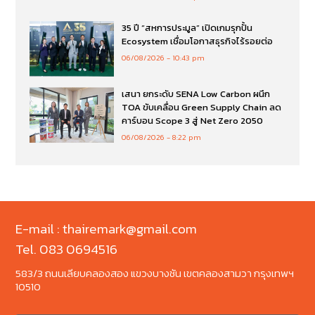
35 ปี “สหการประมูล” เปิดเกมรุกปั้น
Ecosystem เชื่อมโอกาสธุรกิจไร้รอยต่อ
06/08/2026
10:43 pm
เสนา ยกระดับ SENA Low Carbon ผนึก
TOA ขับเคลื่อน Green Supply Chain ลด
คาร์บอน Scope 3 สู่ Net Zero 2050
06/08/2026
8:22 pm
E-mail : thairemark@gmail.com
Tel. 083 0694516
583/3 ถนนเลียบคลองสอง แขวงบางชัน เขตคลองสามวา กรุงเทพฯ
10510