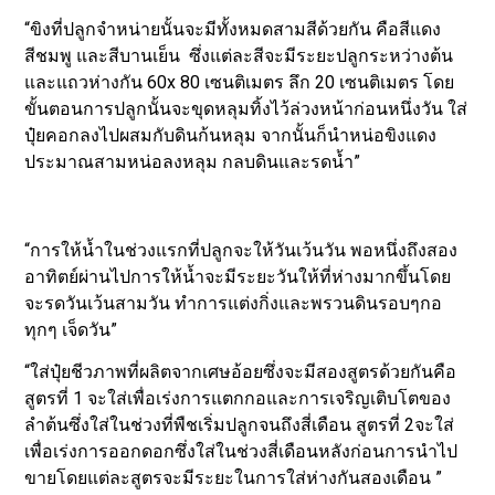
“ขิงที่ปลูกจำหน่ายนั้นจะมีทั้งหมดสามสีด้วยกัน คือสีแดง
สีชมพู และสีบานเย็น ซึ่งแต่ละสีจะมีระยะปลูกระหว่างต้น
และแถวห่างกัน 60x 80 เซนติเมตร ลึก 20 เซนติเมตร โดย
ขั้นตอนการปลูกนั้นจะขุดหลุมทิ้งไว้ล่วงหน้าก่อนหนึ่งวัน ใส่
ปุ๋ยคอกลงไปผสมกับดินก้นหลุม จากนั้นก็นำหน่อขิงแดง
ประมาณสามหน่อลงหลุม กลบดินและรดน้ำ”
“การให้น้ำในช่วงแรกที่ปลูกจะให้วันเว้นวัน พอหนึ่งถึงสอง
อาทิตย์ผ่านไปการให้น้ำจะมีระยะวันให้ที่ห่างมากขึ้นโดย
จะรดวันเว้นสามวัน ทำการแต่งกิ่งและพรวนดินรอบๆกอ
ทุกๆ เจ็ดวัน”
“ใส่ปุ๋ยชีวภาพที่ผลิตจากเศษอ้อยซึ่งจะมีสองสูตรด้วยกันคือ
สูตรที่ 1 จะใส่เพื่อเร่งการแตกกอและการเจริญเติบโตของ
ลำต้นซึ่งใส่ในช่วงที่พืชเริ่มปลูกจนถึงสี่เดือน สูตรที่ 2จะใส่
เพื่อเร่งการออกดอกซึ่งใส่ในช่วงสี่เดือนหลังก่อนการนำไป
ขายโดยแต่ละสูตรจะมีระยะในการใส่ห่างกันสองเดือน ”