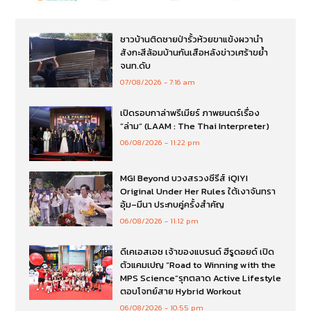
ชาวบ้านติดชายป่ารั้วห้วยขาแข้งผวานำ
สังกะสีล้อมบ้านกันเสือหลังข่าวเศร้าขย้ำ
จนท.ดับ
07/08/2026
7:16 am
เปิดรอบกาล่าพรีเมียร์ ภาพยนตร์เรื่อง
”ล่าม“ (LAAM : The Thai Interpreter)
06/08/2026
11:22 pm
MGI Beyond บวงสรวงซีรีส์ iQIYI
Original Under Her Rules ใต้เงาจันทรา
อุ้ม–มีนา ประกบคู่ครั้งสำคัญ
06/08/2026
11:12 pm
ดีเคเอสเอช เจ้าของแบรนด์ ฮีรูดอยด์ เปิด
ตัวแคมเปญ “Road to Winning with the
MPS Science”รุกตลาด Active Lifestyle
ตอบโจทย์สาย Hybrid Workout
06/08/2026
10:55 pm