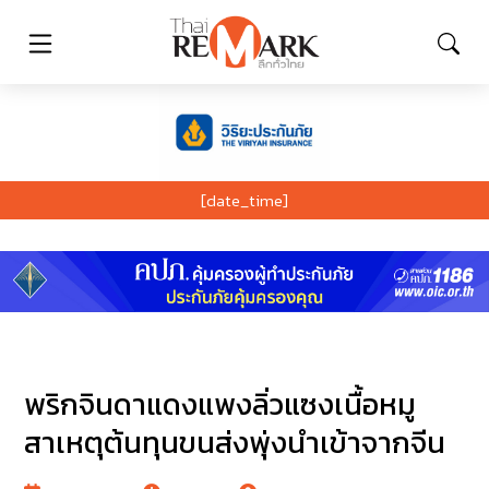
[date_time]
พริกจินดาแดงแพงลิ่วแซงเนื้อหมู
สาเหตุต้นทุนขนส่งพุ่งนำเข้าจากจีน