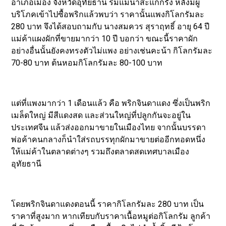
อำเภอเมือง จังหวัดอุทัยธานี ริมแม่น้ำสะแกกรัง หลังมีผู้
บริโภคเข้าไปซื้อพริกแล้วพบว่า ราคานั้นแพงกิโลกรัมละ
280 บาท จึงได้สอบถามกับ นางสมควร สุราฤทธิ์ อายุ 64 ปี
แม่ค้าแผงผักที่ขายมากว่า 10 ปี บอกว่า ขณะนี้ราคาผัก
อย่างอื่นนั้นยังคงทรงตัวไม่แพง อย่างเช่นคะน้า กิโลกรัมละ
70-80 บาท ต้นหอมกิโลกรัมละ 80-100 บาท
แต่ที่แพงมากว่า 1 เดือนแล้ว คือ พริกจินดาแดง ซึ่งเป็นพริก
เมล็ดใหญ่ มีสีแดงสด และส่วนใหญ่ที่ปลูกกันจะอยู่ใน
ประเทศจีน แล้วส่งออกมาขายในเมืองไทย จากนั้นบรรดา
พ่อค้าคนกลางก็นำใส่รถบรรทุกผักมาขายต่ออีกทอดหนึ่ง
ให้แม่ค้าในตลาดต่างๆ รวมถึงตลาดสดเทศบาลเมือง
อุทัยธานี
โดยพริกจินดาแดงตอนนี้ ราคากิโลกรัมละ 280 บาท เป็น
ราคาที่สูงมาก หากเทียบกับราคาเนื้อหมูต่อกิโลกรัม ลูกค้า