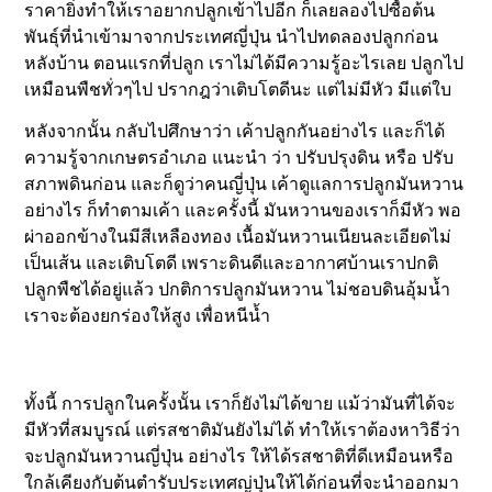
ราคายิ่งทำให้เราอยากปลูกเข้าไปอีก ก็เลยลองไปซื้อต้น
พันธุ์ที่นำเข้ามาจากประเทศญี่ปุ่น นำไปทดลองปลูกก่อน
หลังบ้าน ตอนแรกที่ปลูก เราไม่ได้มีความรู้อะไรเลย ปลูกไป
เหมือนพืชทั่วๆไป ปรากฎว่าเติบโตดีนะ แต่ไม่มีหัว มีแต่ใบ
หลังจากนั้น กลับไปศึกษาว่า เค้าปลูกกันอย่างไร และก็ได้
ความรู้จากเกษตรอำเภอ แนะนำ ว่า ปรับปรุงดิน หรือ ปรับ
สภาพดินก่อน และก็ดูว่าคนญี่ปุ่น เค้าดูแลการปลูกมันหวาน
อย่างไร ก็ทำตามเค้า และครั้งนี้ มันหวานของเราก็มีหัว พอ
ผ่าออกข้างในมีสีเหลืองทอง เนื้อมันหวานเนียนละเอียดไม่
เป็นเส้น และเติบโตดี เพราะดินดีและอากาศบ้านเราปกติ
ปลูกพืชได้อยู่แล้ว ปกติการปลูกมันหวาน ไม่ชอบดินอุ้มน้ำ
เราจะต้องยกร่องให้สูง เพื่อหนีน้ำ
ทั้งนี้ การปลูกในครั้งนั้น เราก็ยังไม่ได้ขาย แม้ว่ามันที่ได้จะ
มีหัวที่สมบูรณ์ แต่รสชาติมันยังไม่ได้ ทำให้เราต้องหาวิธีว่า
จะปลูกมันหวานญี่ปุ่น อย่างไร ให้ได้รสชาติที่ดีเหมือนหรือ
ใกล้เคียงกับต้นตำรับประเทศญ่ปุ่นให้ได้ก่อนที่จะนำออกมา