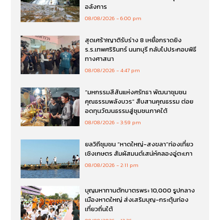
อลังการ
08/08/2026
6:00 pm
สุดเศร้า!ญาติรับร่าง 8 เหยื่อกราดยิง
ร.ร.เทพศริรินทร์ นนทบุรี กลับไปประกอบพิธี
ทางศาสนา
08/08/2026
4:47 pm
“มหกรรมสีสันแห่งศรัทธา พัฒนาชุมชน
คุณธรรมพลังบวร” สืบสานคุณธรรม ต่อย
อดทุนวัฒนธรรมสู่ชุมชนภาคใต้
08/08/2026
3:59 pm
ยลวิถีชุมชน “หาดใหญ่-สงขลา”ท่องเที่ยว
เชิงเกษตร สัมผัสมนต์เสน่ห์คลองอู่ตะเภา
08/08/2026
2:11 pm
บุญมหาทานตักบาตรพระ 10,000 รูปกลาง
เมืองหาดใหญ่ ส่งเสริมบุญ-กระตุ้นท่อง
เที่ยวถิ่นใต้