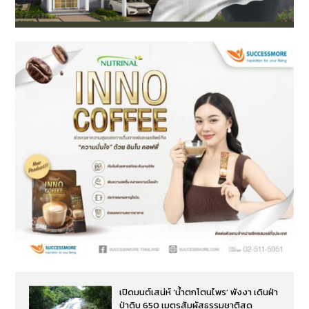
เปิดมนต์เสน่ห์ ‘น้ำตกโตนไพร’ พังงา เดินฝ่า
ป่าดิบ 650 เมตรสัมผัสธรรมชาติสุด