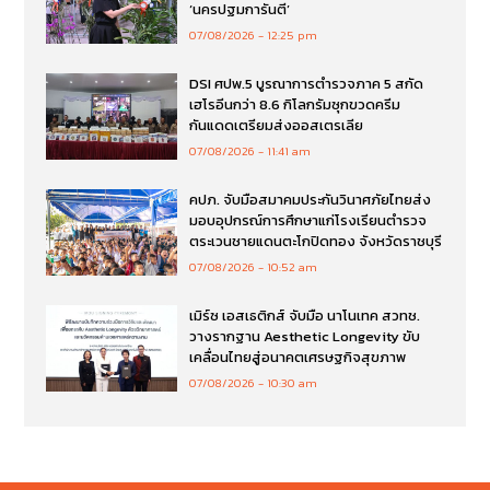
‘นครปฐมการันตี’
07/08/2026
12:25 pm
DSI ศปพ.5 บูรณาการตำรวจภาค 5 สกัด
เฮโรอีนกว่า 8.6 กิโลกรัมซุกขวดครีม
กันแดดเตรียมส่งออสเตรเลีย
07/08/2026
11:41 am
คปภ. จับมือสมาคมประกันวินาศภัยไทยส่ง
มอบอุปกรณ์การศึกษาแก่โรงเรียนตำรวจ
ตระเวนชายแดนตะโกปิดทอง จังหวัดราชบุรี
07/08/2026
10:52 am
เมิร์ซ เอสเธติกส์ จับมือ นาโนเทค สวทช.
วางรากฐาน Aesthetic Longevity ขับ
เคลื่อนไทยสู่อนาคตเศรษฐกิจสุขภาพ
07/08/2026
10:30 am