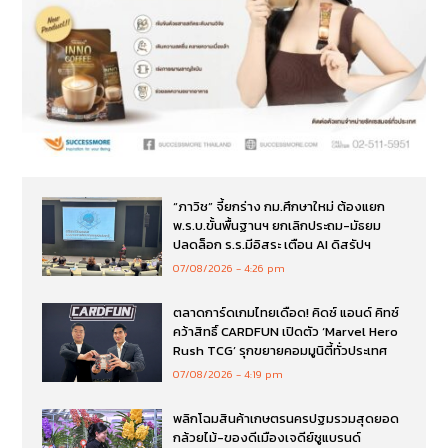
“ภาวิช” จี้ยกร่าง กม.ศึกษาใหม่ ต้องแยก
พ.ร.บ.ขั้นพื้นฐานฯ ยกเลิกประถม-มัธยม
ปลดล็อก ร.ร.มีอิสระ เตือน AI ดิสรัปฯ
07/08/2026
4:26 pm
ตลาดการ์ดเกมไทยเดือด! คิดซ์ แอนด์ คิทซ์
คว้าสิทธิ์ CARDFUN เปิดตัว ‘Marvel Hero
Rush TCG’ รุกขยายคอมมูนิตี้ทั่วประเทศ
07/08/2026
4:19 pm
พลิกโฉมสินค้าเกษตรนครปฐมรวมสุดยอด
กล้วยไม้-ของดีเมืองเจดีย์ชูแบรนด์