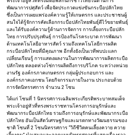
พระเจ้าอยู่หัวที่ทรงมีต่อพสกนิกรชาวไทยในด้านการ
พัฒนาการปศุสัตว์ เพื่อจัดประกวดแข่งขันกระบือปลักไทย
ซึ่งเป็นการเผยแพร่องค์ความรู้ให้เกษตรกร และประชาชนผู้
สนใจได้รู้จักการคัดเลือกกระบือปลักไทยพันธุ์ดีไว้ขยายพันธุ์
และได้รับองค์ความรู้ด้านการจัดการ การเลี้ยงกระบือปลัก
ไทย การปรับปรุงพันธุ์ การป้องกันโรคระบาด การพัฒนา
ด้านเทคโนโลยีอาหารสัตว์ รวมถึงเทคโนโลยีการผลิต
กระบือปลักไทยที่มีคุณภาพ อีกทั้งยังเป็นเวทีพบปะแลก
เปลี่ยนเรียนรู้ การแสดงผลงานในการพัฒนาการผลิตกระบือ
ปลักไทย ตลอดห่วงโซ่การผลิตถึงการบริโภค ระหว่างหน่วย
งานรัฐ องค์กรภาคเกษตรกร กลุ่มผู้ประกอบการ และ
องค์กรภาคเอกชน โดยกิจกรรมภายในงาน ประกอบด้วย
การจัดนิทรรศการ จำนวน 2 โซน
ได้แก่ โซนที่ 1 นิทรรศการเฉลิมพระเกียรติพระบาทสมเด็จ
พระเจ้าอยู่หัวที่ทรงพระราชทานโครงการอนุรักษ์และ
พัฒนากระบือปลักไทย รวมถึงการอนุรักษ์และพัฒนากระบือ
ปลักไทย อันเป็นสัตว์เศรษฐกิจและมรดกทางวัฒนธรรมของ
ชาติ โซนที่ 2 โซนนิทรรศการ “วิถีชีวิตคนเลี้ยงควาย ควาย
เลี้ยงคน” นำเสนอและออกแบบนิทรรศการที่แสดงเรื่องราว