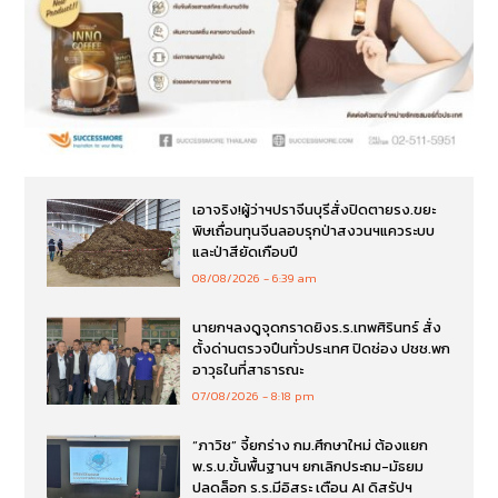
เอาจริง!ผู้ว่าฯปราจีนบุรีสั่งปิดตายรง.ขยะ
พิษเถื่อนทุนจีนลอบรุกป่าสงวนฯแควระบบ
และป่าสียัดเกือบปี
08/08/2026
6:39 am
นายกฯลงดูจุดกราดยิงร.ร.เทพศิรินทร์ สั่ง
ตั้งด่านตรวจปืนทั่วประเทศ ปิดช่อง ปชช.พก
อาวุธในที่สาธารณะ
07/08/2026
8:18 pm
“ภาวิช” จี้ยกร่าง กม.ศึกษาใหม่ ต้องแยก
พ.ร.บ.ขั้นพื้นฐานฯ ยกเลิกประถม-มัธยม
ปลดล็อก ร.ร.มีอิสระ เตือน AI ดิสรัปฯ