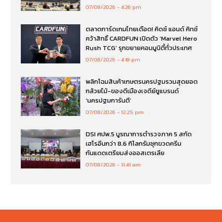
07/08/2026
4:26 pm
ตลาดการ์ดเกมไทยเดือด! คิดซ์ แอนด์ คิทซ์
คว้าสิทธิ์ CARDFUN เปิดตัว ‘Marvel Hero
Rush TCG’ รุกขยายคอมมูนิตี้ทั่วประเทศ
07/08/2026
4:19 pm
พลิกโฉมสินค้าเกษตรนครปฐมรวมสุดยอด
กล้วยไม้-ของดีเมืองเจดีย์ชูแบรนด์
‘นครปฐมการันตี’
07/08/2026
12:25 pm
DSI ศปพ.5 บูรณาการตำรวจภาค 5 สกัด
เฮโรอีนกว่า 8.6 กิโลกรัมซุกขวดครีม
กันแดดเตรียมส่งออสเตรเลีย
07/08/2026
11:41 am