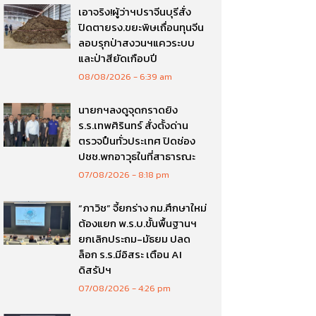
เอาจริง!ผู้ว่าฯปราจีนบุรีสั่ง
ปิดตายรง.ขยะพิษเถื่อนทุนจีน
ลอบรุกป่าสงวนฯแควระบบ
และป่าสียัดเกือบปี
08/08/2026
6:39 am
นายกฯลงดูจุดกราดยิง
ร.ร.เทพศิรินทร์ สั่งตั้งด่าน
ตรวจปืนทั่วประเทศ ปิดช่อง
ปชช.พกอาวุธในที่สาธารณะ
07/08/2026
8:18 pm
“ภาวิช” จี้ยกร่าง กม.ศึกษาใหม่
ต้องแยก พ.ร.บ.ขั้นพื้นฐานฯ
ยกเลิกประถม-มัธยม ปลด
ล็อก ร.ร.มีอิสระ เตือน AI
ดิสรัปฯ
07/08/2026
4:26 pm