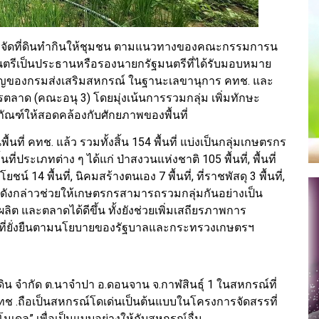
ารจัดที่ดินทำกินให้ชุมชน ตามแนวทางของคณะกรรมการน
ฐมนตรีเป็นประธานหรือรองนายกรัฐมนตรีที่ได้รับมอบหมาย
คัญของกรมส่งเสริมสหกรณ์ ในฐานะเลขานุการ คทช. และ
าด (คณะอนุ 3) โดยมุ่งเน้นการรวมกลุ่ม เพิ่มทักษะ
ภัณฑ์ให้สอดคล้องกับศักยภาพของพื้นที่
้นที่ คทช. แล้ว รวมทั้งสิ้น 154 พื้นที่ แบ่งเป็นกลุ่มเกษตรกร
นที่ประเภทต่าง ๆ ได้แก่ ป่าสงวนแห่งชาติ 105 พื้นที่, พื้นที่
โยชน์ 14 พื้นที่, นิคมสร้างตนเอง 7 พื้นที่, ที่ราชพัสดุ 3 พื้นที่,
ลุ่มดังกล่าวช่วยให้เกษตรกรสามารถรวมกลุ่มกันอย่างเป็น
ลิต และตลาดได้ดีขึ้น ทั้งยังช่วยเพิ่มเสถียรภาพการ
ที่ยั่งยืนตามนโยบายของรัฐบาลและกระทรวงเกษตรฯ
น จำกัด ต.นาจำปา อ.ดอนจาน จ.กาฬสินธุ์ 1 ในสหกรณ์ที่
่ คทช .ถือเป็นสหกรณ์โดเด่นเป็นต้นแบบในโครงการจัดสรรที่
โมเดล” เพื่อเป็นแบบอย่างให้กับสหกรณ์อื่น