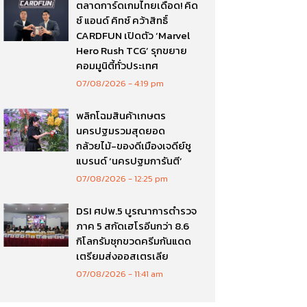
ตลาดการ์ดเกมไทยเดือด! คิด
ซ์ แอนด์ คิทซ์ คว้าสิทธิ์
CARDFUN เปิดตัว ‘Marvel
Hero Rush TCG’ รุกขยาย
คอมมูนิตี้ทั่วประเทศ
07/08/2026
4:19 pm
พลิกโฉมสินค้าเกษตร
นครปฐมรวมสุดยอด
กล้วยไม้-ของดีเมืองเจดีย์ชู
แบรนด์ ‘นครปฐมการันตี’
07/08/2026
12:25 pm
DSI ศปพ.5 บูรณาการตำรวจ
ภาค 5 สกัดเฮโรอีนกว่า 8.6
กิโลกรัมซุกขวดครีมกันแดด
เตรียมส่งออสเตรเลีย
07/08/2026
11:41 am