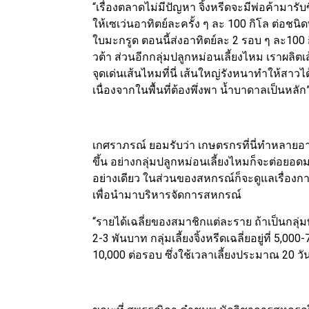
“เรื่องตลาดไม่มีปัญหา จิ้งหรีดจะมีพ่อค้ามารั
ให้เซเว่นอาทิตย์ละครั้ง ๆ ละ 100 กิโล ต่อช
ใบมะกรูด ตอนนี้ส่งอาทิตย์ละ 2 รอบ ๆ ละ100 
วต้า ส่วนอีกกลุ่มปลูกหม่อนเลี้ยงไหม เราผลิ
จุดเด่นเส้นไหมที่นี่ เส้นใหญ่รังหนาทำให้สาวไ
เนื่องจากในพื้นที่ต้องพึ่งพา น้ำบาดาลเป็นหลั
เกศราภรณ์ ยอมรับว่า เกษตรกรที่นี่ทำหลายอ
ขึ้น อย่างกลุ่มปลูกหม่อนเลี้ยงไหมก็จะต่อยอด
อย่างเดียว ในส่วนของสหกรณ์ก็จะดูแลเรื่อง
เพื่อนำมาบริหารจัดการสหกรณ์
“รายได้เฉลี่ยของสมาชิกแต่ละราย ถ้าเป็นกลุ่ม
2-3 พันบาท กลุ่มเลี้ยงจิ้งหรีดเฉลี่ยอยู่ที่ 5,0
10,000 ต่อรอบ ซึ่งใช้เวลาเลี้ยงประมาณ 20 วั