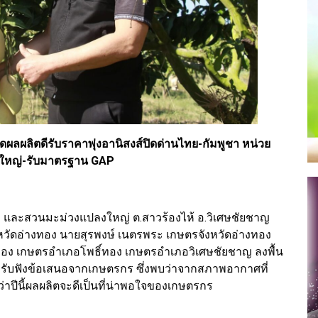
ลผลิตดีรับราคาพุ่งอานิสงส์ปิดด่านไทย-กัมพูชา หน่วย
งใหญ่-รับมาตรฐาน GAP
อง และสวนมะม่วงแปลงใหญ่ ต.สาวร้องไห้ อ.วิเศษชัยชาญ
หวัดอ่างทอง นายสุรพงษ์ เนตรพระ เกษตรจังหวัดอ่างทอง
งทอง เกษตรอำเภอโพธิ์ทอง เกษตรอำเภอวิเศษชัยชาญ ลงพื้น
้อมรับฟังข้อเสนอจากเกษตรกร ซึ่งพบว่าจากสภาพอากาศที่
่าปีนี้ผลผลิตจะดีเป็นที่น่าพอใจของเกษตรกร