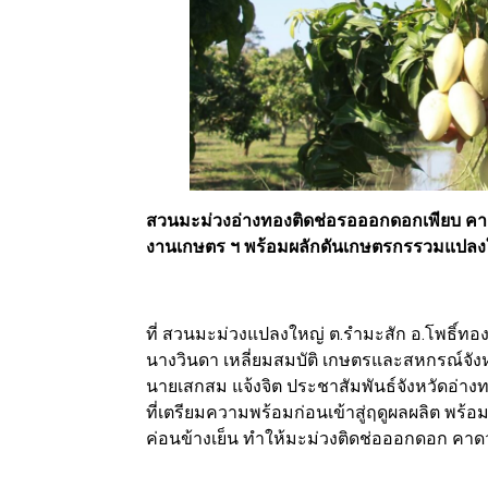
สวนมะม่วงอ่างทองติดช่อรอออกดอกเพียบ คาดผ
งานเกษตร ฯ พร้อมผลักดันเกษตรกรรวมแปล
ที่ สวนมะม่วงแปลงใหญ่ ต.รำมะสัก อ.โพธิ์ท
นางวินดา เหลี่ยมสมบัติ เกษตรและสหกรณ์จัง
นายเสกสม แจ้งจิต ประชาสัมพันธ์จังหวัดอ่า
ที่เตรียมความพร้อมก่อนเข้าสู่ฤดูผลผลิต พร
ค่อนข้างเย็น ทำให้มะม่วงติดช่อออกดอก คาดว