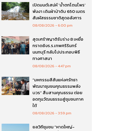
เปิดมนต์เสน่ห์ ‘น้ำตกโตนไพร’
พังงา เดินฝ่าป่าดิบ 650 เมตร
สัมผัสธรรมชาติสุดอลังการ
08/08/2026
6:00 pm
สุดเศร้า!ญาติรับร่าง 8 เหยื่อ
กราดยิงร.ร.เทพศริรินทร์
นนทบุรี กลับไปประกอบพิธี
ทางศาสนา
08/08/2026
4:47 pm
“มหกรรมสีสันแห่งศรัทธา
พัฒนาชุมชนคุณธรรมพลัง
บวร” สืบสานคุณธรรม ต่อย
อดทุนวัฒนธรรมสู่ชุมชนภาค
ใต้
08/08/2026
3:59 pm
ยลวิถีชุมชน “หาดใหญ่-