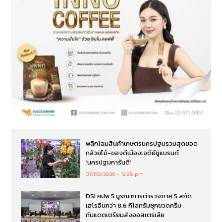
พลิกโฉมสินค้าเกษตรนครปฐมรวมสุดยอด
กล้วยไม้-ของดีเมืองเจดีย์ชูแบรนด์
‘นครปฐมการันตี’
07/08/2026
12:25 pm
DSI ศปพ.5 บูรณาการตำรวจภาค 5 สกัด
เฮโรอีนกว่า 8.6 กิโลกรัมซุกขวดครีม
กันแดดเตรียมส่งออสเตรเลีย