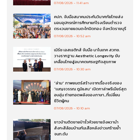
07/08/2026
11:41 am
คปภ. จับมือสมาคมประกันวินาศภัยไทยส่ง
มอบอุปกรณ์การศึกษาแก่โรงเรียนตำรวจ
ตระเวนชายแดนตะโกปิดทอง จังหวัดราชบุรี
07/08/2026
10:52 am
เมิร์ซ เอสเธติกส์ จับมือ นาโนเทค สวทช.
วางรากฐาน Aesthetic Longevity ขับ
เคลื่อนไทยสู่อนาคตเศรษฐกิจสุขภาพ
07/08/2026
10:30 am
“ล่าม” ภาพยนตร์สร้างจากเรื่องจริงของ
“เบญจวรรณ ภูมิแสน” เปิดกาล่าพรีเมียร์สุด
อบอุ่น ถ่ายทอดพลังของภาษา…ที่เปลี่ยน
ชีวิตผู้คน
07/08/2026
10:10 am
ชาวบ้านติดชายป่ารั้วห้วยขาแข้งผวานำ
สังกะสีล้อมบ้านกันเสือหลังข่าวเศร้าขย้ำ
จนท.ดับ