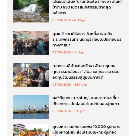
เปิดมนต์เสน่ห์ ‘น้ำตกโตนไพร’ พังงา เดินฝ่า
ป่าดิบ 650 เมตรสัมผัสธรรมชาติสุด
อลังการ
08/08/2026
6:00 pm
สุดเศร้า!ญาติรับร่าง 8 เหยื่อกราดยิง
ร.ร.เทพศริรินทร์ นนทบุรี กลับไปประกอบพิธี
ทางศาสนา
08/08/2026
4:47 pm
“มหกรรมสีสันแห่งศรัทธา พัฒนาชุมชน
คุณธรรมพลังบวร” สืบสานคุณธรรม ต่อย
อดทุนวัฒนธรรมสู่ชุมชนภาคใต้
08/08/2026
3:59 pm
ยลวิถีชุมชน “หาดใหญ่-สงขลา”ท่องเที่ยว
เชิงเกษตร สัมผัสมนต์เสน่ห์คลองอู่ตะเภา
08/08/2026
2:11 pm
บุญมหาทานตักบาตรพระ 10,000 รูปกลาง
เมืองหาดใหญ่ ส่งเสริมบุญ-กระตุ้นท่อง