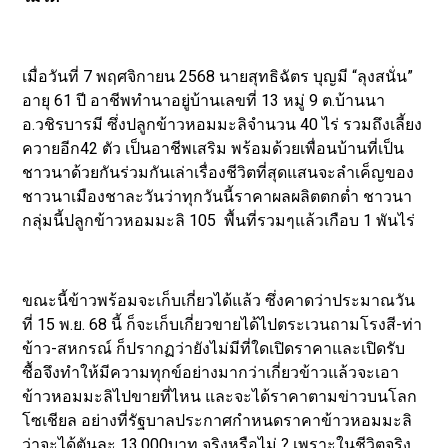
เมื่อวันที่ 7 พฤศจิกายน 2568 นายสุทธิฉัตร บุญมี “ลุงสนั่น”
อายุ 61 ปี อาชีพทำนาอยู่บ้านเลขที่ 13 หมู่ 9 ต.บ้านนา
อ.วชิรบารมี ซึ่งปลูกข้าวหอมมะลิจำนวน 40 ไร่ รวมถึงเลี้ยง
ควายอีก42 ตัว เป็นอาชีพเสริม พร้อมด้วยเพื่อนบ้านที่เป็น
ชาวนาด้วยกันร่วมกันเล่าเรื่องชีวิตที่สุดแสนจะลำเค็ญของ
ชาวนาเมืองชาละวันว่าทุกวันนี้ราคาผลผลิตตกต่ำ ชาวนา
กลุ่มนี้ปลูกข้าวหอมมะลิ 105 พื้นที่รวมๆแล้วเกือบ 1 พันไร่
ขณะนี้ข้าวพร้อมจะเก็บเกี่ยวได้แล้ว ซึ่งคาดว่าประมาณวัน
ที่ 15 พ.ย. 68 นี้ ก็จะเก็บเกี่ยวขายได้ไปตระเวนถามโรงสี-ท่า
ข้าว-สหกรณ์ ก็ปรากฏว่ายังไม่มีที่ใดเปิดราคาและเปิดรับ
ซื้อจึงทำให้มีความทุกข์อย่างมากว่าเกี่ยวข้าวแล้วจะเอา
ข้าวหอมมะลิไปขายที่ไหน และจะได้ราคาตามข่าวบนโลก
โซเชียล อย่างที่รัฐบาลประกาศกำหนดราคาข้าวหอมมะลิ
ว่าจะได้ตันละ 13,000บาท จริงหรือไม่ ? เพราะในชีวิตจริง