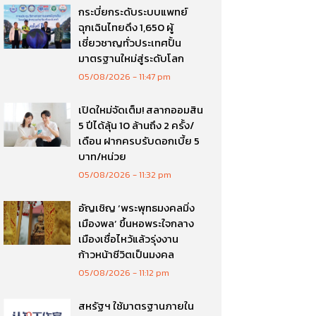
กระบี่ยกระดับระบบแพทย์
ฉุกเฉินไทยดึง 1,650 ผู้
เชี่ยวชาญทั่วประเทศปั้น
มาตรฐานใหม่สู่ระดับโลก
05/08/2026
11:47 pm
เปิดใหม่จัดเต็ม! สลากออมสิน
5 ปีได้ลุ้น 10 ล้านถึง 2 ครั้ง/
เดือน ฝากครบรับดอกเบี้ย 5
บาท/หน่วย
05/08/2026
11:32 pm
อัญเชิญ ‘พระพุทธมงคลมิ่ง
เมืองพล’ ขึ้นหอพระใจกลาง
เมืองเชื่อไหว้แล้วรุ่งงาน
ก้าวหน้าชีวิตเป็นมงคล
05/08/2026
11:12 pm
สหรัฐฯ ใช้มาตรฐานภายใน