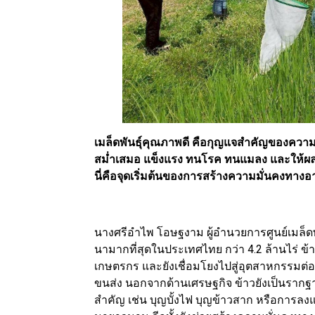
เมล็ดพันธุ์คุณภาพดี คือกุญแจสำคัญของความ
สม่ำเสมอ แข็งแรง ทนโรค ทนแมลง และให้ผลผล
นี่คือจุดเริ่มต้นของการสร้างความมั่นคงทางอ
นางศรีอำไพ โอษฐงาม ผู้อำนวยการศูนย์เมล็ดพัน
นามากที่สุดในประเทศไทย กว่า 4.2 ล้านไร่ ข้า
เกษตรกร และยังเชื่อมโยงไปสู่อุตสาหกรรมต่อเ
ขนส่ง นอกจากด้านเศรษฐกิจ ข้าวยังเป็นราก
สำคัญ เช่น บุญบั้งไฟ บุญข้าวสาก หรือการลงแข