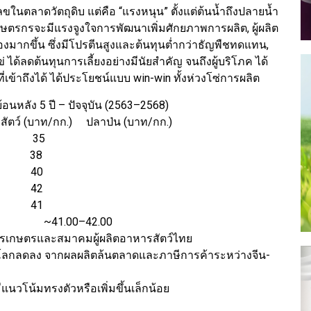
ในตลาดวัตถุดิบ แต่คือ “แรงหนุน” ตั้งแต่ต้นน้ำถึงปลายน้ำ
เกษตรกรจะมีแรงจูงใจการพัฒนาเพิ่มศักยภาพการผลิต, ผู้ผลิต
องมากขึ้น ซึ่งมีโปรตีนสูงและต้นทุนต่ำกว่าธัญพืชทดแทน,
ข่ ได้ลดต้นทุนการเลี้ยงอย่างมีนัยสำคัญ จนถึงผู้บริโภค ได้
ที่เข้าถึงได้ ได้ประโยชน์แบบ win-win ทั้งห่วงโซ่การผลิต
้อนหลัง 5 ปี – ปัจจุบัน (2563–2568)
สัตว์ (บาท/กก.) ปลาป่น (บาท/กก.)
0 35
 38
0 40
0 42
0 41
 ~41.00–42.00
เกษตรและสมาคมผู้ผลิตอาหารสัตว์ไทย
องโลกลดลง จากผลผลิตล้นตลาดและภาษีการค้าระหว่างจีน-
น้มทรงตัวหรือเพิ่มขึ้นเล็กน้อย