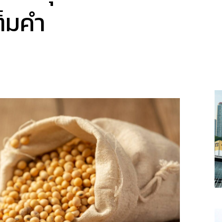
ต็มคำ
a