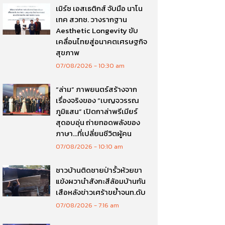
เมิร์ซ เอสเธติกส์ จับมือ นาโน
เทค สวทช. วางรากฐาน
Aesthetic Longevity ขับ
เคลื่อนไทยสู่อนาคตเศรษฐกิจ
สุขภาพ
07/08/2026
10:30 am
“ล่าม” ภาพยนตร์สร้างจาก
เรื่องจริงของ “เบญจวรรณ
ภูมิแสน” เปิดกาล่าพรีเมียร์
สุดอบอุ่น ถ่ายทอดพลังของ
ภาษา…ที่เปลี่ยนชีวิตผู้คน
07/08/2026
10:10 am
ชาวบ้านติดชายป่ารั้วห้วยขา
แข้งผวานำสังกะสีล้อมบ้านกัน
เสือหลังข่าวเศร้าขย้ำจนท.ดับ
07/08/2026
7:16 am