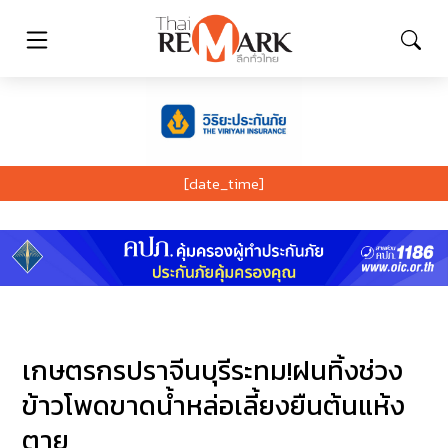
[date_time]
เกษตรกรปราจีนบุรีระทม!ฝนทิ้งช่วง
ข้าวโพดขาดน้ำหล่อเลี้ยงยืนต้นแห้ง
ตาย