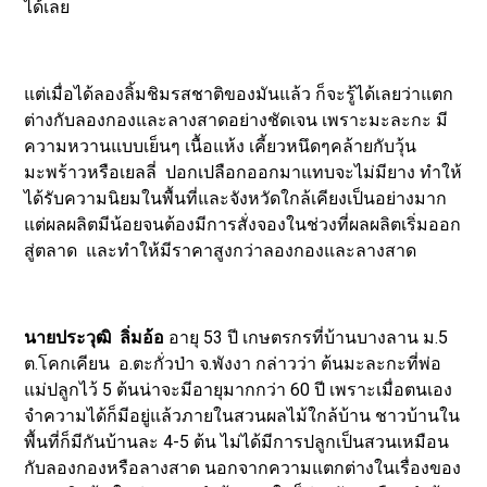
ได้เลย
แต่เมื่อได้ลองลิ้มชิมรสชาติของมันแล้ว ก็จะรู้ได้เลยว่าแตก
ต่างกับลองกองและลางสาดอย่างชัดเจน เพราะมะละกะ มี
ความหวานแบบเย็นๆ เนื้อแห้ง เคี้ยวหนึดๆคล้ายกับวุ้น
มะพร้าวหรือเยลลี่ ปอกเปลือกออกมาแทบจะไม่มียาง ทำให้
ได้รับความนิยมในพื้นที่และจังหวัดใกล้เคียงเป็นอย่างมาก
แต่ผลผลิตมีน้อยจนต้องมีการสั่งจองในช่วงที่ผลผลิตเริ่มออก
สู่ตลาด และทำให้มีราคาสูงกว่าลองกองและลางสาด
นายประวุฒิ ลิ่มอ้อ
อายุ 53 ปี เกษตรกรที่บ้านบางลาน ม.5
ต.โคกเคียน อ.ตะกั่วป่า จ.พังงา กล่าวว่า ต้นมะละกะที่พ่อ
แม่ปลูกไว้ 5 ต้นน่าจะมีอายุมากกว่า 60 ปี เพราะเมื่อตนเอง
จำความได้ก็มีอยู่แล้วภายในสวนผลไม้ใกล้บ้าน ชาวบ้านใน
พื้นที่ก็มีกันบ้านละ 4-5 ต้น ไม่ได้มีการปลูกเป็นสวนเหมือน
กับลองกองหรือลางสาด นอกจากความแตกต่างในเรื่องของ