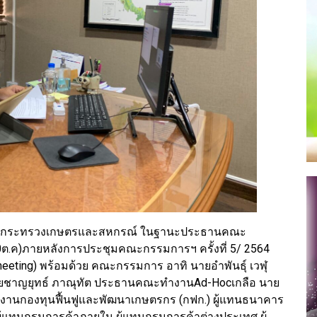
่าการกระทรวงเกษตรและสหกรณ์ ในฐานะประธานคณะ
0ต.ค)ภายหลังการประชุมคณะกรรมการฯ ครั้งที่ 5/ 2564
ting) พร้อมด้วย คณะกรรมการ อาทิ นายอำพันธุ์ เวฬุ
ยชาญยุทธ์ ภาณุทัต ประธานคณะทำงานAd-Hocเกลือ นาย
ักงานกองทุนฟื้นฟูและพัฒนาเกษตรกร (กฟก.) ผู้แทนธนาคาร
ู้แทนกรมการค้าภายใน ผู้แทนกรมการค้าต่างประเทศ ผู้