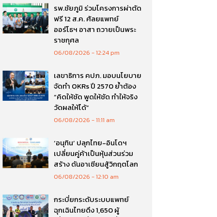
รพ.ชัยภูมิ ร่วมโครงการผ่าตัด
ฟรี 12 ส.ค. ศัลยแพทย์
ออร์โธฯ อาสา ถวายเป็นพระ
ราชกุศล
06/08/2026
12:24 pm
เลขาธิการ คปภ. มอบนโยบาย
จัดทำ OKRs ปี 2570 ย้ำต้อง
“คิดให้ชัด พูดให้ชัด ทำให้จริง
วัดผลให้ได้”
06/08/2026
11:11 am
‘อนุทิน’ ปลุกไทย-อินโดฯ
เปลี่ยนคู่ค้าเป็นหุ้นส่วนร่วม
สร้าง ดันอาเซียนสู้วิกฤตโลก
06/08/2026
12:10 am
กระบี่ยกระดับระบบแพทย์
ฉุกเฉินไทยดึง 1,650 ผู้