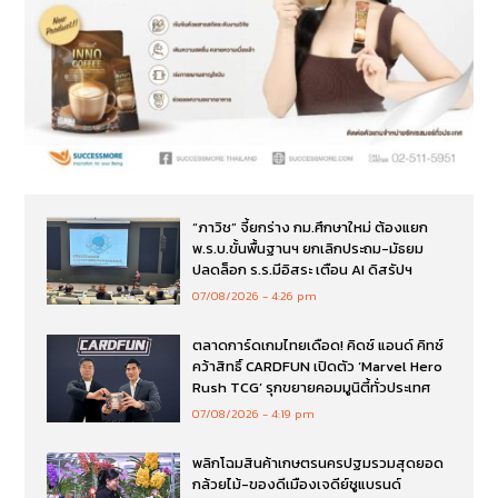
“ภาวิช” จี้ยกร่าง กม.ศึกษาใหม่ ต้องแยก
พ.ร.บ.ขั้นพื้นฐานฯ ยกเลิกประถม-มัธยม
ปลดล็อก ร.ร.มีอิสระ เตือน AI ดิสรัปฯ
07/08/2026
4:26 pm
ตลาดการ์ดเกมไทยเดือด! คิดซ์ แอนด์ คิทซ์
คว้าสิทธิ์ CARDFUN เปิดตัว ‘Marvel Hero
Rush TCG’ รุกขยายคอมมูนิตี้ทั่วประเทศ
07/08/2026
4:19 pm
พลิกโฉมสินค้าเกษตรนครปฐมรวมสุดยอด
กล้วยไม้-ของดีเมืองเจดีย์ชูแบรนด์