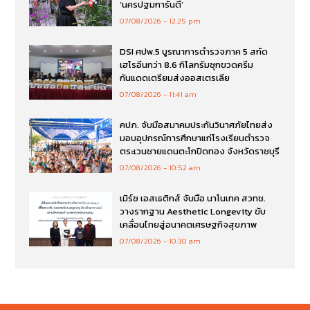
‘นครปฐมการันตี’
07/08/2026
12:25 pm
DSI ศปพ.5 บูรณาการตำรวจภาค 5 สกัด
เฮโรอีนกว่า 8.6 กิโลกรัมซุกขวดครีม
กันแดดเตรียมส่งออสเตรเลีย
07/08/2026
11:41 am
คปภ. จับมือสมาคมประกันวินาศภัยไทยส่ง
มอบอุปกรณ์การศึกษาแก่โรงเรียนตำรวจ
ตระเวนชายแดนตะโกปิดทอง จังหวัดราชบุรี
07/08/2026
10:52 am
เมิร์ซ เอสเธติกส์ จับมือ นาโนเทค สวทช.
วางรากฐาน Aesthetic Longevity ขับ
เคลื่อนไทยสู่อนาคตเศรษฐกิจสุขภาพ
07/08/2026
10:30 am