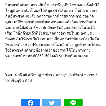
อินทผาลัมยังสามารถยับยั้งการเจริญเติบโตของมะเร็งลำไส้
ใหญ่อินทผาลัมเป็นผลไม้ที่ดูแลลำไส้ของเราได้ดีมากเวลา
กินอินทผาลัมจะสังเกตว่ารถฝากนำรสหวานตามรถฝาด
คุณสมบัติทางยาคือจะช่วยสมานแผลแล้วก็ลดการอักเสบ
นอกจากนี้ยังมีฤทธิ์ช่วยปกป้องทรัพย์และปกป้องไตไม่ให้
เสื่อมไวอีกด้วยแล้วก็ยังช่วยลดการอักเสบในสมองนะคะ
ป้องกันไม่ให้เราเป็นโรคสมองเสื่อมหรือว่าพัฒนาไปเป็นอัล
ไซเมอร์ด้วยช่วยปรับสมดุลฮอร์โมนอีกด้วย ลูกค้าท่านใดสน
ใจอินทผาลัมติดต่อซื้อจากเจ้าของสวนได้โดยตรงทาง
หมายเลขโทรศัพท์0863-501443 รับประกันคุณภาพ
โดย… มานิตย์ สนับบุญ – ข่าว / ทองสุข สิงห์พิมพ์ – ภาพ /
ปราจีนบุรี ####