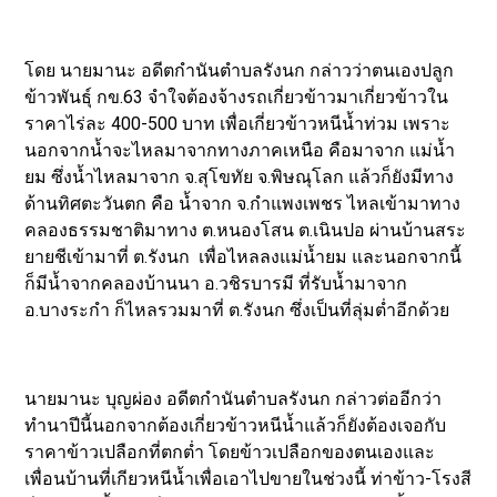
โดย นายมานะ อดีตกำนันตำบลรังนก กล่าวว่าตนเองปลูก
ข้าวพันธุ์ กข.63 จำใจต้องจ้างรถเกี่ยวข้าวมาเกี่ยวข้าวใน
ราคาไร่ละ 400-500 บาท เพื่อเกี่ยวข้าวหนีน้ำท่วม เพราะ
นอกจากน้ำจะไหลมาจากทางภาคเหนือ คือมาจาก แม่น้ำ
ยม ซึ่งน้ำไหลมาจาก จ.สุโขทัย จ.พิษณุโลก แล้วก็ยังมีทาง
ด้านทิศตะวันตก คือ น้ำจาก จ.กำแพงเพชร ไหลเข้ามาทาง
คลองธรรมชาติมาทาง ต.หนองโสน ต.เนินปอ ผ่านบ้านสระ
ยายชีเข้ามาที่ ต.รังนก เพื่อไหลลงแม่น้ำยม และนอกจากนี้
ก็มีน้ำจากคลองบ้านนา อ.วชิรบารมี ที่รับน้ำมาจาก
อ.บางระกำ ก็ไหลรวมมาที่ ต.รังนก ซึ่งเป็นที่ลุ่มต่ำอีกด้วย
นายมานะ บุญผ่อง อดีตกำนันตำบลรังนก กล่าวต่ออีกว่า
ทำนาปีนี้นอกจากต้องเกี่ยวข้าวหนีน้ำแล้วก็ยังต้องเจอกับ
ราคาข้าวเปลือกที่ตกต่ำ โดยข้าวเปลือกของตนเองและ
เพื่อนบ้านที่เกียวหนีน้ำเพื่อเอาไปขายในช่วงนี้ ท่าข้าว-โรงสี