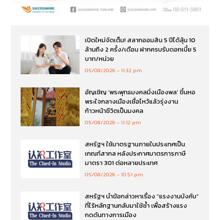
เปิดใหม่จัดเต็ม! สลากออมสิน 5 ปีได้ลุ้น 10
ล้านถึง 2 ครั้ง/เดือน ฝากครบรับดอกเบี้ย 5
บาท/หน่วย
05/08/2026
11:32 pm
อัญเชิญ ‘พระพุทธมงคลมิ่งเมืองพล’ ขึ้นหอ
พระใจกลางเมืองเชื่อไหว้แล้วรุ่งงาน
ก้าวหน้าชีวิตเป็นมงคล
05/08/2026
11:12 pm
สหรัฐฯ ใช้มาตรฐานภายในประเทศเป็น
เกณฑ์สากล หลังประกาศมาตรการภาษี
มาตรา 301 ต่อหลายประเทศ
05/08/2026
10:51 pm
สหรัฐฯ นำข้อกล่าวหาเรื่อง “แรงงานบังคับ”
ที่ไร้หลักฐานกลับมาใช้ซ้ำ เพื่อสร้างแรง
กดดันทางการเมือง