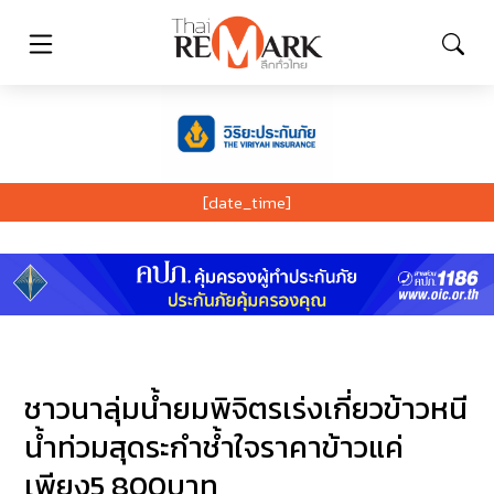
[date_time]
ชาวนาลุ่มน้ำยมพิจิตรเร่งเกี่ยวข้าวหนี
น้ำท่วมสุดระกำช้ำใจราคาข้าวแค่
เพียง5,800บาท