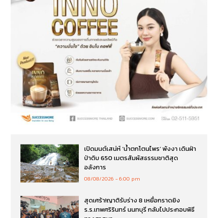
เปิดมนต์เสน่ห์ ‘น้ำตกโตนไพร’ พังงา เดินฝ่า
ป่าดิบ 650 เมตรสัมผัสธรรมชาติสุด
อลังการ
08/08/2026
6:00 pm
สุดเศร้า!ญาติรับร่าง 8 เหยื่อกราดยิง
ร.ร.เทพศริรินทร์ นนทบุรี กลับไปประกอบพิธี