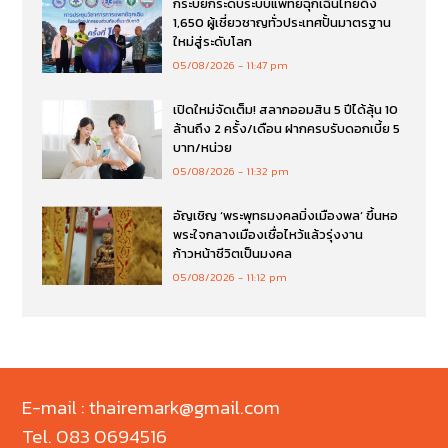
กระบี่ยกระดับระบบแพทย์ฉุกเฉินไทยดึง
1,650 ผู้เชี่ยวชาญทั่วประเทศปั้นมาตรฐาน
ใหม่สู่ระดับโลก
05/08/2026
11:47 pm
เปิดใหม่จัดเต็ม! สลากออมสิน 5 ปีได้ลุ้น 10
ล้านถึง 2 ครั้ง/เดือน ฝากครบรับดอกเบี้ย 5
บาท/หน่วย
05/08/2026
11:32 pm
อัญเชิญ ‘พระพุทธมงคลมิ่งเมืองพล’ ขึ้นหอ
พระใจกลางเมืองเชื่อไหว้แล้วรุ่งงาน
ก้าวหน้าชีวิตเป็นมงคล
05/08/2026
11:12 pm
E-mail : thairemark@gmail.com
Tel. 083 0694516